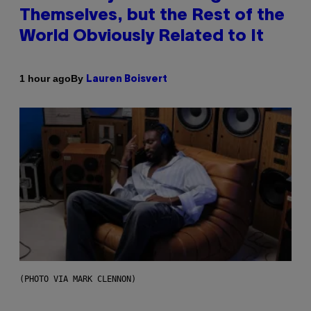
Themselves, but the Rest of the
World Obviously Related to It
By
1 hour ago
Lauren Boisvert
(PHOTO VIA MARK CLENNON)