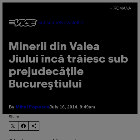
Skip
+ ROMÂNĂ
to
Open
Subscribe
Newsletter
content
Menu
Minerii din Valea
Jiului încă trăiesc sub
prejudecăţile
Bucureştiului
By
July 16, 2014, 9:49am
Mihai Popescu
Share: