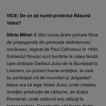
VICE: De ce ați numit proiectul
Răsună
Valea
?
E titlul unuia dintre primele filme
Silviu Mihai:
de propagandă din perioada stalinismului
românesc, regizat de Paul Călinescu în 1950.
Subiectul filmului sunt lucrările la calea ferată
care străbate Defileul Jiului de la Bumbești la
Livezeni, un proiect foarte ambițios, la care
au participat mii de muncitori și „brigadieri”.
Ideea era să lege Valea Jiului, unde creștea
ameţitor producţia de cărbune, de Sudul
României, unde cărbunii era utilizaţi la
termocentrale. Construcția căii ferate dintre