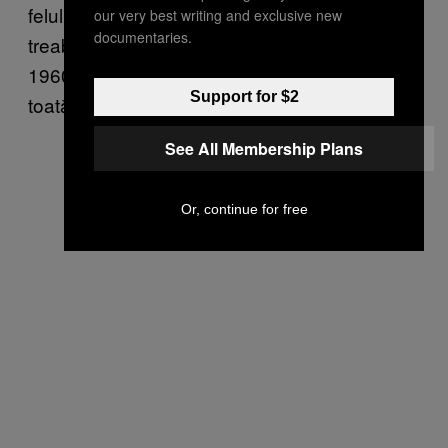
felul de soluții improvizate ca să își facă
our very best writing and exclusive new
documentaries.
treaba, cât de cât. Echipamentele din anii
1960-70 trebuie cârpite extrem de des și
Support for $2
toată lumea se miră că mai funcționează.
See All Membership Plans
Or, continue for free