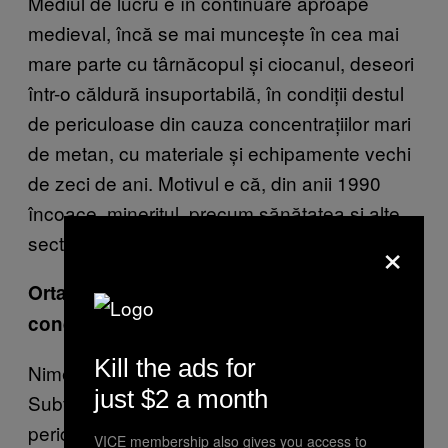
Mediul de lucru e în continuare aproape
medieval, încă se mai muncește în cea mai
mare parte cu târnăcopul și ciocanul, deseori
într-o căldură insuportabilă, în condiții destul
de periculoase din cauza concentrațiilor mari
de metan, cu materiale și echipamente vechi
de zeci de ani. Motivul e că, din anii 1990
încoace, mineritul, precum sănătatea și alte
×
sectoare, suferă de o subfinanțare dramatică.
Ortacii ce v-au povestit despre aceste
condiţii?
Kill the ads for
Nimeni nu e mulțumit de ele, evident.
just $2 a month
Subfinanțarea pune viața oamenilor în
pericol, la propriu. Îi obligă să apeleze la tot
VICE membership also gives you access to