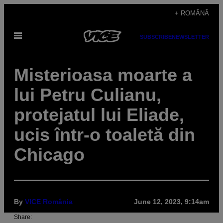
Skip
+ ROMÂNĂ
to
Open
content
SUBSCRIBE
NEWSLETTER
Menu
Misterioasa moarte a
lui Petru Culianu,
protejatul lui Eliade,
ucis într-o toaletă din
Chicago
By
VICE România
June 12, 2023, 9:14am
Share: