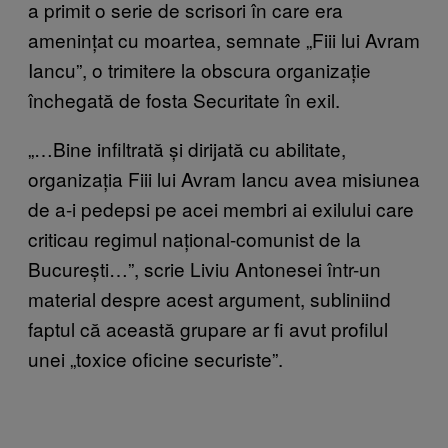
a primit o serie de scrisori în care era
amenințat cu moartea, semnate „Fiii lui Avram
Iancu”, o trimitere la obscura organizație
închegată de fosta Securitate în exil.
„…Bine infiltrată și dirijată cu abilitate,
organizația Fiii lui Avram Iancu avea misiunea
de a-i pedepsi pe acei membri ai exilului care
criticau regimul național-comunist de la
București…”, scrie Liviu Antonesei într-un
material despre acest argument, subliniind
faptul că această grupare ar fi avut profilul
unei „toxice oficine securiste”.