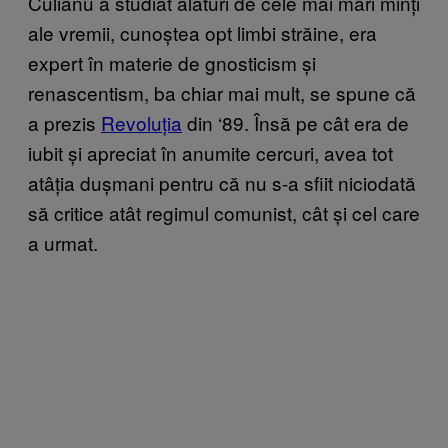
Culianu a studiat alături de cele mai mari minți
ale vremii, cunoștea opt limbi străine, era
expert în materie de gnosticism și
renascentism, ba chiar mai mult, se spune că
a prezis
Revoluția
din ‘89. Însă pe cât era de
iubit și apreciat în anumite cercuri, avea tot
atâția dușmani pentru că nu s-a sfiit niciodată
să critice atât regimul comunist, cât și cel care
a urmat.