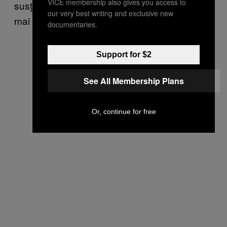
VICE membership also gives you access to
susținând că revenirea regelui în țară ar fi cea
our very best writing and exclusive new
mai bună soluție pentru români.
documentaries.
Support for $2
See All Membership Plans
Or, continue for free