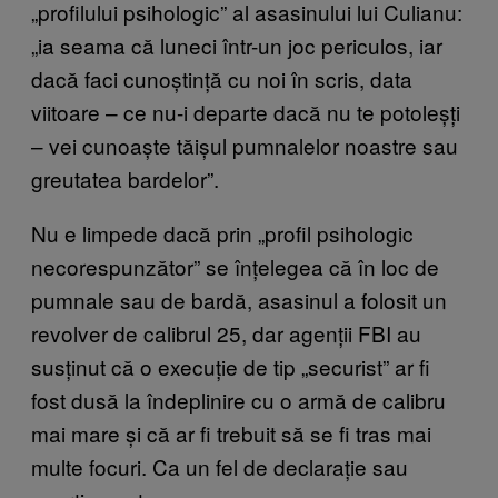
„profilului psihologic” al asasinului lui Culianu:
„ia seama că luneci într-un joc periculos, iar
dacă faci cunoștință cu noi în scris, data
viitoare – ce nu-i departe dacă nu te potoleșți
– vei cunoaște tăișul pumnalelor noastre sau
greutatea bardelor”.
Nu e limpede dacă prin „profil psihologic
necorespunzător” se înțelegea că în loc de
pumnale sau de bardă, asasinul a folosit un
revolver de calibrul 25, dar agenții FBI au
susținut că o execuție de tip „securist” ar fi
fost dusă la îndeplinire cu o armă de calibru
mai mare și că ar fi trebuit să se fi tras mai
multe focuri. Ca un fel de declarație sau