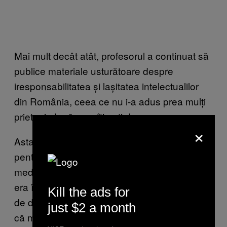
Mai mult decât atât, profesorul a continuat să
publice materiale usturătoare despre
iresponsabilitatea și lașitatea intelectualilor
din România, ceea ce nu i-a adus prea mulți
prieteni, după cum îți poți da seama.
×
Asta a complicat mult investigațiile FBI-ului,
pentru că pe cât de admirat era Culianu în
mediul academic american, pe atât de urât
era în cercurile celor care se simțeau lezați
Kill the ads for
de demersurile sale anticomuniste și pentru
just $2 a month
că milita pentru schimbarea de regim,