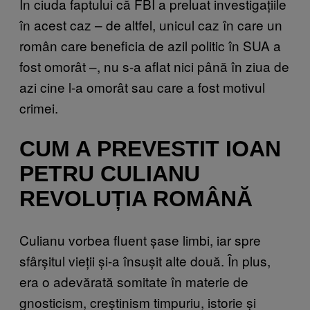
În ciuda faptului că FBI a preluat investigațiile
în acest caz – de altfel, unicul caz în care un
român care beneficia de azil politic în SUA a
fost omorât –, nu s-a aflat nici până în ziua de
azi cine l-a omorât sau care a fost motivul
crimei.
CUM A PREVESTIT IOAN
PETRU CULIANU
REVOLUȚIA ROMÂNĂ
Culianu vorbea fluent șase limbi, iar spre
sfârșitul vieții și-a însușit alte două. În plus,
era o adevărată somitate în materie de
gnosticism, creștinism timpuriu, istorie și