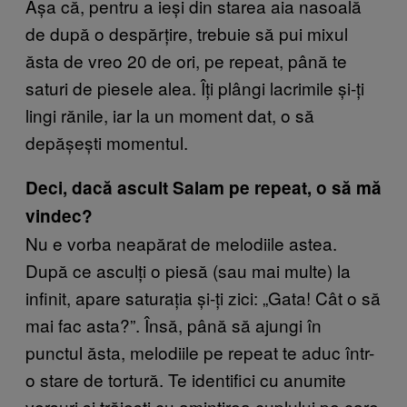
Așa că, pentru a ieși din starea aia nasoală
de după o despărțire, trebuie să pui mixul
ăsta de vreo 20 de ori, pe repeat, până te
saturi de piesele alea. Îți plângi lacrimile și-ți
lingi rănile, iar la un moment dat, o să
depășești momentul.
Deci, dacă ascult Salam pe repeat, o să mă
vindec?
Nu e vorba neapărat de melodiile astea.
După ce asculți o piesă (sau mai multe) la
infinit, apare saturația și-ți zici: „Gata! Cât o să
mai fac asta?”. Însă, până să ajungi în
punctul ăsta, melodiile pe repeat te aduc într-
o stare de tortură. Te identifici cu anumite
versuri și trăiești cu amintirea cuplului pe care