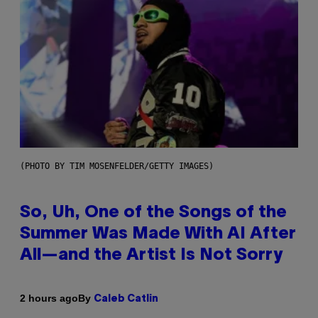
(PHOTO BY TIM MOSENFELDER/GETTY IMAGES)
So, Uh, One of the Songs of the
Summer Was Made With AI After
All—and the Artist Is Not Sorry
By
2 hours ago
Caleb Catlin