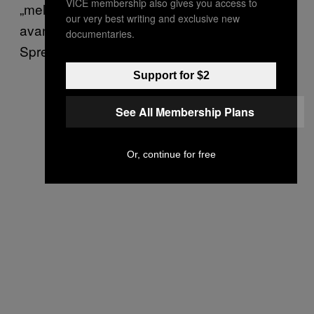
VICE membership also gives you access to
„meloterapie”, care te învață să folosești, în
our very best writing and exclusive new
avantajul tău, muzica și sunetele care-ți plac.
documentaries.
Spre exemplu: clopoțeii, xilofonul, țambalul…
Support for $2
See All Membership Plans
Or, continue for free