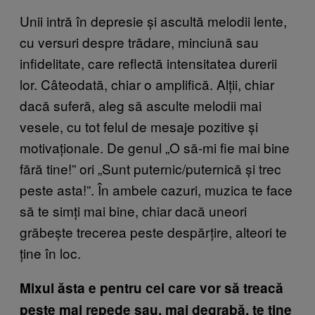
Unii intră în depresie și ascultă melodii lente,
cu versuri despre trădare, minciună sau
infidelitate, care reflectă intensitatea durerii
lor. Câteodată, chiar o amplifică. Alții, chiar
dacă suferă, aleg să asculte melodii mai
vesele, cu tot felul de mesaje pozitive și
motivaționale. De genul „O să-mi fie mai bine
fără tine!” ori „Sunt puternic/puternică și trec
peste asta!”. În ambele cazuri, muzica te face
să te simți mai bine, chiar dacă uneori
grăbește trecerea peste despărțire, alteori te
ține în loc.
Mixul ăsta e pentru cei care vor să treacă
peste mai repede sau, mai degrabă, te ține