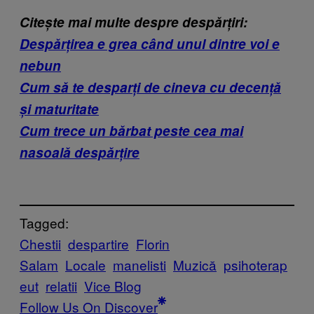
Cite
ște mai multe despre despărțiri:
Despărțirea e grea când unul dintre voi e
nebun
Cum să te desparți de cineva cu decență
și maturitate
Cum trece un bărbat peste cea mai
nasoală despărțire
Tagged:
Chestii
despartire
Florin
Salam
Locale
manelisti
Muzică
psihoterap
eut
relatii
Vice Blog
Follow Us On Discover