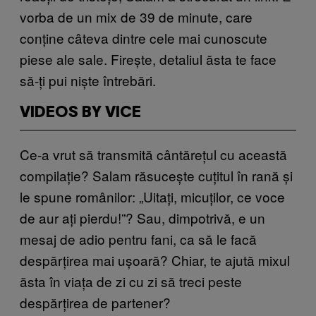
vorba de un mix de 39 de minute, care
conține câteva dintre cele mai cunoscute
piese ale sale. Firește, detaliul ăsta te face
să-ți pui niște întrebări.
VIDEOS BY VICE
Ce-a vrut să transmită cântărețul cu această
compilație? Salam răsucește cuțitul în rană și
le spune românilor: „Uitați, micuților, ce voce
de aur ați pierdu!”? Sau, dimpotrivă, e un
mesaj de adio pentru fani, ca să le facă
despărțirea mai ușoară? Chiar, te ajută mixul
ăsta în viața de zi cu zi să treci peste
despărțirea de partener?