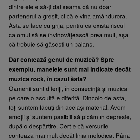
dintre ele e să-ți dai seama că nu doar
partenerul a greșit, ci că e vina amândurora.
Asta se face cu grijă, pentru că există riscul
ca omul să se învinovățească prea mult, așa
că trebuie să găsești un balans.
Dar contează genul de muzică? Spre
exemplu, manelele sunt mai indicate decât
muzica rock, în cazul ăsta?
Oamenii sunt diferiți, în consecință și muzica
pe care o ascultă e diferită. Dincolo de asta,
toți suntem făcuți din același material. Avem
emoții și suntem pasibili să picăm în depresie,
după o despărțire. Cert e că versurile
contează mai mult decât linia melodică. Până