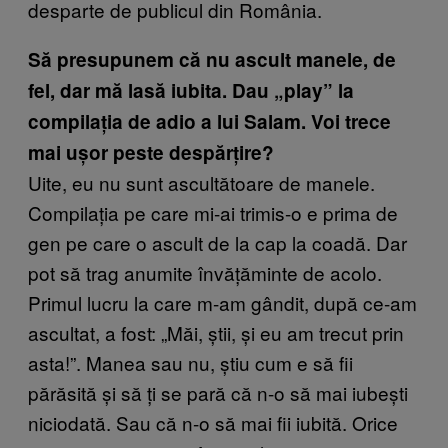
desparte de publicul din România.
Să presupunem că nu ascult manele, de
fel, dar mă lasă iubita. Dau „play” la
compilația de adio a lui Salam. Voi trece
mai ușor peste despărțire?
Uite, eu nu sunt ascultătoare de manele.
Compilația pe care mi-ai trimis-o e prima de
gen pe care o ascult de la cap la coadă. Dar
pot să trag anumite învățăminte de acolo.
Primul lucru la care m-am gândit, după ce-am
ascultat, a fost: „Măi, știi, și eu am trecut prin
asta!”. Manea sau nu, știu cum e să fii
părăsită și să ți se pară că n-o să mai iubești
niciodată. Sau că n-o să mai fii iubită. Orice