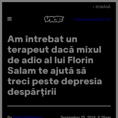
Skip
+ ROMÂNĂ
to
Open
content
SUBSCRIBE
NEWSLETTER
Menu
Am întrebat un
terapeut dacă mixul
de adio al lui Florin
Salam te ajută să
treci peste depresia
despărțirii
By
September 25, 2016, 6:20am
Ionuț Axinescu