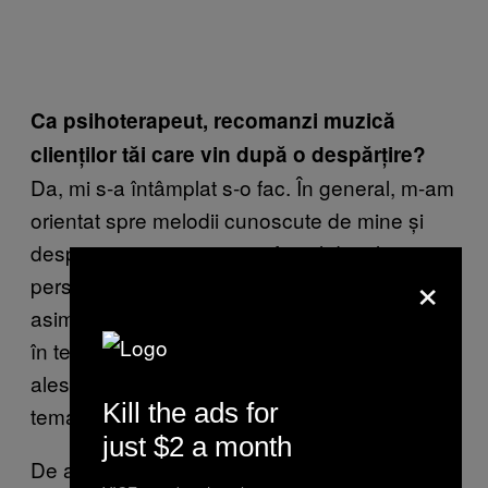
Ca psihoterapeut, recomanzi muzică
clienților tăi care vin după o despărțire?
Da, mi s-a întâmplat s-o fac. În general, m-am
orientat spre melodii cunoscute de mine și
despre care știam că au efectul de a liniști
×
persoana. Muzică clasică, dar una ușor de
asimilat, nu ceva prea complicat. Foarte bună
în terapia de cuplu e muzica lui Vivaldi, mai
ales „
Anotimpurile
” lui. Chiar există studii pe
Kill the ads for
tema asta.
just $2 a month
De altfel, există un stil de terapie numit