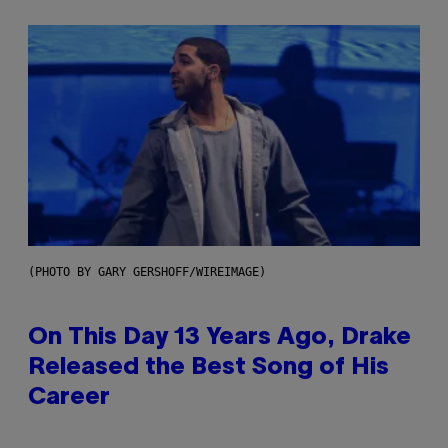
(PHOTO BY GARY GERSHOFF/WIREIMAGE)
On This Day 13 Years Ago, Drake
Released the Best Song of His
Career