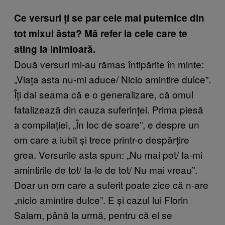
Ce versuri ți se par cele mai puternice din
tot mixul ăsta? Mă refer la cele care te
ating la inimioară.
Două versuri mi-au rămas întipărite în minte:
„Viața asta nu-mi aduce/ Nicio amintire dulce”.
Îți dai seama că e o generalizare, că omul
fatalizează din cauza suferinței. Prima piesă
a compilației, „În loc de soare”, e despre un
om care a iubit și trece printr-o despărțire
grea. Versurile asta spun: „Nu mai pot/ Ia-mi
amintirile de tot/ Ia-le de tot/ Nu mai vreau”.
Doar un om care a suferit poate zice că n-are
„nicio amintire dulce”. E și cazul lui Florin
Salam, până la urmă, pentru că el se