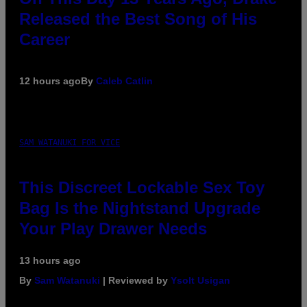
Released the Best Song of His
Career
12 hours ago
By
Caleb Catlin
SAM WATANUKI FOR VICE
This Discreet Lockable Sex Toy
Bag Is the Nightstand Upgrade
Your Play Drawer Needs
13 hours ago
By
Sam Watanuki
| Reviewed by
Ysolt Usigan