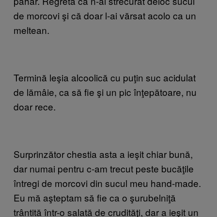
pahar. Regretă că n-ai strecurat deloc sucul
de morcovi şi că doar l-ai vărsat acolo ca un
meltean.
Termină leşia alcoolică cu puţin suc acidulat
de lămâie, ca să fie şi un pic înţepătoare, nu
doar rece.
Surprinzător chestia asta a ieşit chiar bună,
dar numai pentru c-am trecut peste bucăţile
întregi de morcovi din sucul meu hand-made.
Eu mă aşteptam să fie ca o şurubelniţă
trântită într-o salată de crudităţi, dar a ieşit un