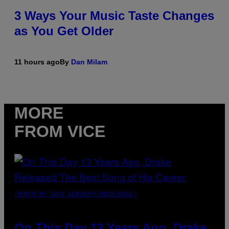
3 Ways Your Music Taste Changes
as You Get Older
11 hours ago
By
Dan Milam
MORE
FROM VICE
(PHOTO BY GARY GERSHOFF/WIREIMAGE)
On This Day 13 Years Ago, Drake