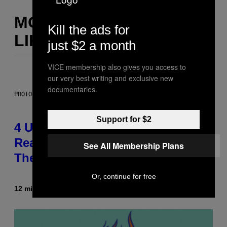
MORE
Kill the ads for
LIKE THIS
just $2 a month
VICE membership also gives you access to
our very best writing and exclusive new
documentaries.
PHOTO: GCSHUTTER / GETTY IMAGES
Support for $2
4 Unexpected but Common
Reasons Couples End Up in
See All Membership Plans
Therapy, According to an Expert
Or, continue for free
12 minutes ago
By
Sammi Caramela