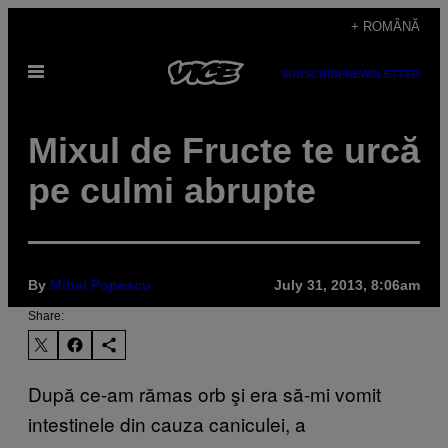
Skip
+ ROMÂNĂ
to
Open
content
SUBSCRIBE
NEWSLETTER
Menu
Mixul de Fructe te urcă
pe culmi abrupte
By
Mihai Popescu
July 31, 2013, 8:06am
Share:
După ce-am rămas orb şi era să-mi vomit
intestinele din cauza caniculei, a