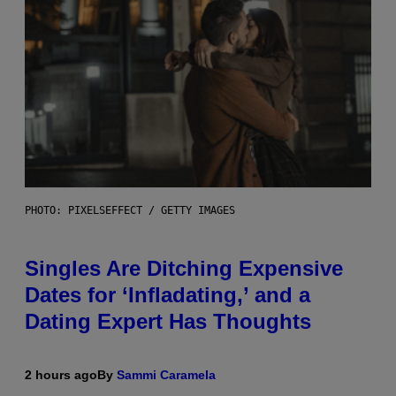
PHOTO: PIXELSEFFECT / GETTY IMAGES
Singles Are Ditching Expensive
Dates for ‘Infladating,’ and a
Dating Expert Has Thoughts
2 hours ago
By
Sammi Caramela