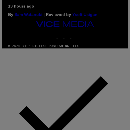
13 hours ago
By
Sam Watanuki
| Reviewed by
Ysolt Usigan
VICE
MEDIA
INSTAGRAM
TIKTOK
YOUTUBE
© 2026 VICE DIGITAL PUBLISHING, LLC