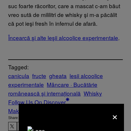
suc foarte răcoritor, care a mascat c-am băut
vreo sută de mililitri de whisky şi m-a păcălit
că pot ieşi fresh în infernul de afară.
Încearcă şi alte leşii alcoolice experimentale
.
Tagged:
canicula
fructe
gheata
lesii alcoolice
experimentale
Mâncare · Bucătărie
românească și internațională
Whisky
Follow Us On Discover
×
Make Us Preferred In Top Stories
Share: