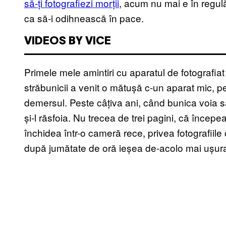
să-ți fotografiezi morții
, acum nu mai e în regulă
ca să-i odihnească în pace.
VIDEOS BY VICE
Primele mele amintiri cu aparatul de fotografi
străbunicii a venit o mătușă c-un aparat mic, pe
demersul. Peste câțiva ani, când bunica voia 
și-l răsfoia. Nu trecea de trei pagini, că încep
închidea într-o cameră rece, privea fotografiile 
după jumătate de oră ieșea de-acolo mai ușura