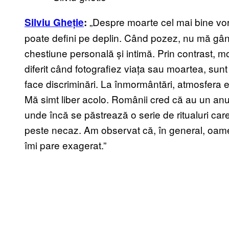
„Despre moarte cel mai bine vor
Silviu Gheție
:
poate defini pe deplin. Când pozez, nu mă gân
chestiune personală și intimă. Prin contrast, mo
diferit când fotografiez viața sau moartea, su
face discriminări. La înmormântări, atmosfera e f
Mă simt liber acolo. Românii cred că au un anum
unde încă se păstrează o serie de ritualuri care
peste necaz. Am observat că, în general, oame
îmi pare exagerat.”