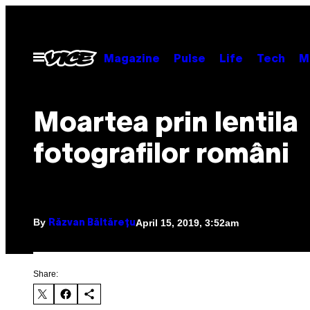
Skip
to
content
Open
Magazine
Pulse
Life
Tech
M
Menu
Moartea prin lentila
fotografilor români
By
April 15, 2019, 3:52am
Răzvan Băltărețu
Share: