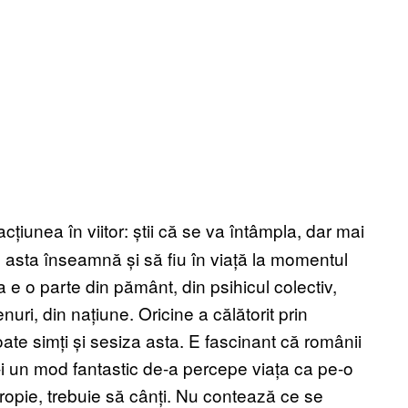
țiunea în viitor: știi că se va întâmpla, dar mai
z asta înseamnă și să fiu în viață la momentul
 e o parte din pământ, din psihicul colectiv,
renuri, din națiune. Oricine a călătorit prin
e simți și sesiza asta. E fascinant că românii
e-i un mod fantastic de-a percepe viața ca pe-o
ropie, trebuie să cânți. Nu contează ce se