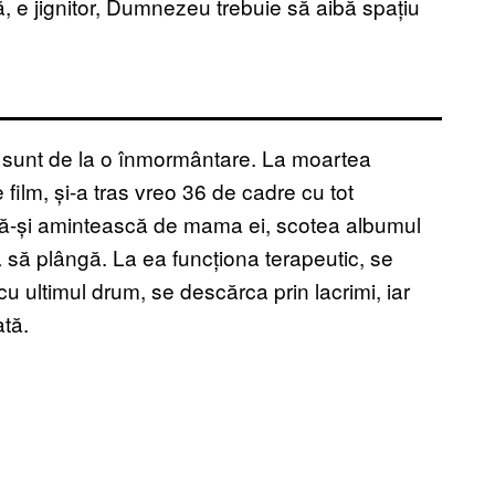
, e jignitor, Dumnezeu trebuie să aibă spațiu
at sunt de la o înmormântare. La moartea
 film, și-a tras vreo 36 de cadre cu tot
să-și amintească de mama ei, scotea albumul
ea să plângă. La ea funcționa terapeutic, se
cu ultimul drum, se descărca prin lacrimi, iar
tă.