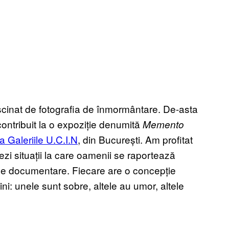
ascinat de fotografia de înmormântare. De-asta
contribuit la o expoziție denumită
Memento
la Galeriile U.C.I.N
, din București. Am profitat
zi situații la care oamenii se raportează
p de documentare. Fiecare are o concepție
ini: unele sunt sobre, altele au umor, altele