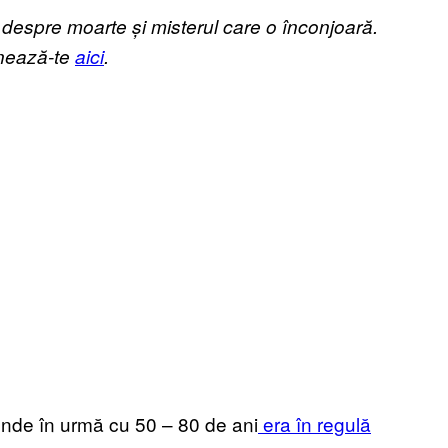
espre moarte și misterul care o înconjoară.
onează-te
aici
.
nde în urmă cu 50 – 80 de ani
era în regulă