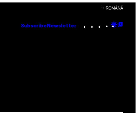
+ ROMÂNĂ
Instagram
TikTok
YouTube
Google
Goog
Subscribe
Newsletter
Discove
Top
Posts