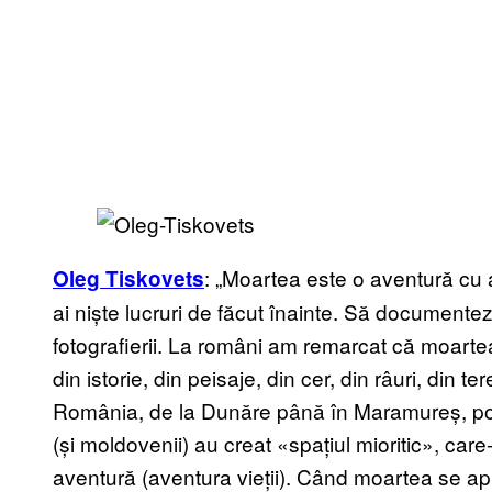
: „Moartea este o aventură cu ac
Oleg Tiskovets
ai niște lucruri de făcut înainte. Să documente
fotografierii. La români am remarcat că moartea
din istorie, din peisaje, din cer, din râuri, din te
România, de la Dunăre până în Maramureș, poat
(și moldovenii) au creat «spațiul mioritic», car
aventură (aventura vieții). Când moartea se ap