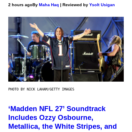
2 hours ago
By
Maha Haq
| Reviewed by
Ysolt Usigan
PHOTO BY NICK LAHAM/GETTY IMAGES
‘Madden NFL 27’ Soundtrack
Includes Ozzy Osbourne,
Metallica, the White Stripes, and