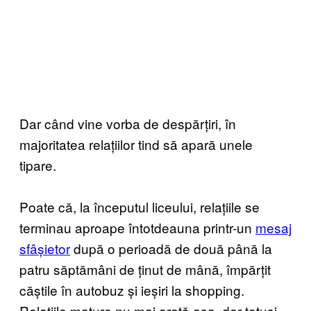
Dar când vine vorba de despărțiri, în
majoritatea relațiilor tind să apară unele
tipare.
Poate că, la începutul liceului, relațiile se
terminau aproape întotdeauna printr-un
mesaj
sfâșietor
după o perioadă de două până la
patru săptămâni de ținut de mână, împărțit
căștile în autobuz și ieșiri la shopping.
Relațiile mature nu mai arată așa, dar totuși