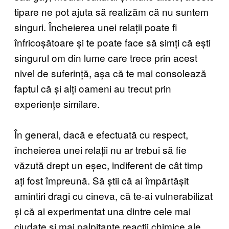
tipare ne pot ajuta să realizăm că nu suntem
singuri. Încheierea unei relații poate fi
înfricoșătoare și te poate face să simți că ești
singurul om din lume care trece prin acest
nivel de suferință, așa că te mai consolează
faptul că și alți oameni au trecut prin
experiențe similare.
În general, dacă e efectuată cu respect,
încheierea unei relații nu ar trebui să fie
văzută drept un eșec, indiferent de cât timp
ați fost împreună. Să știi că ai împărtășit
amintiri dragi cu cineva, că te-ai vulnerabilizat
și că ai experimentat una dintre cele mai
ciudate și mai palpitante reacții chimice ale