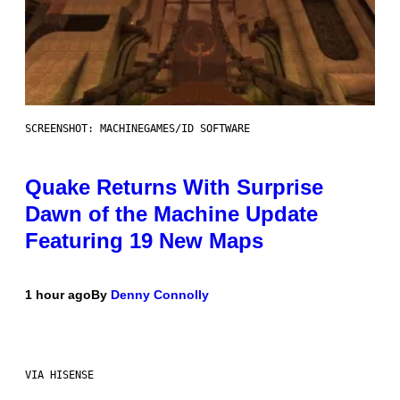
SCREENSHOT: MACHINEGAMES/ID SOFTWARE
Quake Returns With Surprise
Dawn of the Machine Update
Featuring 19 New Maps
1 hour ago
By
Denny Connolly
VIA HISENSE