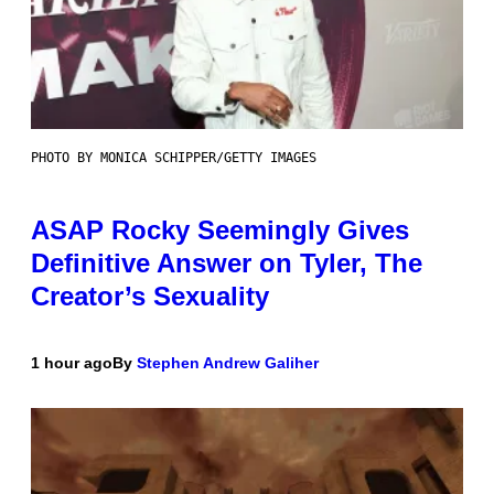
PHOTO BY MONICA SCHIPPER/GETTY IMAGES
ASAP Rocky Seemingly Gives
Definitive Answer on Tyler, The
Creator’s Sexuality
1 hour ago
By
Stephen Andrew Galiher