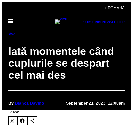
Skip
+ ROMÂNĂ
to
Open
content
SUBSCRIBE
NEWSLETTER
Menu
Sex
Iată momentele când
cuplurile se despart
cel mai des
By
Bianca Davino
September 21, 2023, 12:00am
Share: