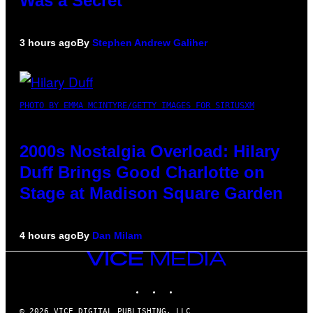
Was a Secret’
3 hours ago
By
Stephen Andrew Galiher
PHOTO BY EMMA MCINTYRE/GETTY IMAGES FOR SIRIUSXM
2000s Nostalgia Overload: Hilary
Duff Brings Good Charlotte on
Stage at Madison Square Garden
4 hours ago
By
Dan Milam
VICE
MEDIA
INSTAGRAM
TIKTOK
YOUTUBE
© 2026 VICE DIGITAL PUBLISHING, LLC