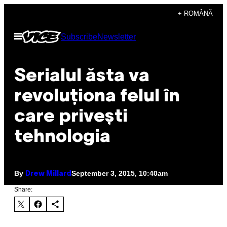
Skip
+ ROMÂNĂ
to
Open
Subscribe
Newsletter
content
Menu
Serialul ăsta va
revoluționa felul în
care privești
tehnologia
By
September 3, 2015, 10:40am
Drew Millard
Share: