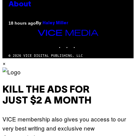
About
By
18 hours ago
Haley Miller
VICE
MEDIA
INSTAGRAM
TIKTOK
YOUTUBE
© 2026 VICE DIGITAL PUBLISHING, LLC
×
KILL THE ADS FOR
JUST $2 A MONTH
VICE membership also gives you access to our
very best writing and exclusive new