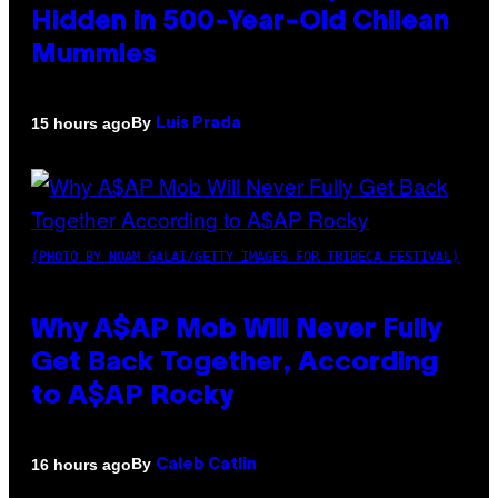
Hidden in 500-Year-Old Chilean
Mummies
By
15 hours ago
Luis Prada
(PHOTO BY NOAM GALAI/GETTY IMAGES FOR TRIBECA FESTIVAL)
Why A$AP Mob Will Never Fully
Get Back Together, According
to A$AP Rocky
By
16 hours ago
Caleb Catlin