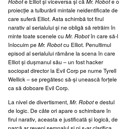
e Elliot și viceversa și că
e o
Robot
Mr. Robot
proiecție a tulburării mintale neidentificate de
care suferă Elliot. Asta schimbă tot firul
narativ al serialului și ne obligă să retrăim în
minte toate scenele cu
în care să-l
Mr. Robot
înlocuim pe
cu Elliot. Penultimul
Mr. Robot
episod al serialului rămâne la scena în care
Elliot și dușmanul său – un fost hacker
sociopat director la Evil Corp pe nume Tyrell
Wellick – se pregătesc să-și unească forțele
ca să doboare Evil Corp.
La nivel de divertisment,
e destul
Mr. Robot
de logic. De câte ori apare o schimbare în
firul narativ, aceasta e justificată și logică, de
parcă ar reveni semnalul și ni s-ar clarifica