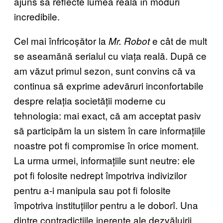
ajuns să reflecte lumea reală în moduri
incredibile.
Cel mai înfricoșător la
e cât de mult
Mr. Robot
se aseamănă serialul cu viața reală. După ce
am văzut primul sezon, sunt convins că va
continua să exprime adevăruri inconfortabile
despre relația societății moderne cu
tehnologia: mai exact, că am acceptat pasiv
să participăm la un sistem în care informațiile
noastre pot fi compromise în orice moment.
La urma urmei, informațiile sunt neutre: ele
pot fi folosite nedrept împotriva indivizilor
pentru a-i manipula sau pot fi folosite
împotriva instituțiilor pentru a le doborî. Una
dintre contradicțiile inerente ale dezvăluirii