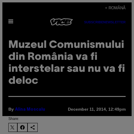
Skip
+ ROMÂNĂ
to
Open
content
SUBSCRIBE
NEWSLETTER
Menu
Muzeul Comunismului
din România va fi
interstelar sau nu va fi
deloc
By
December 11, 2014, 12:49pm
Alina Moscalu
Share: