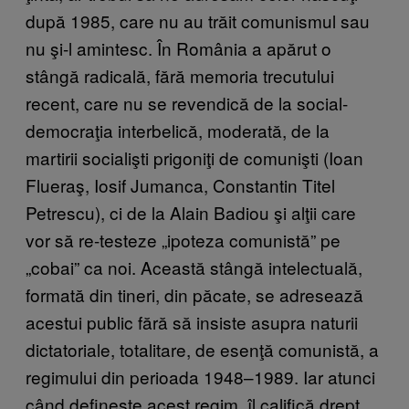
după 1985, care nu au trăit comunismul sau
nu şi-l amintesc. În România a apărut o
stângă radicală, fără memoria trecutului
recent, care nu se revendică de la social-
democraţia interbelică, moderată, de la
martirii socialişti prigoniţi de comunişti (Ioan
Flueraş, Iosif Jumanca, Constantin Titel
Petrescu), ci de la Alain Badiou şi alţii care
vor să re-testeze „ipoteza comunistă” pe
„cobai” ca noi. Această stângă intelectuală,
formată din tineri, din păcate, se adresează
acestui public fără să insiste asupra naturii
dictatoriale, totalitare, de esenţă comunistă, a
regimului din perioada 1948–1989. Iar atunci
când defineşte acest regim, îl califică drept