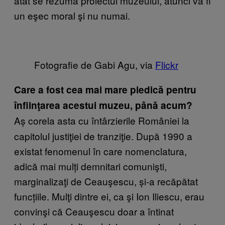
atât se rezumă proiectul muzeului, atunci va fi
un eşec moral şi nu numai.
Fotografie de Gabi Agu, via
F​lickr
Care a fost cea mai mare piedică pentru
înfiinţarea acestui muzeu, până acum?
Aș corela asta cu întârzierile României la
capitolul justiţiei de tranziţie. După 1990 a
existat fenomenul în care nomenclatura,
adică mai mulți demnitari comunişti,
marginalizaţi de Ceauşescu, și-a recăpătat
funcțiile. Mulţi dintre ei, ca şi Ion Iliescu, erau
convinşi că Ceauşescu doar a întinat