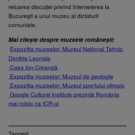
reluarea discuţiei privind întemeierea la
Bucureşti a unui muzeu al dictaturii
comuniste.
Mai citește despre muzeele românești:
Expoziția muzeelor: Muzeul Național Tehnic
​
Dimitrie Leonida
​
Casa Ion Creangă
​
Expoziția muzeelor: Muzeul de geologie
​
Expoziția muzeelor: Muzeul sportului olimpic
​
Google Cultural Institute prezintă România
mai mișto ca ICR-ul
Tagged: