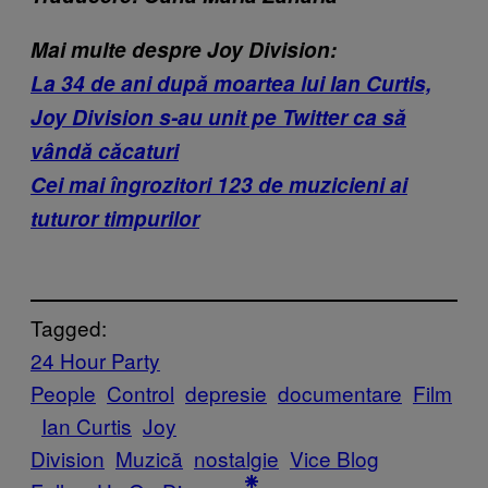
Mai multe despre Joy Division:
La 34 de ani după moartea lui Ian Curtis,
Joy Division s-au unit pe Twitter ca să
vândă căcaturi
Cei mai îngrozitori 123 de muzicieni ai
tuturor timpurilor
Tagged:
24 Hour Party
People
Control
depresie
documentare
Film
Ian Curtis
Joy
Division
Muzică
nostalgie
Vice Blog