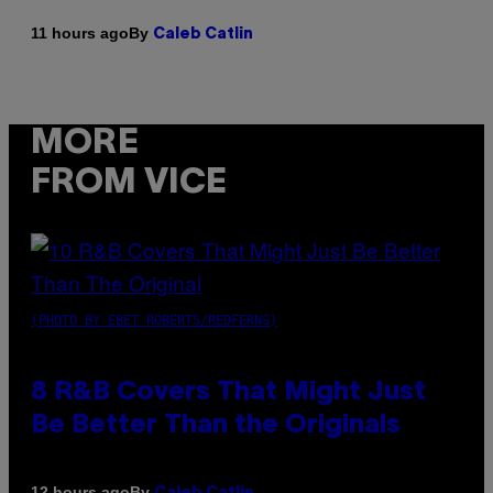
By
11 hours ago
Caleb Catlin
MORE
FROM VICE
(PHOTO BY EBET ROBERTS/REDFERNS)
8 R&B Covers That Might Just
Be Better Than the Originals
By
12 hours ago