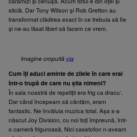
cărămizi și cenușă. Acum totul e din oțel și
sticlă. Dar Tony Wilson și Rob Gretton au
transformat clădirea exact în ce trebuia să fie
și ne-au lăsat liberi să facem ce vrem.
Imagine cropuită
via
Cum îți aduci aminte de zilele în care erai
într-o trupă de care nu știa nimeni?
În sala noastră de repetiții era frig ca dracu
‘.
Dar când începeam să cântăm, eram
fantastic. Ne învăluia muzica total. Așa s-a
născut Joy Division, cu noi toți împreună, într-
o cameră friguroasă. Nici casetofon n-aveam