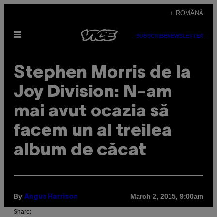
Skip
+ ROMÂNĂ
to
Open
content
SUBSCRIBE
NEWSLETTER
Menu
​Stephen Morris de la
Joy Division: N-am
mai avut ocazia să
facem un al treilea
album de căcat
By
March 2, 2015, 9:00am
Angus Harrison
Share: