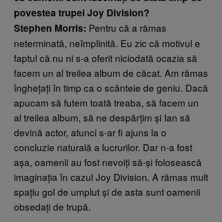
povestea trupei Joy Division?
Pentru că a rămas
Stephen Morris:
neterminată, neîmplinită. Eu zic că motivul e
faptul că nu ni s-a oferit niciodată ocazia să
facem un al treilea album de căcat. Am rămas
înghețați în timp ca o scânteie de geniu. Dacă
apucam să futem toată treaba, să facem un
al treilea album, să ne despărțim și Ian să
devină actor, atunci s-ar fi ajuns la o
concluzie naturală a lucrurilor. Dar n-a fost
așa, oamenii au fost nevoiți să-și folosească
imaginația în cazul Joy Division. A rămas mult
spațiu gol de umplut și de asta sunt oamenii
obsedați de trupă.