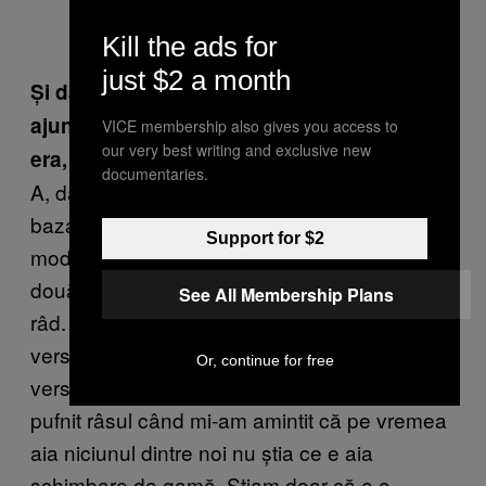
Kill the ads for
just $2 a month
Și dacă nu înregistrați cu nimic, nu
ajungeați să vă contraziceți despre cum
VICE membership also gives you access to
our very best writing and exclusive new
era, de fapt, o piesă?
documentaries.
A, da, se întâmpla tot timpul. Cel mai mult ne
bazam pe Ian, el mai scria piesele și-și nota
Support for $2
modificările. I-am citit cartea cu versuri acum
două zile și are niște părți care m-au făcut să
See All Membership Plans
râd. Îmi amintesc cum făceam notițele lângă
versuri în perioada de început. Lângă niște
Or, continue for free
versuri scrisesem „schimbare de gamă
“. M-a
pufnit r
âsul când mi-am amintit că pe vremea
aia niciunul dintre noi nu știa ce e aia
schimbare de gamă. Știam doar că e o