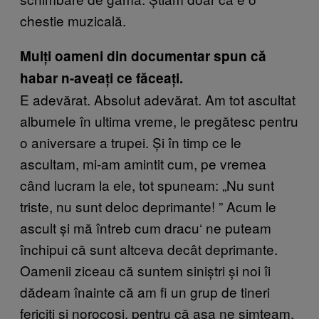
chestie muzicală.
Mulți oameni din documentar spun că
habar n-aveați ce făceați.
E adevărat. Absolut adevărat. Am tot ascultat
albumele în ultima vreme, le pregătesc pentru
o aniversare a trupei. Și în timp ce le
ascultam, mi-am amintit cum, pe vremea
când lucram la ele, tot spuneam: „Nu sunt
triste, nu sunt deloc deprimante!
” Acum le
ascult
și mă întreb cum dracu
‘ ne puteam
închipui că sunt altceva decât deprimante.
Oamenii ziceau că suntem siniștri și noi îi
dădeam înainte că am fi un grup de tineri
fericiți și norocoși, pentru că așa ne simțeam.