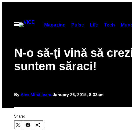
Skip
to
content
Open
Magazine
Pulse
Life
Tech
Munc
Menu
N-o să-ţi vină să crez
suntem săraci!
By
Alex Mihăileanu
January 26, 2015, 8:33am
Share: