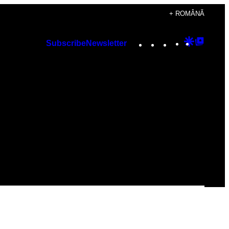
+ ROMÂNĂ
Instagram
TikTok
YouTube
Google
Googl
Subscribe
Newsletter
Discover
Top
Posts