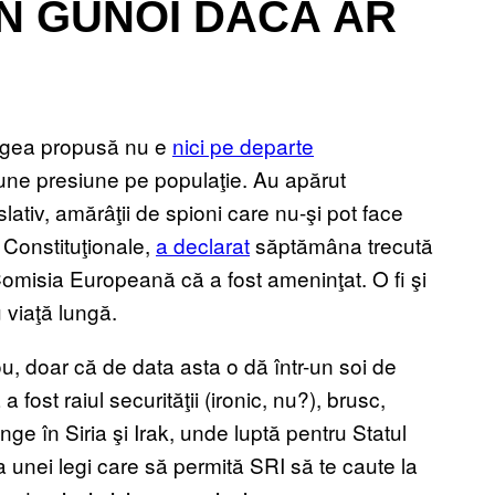
I-N GUNOI DACĂ AR
legea propusă nu e
nici pe departe
une presiune pe populaţie. Au apărut
slativ, amărâţii de spioni care nu-şi pot face
 Constituţionale,
a declarat
săptămâna trecută
Comisia Europeană că a fost ameninţat. O fi şi
viaţă lungă.
u, doar că de data asta o dă într-un soi de
ost raiul securităţii (ironic, nu?), brusc,
nge în Siria şi Irak, unde luptă pentru Statul
sa unei legi care să permită SRI să te caute la