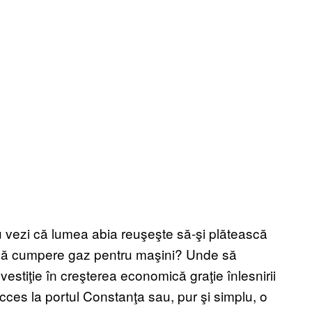
 vezi că lumea abia reuşeşte să-şi plătească
t să cumpere gaz pentru maşini? Unde să
investiţie în creşterea economică graţie înlesnirii
acces la portul Constanţa sau, pur şi simplu, o