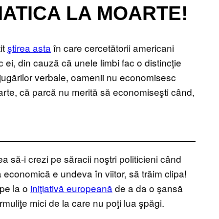
ATICA LA MOARTE!
it
ştirea asta
în care cercetătorii americani
ei, din cauză că unele limbi fac o distincţie
conjugărilor verbale, oamenii nu economisesc
parte, că parcă nu merită să economiseşti când,
 să-i crezi pe săracii noştri politicieni când
economică e undeva în viitor, să trăim clipa!
ipe la o
iniţiativă europeană
de a da o şansă
rmuliţe mici de la care nu poţi lua şpăgi.