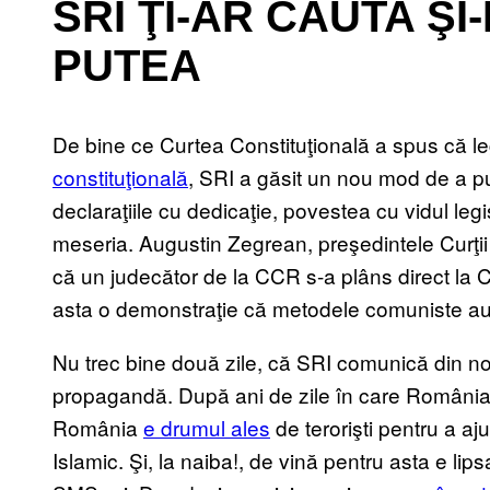
SRI ŢI-AR CĂUTA Ş
PUTEA
De bine ce Curtea Constituţională a spus că 
constituţională
, SRI a găsit un nou mod de a p
declaraţiile cu dedicaţie, povestea cu vidul legi
meseria. Augustin Zegrean, preşedintele Curţii
că un judecător de la CCR s-a plâns direct la 
asta o demonstraţie că metodele comuniste au 
Nu trec bine două zile, că SRI comunică din no
propagandă. După ani de zile în care România a f
România
e drumul ales
de terorişti pentru a aju
Islamic. Şi, la naiba!, de vină pentru asta e lip