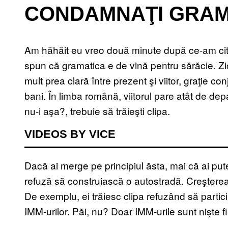
CONDAMNAŢI GRAM
Am hăhăit eu vreo două minute după ce-am cit
spun că gramatica e de vină pentru sărăcie. Zic 
mult prea clară între prezent şi viitor, graţie 
bani. În limba română, viitorul pare atât de de
nu-i aşa?, trebuie să trăieşti clipa.
VIDEOS BY VICE
Dacă ai merge pe principiul ăsta, mai că ai putea
refuză să construiască o autostradă. Creşterea 
De exemplu, ei trăiesc clipa refuzând să partic
IMM-urilor. Păi, nu? Doar IMM-urile sunt nişte fi