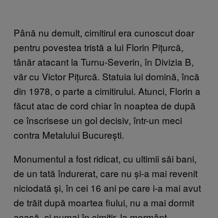
Până nu demult, cimitirul era cunoscut doar
pentru povestea tristă a lui Florin Pițurcă,
tânăr atacant la Turnu-Severin, în Divizia B,
văr cu Victor Pițurcă. Statuia lui domină, încă
din 1978, o parte a cimitirului. Atunci, Florin a
făcut atac de cord chiar în noaptea de după
ce înscrisese un gol decisiv, într-un meci
contra Metalului București.
Monumentul a fost ridicat, cu ultimii săi bani,
de un tată îndurerat, care nu și-a mai revenit
niciodată și, în cei 16 ani pe care i-a mai avut
de trăit după moartea fiului, nu a mai dormit
acasă, ci numai în cimitir, la mormânt.