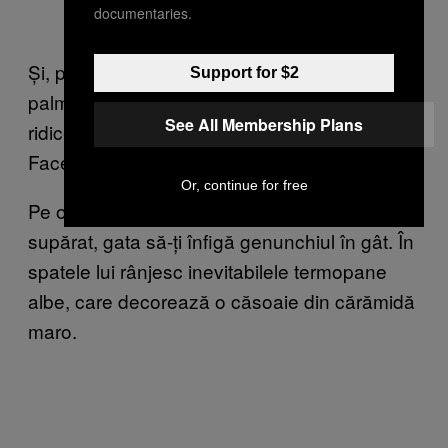
documentaries.
Și, pe o criptă roz, un mozaic tropical, cu
Support for $2
palmieri, parcă așteaptă băiețașul care să-l
See All Membership Plans
ridice la rangul de poză de profil, pe
Facebook.
Or, continue for free
Pe o cruce găsesc fotografia unui karatist
supărat, gata să-ți înfigă genunchiul în gât. În
spatele lui rânjesc inevitabilele termopane
albe, care decorează o căsoaie din cărămidă
maro.