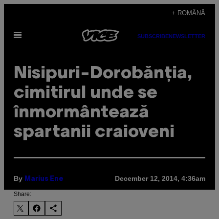
Skip
+ ROMÂNĂ
to
Open
content
SUBSCRIBE
NEWSLETTER
Menu
Nisipuri-Dorobănția,
cimitirul unde se
înmormântează
spartanii craioveni
By
December 12, 2014, 4:36am
Marius Ene
Share: