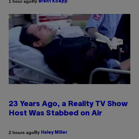
By
1 hour ago
Brent Koepp
23 Years Ago, a Reality TV Show
Host Was Stabbed on Air
By
2 hours ago
Haley Miller