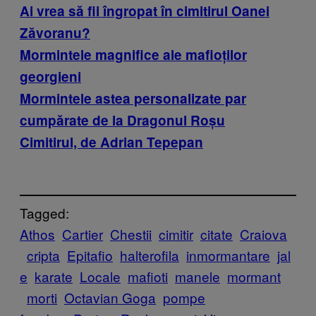
Ai vrea să fii îngropat în cimitirul Oanei
Zăvoranu?
Mormintele magnifice ale mafioților
georgieni
Mormintele astea personalizate par
cumpărate de la Dragonul Roșu
Cimitirul, de Adrian Tepepan
Tagged:
Athos
Cartier
Chestii
cimitir
citate
Craiova
cripta
Epitafio
halterofila
inmormantare
jal
e
karate
Locale
mafioti
manele
mormant
morti
Octavian Goga
pompe