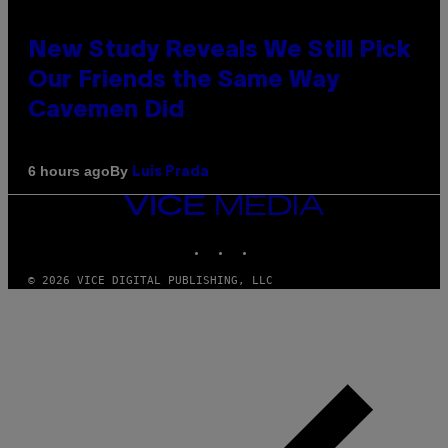
New Study Reveals We Still Pick
Our Friends the Same Way
Cavemen Did
By
6 hours ago
Luis Prada
VICE
MEDIA
INSTAGRAM
TIKTOK
YOUTUBE
© 2026 VICE DIGITAL PUBLISHING, LLC