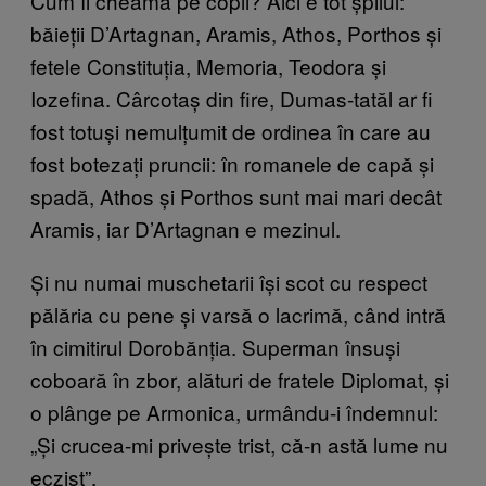
Cum îi cheamă pe copii? Aici e tot șpilul:
băieții D’Artagnan, Aramis, Athos, Porthos și
fetele Constituția, Memoria, Teodora și
Iozefina. Cârcotaș din fire, Dumas-tatăl ar fi
fost totuși nemulțumit de ordinea în care au
fost botezați pruncii: în romanele de capă și
spadă, Athos și Porthos sunt mai mari decât
Aramis, iar D’Artagnan e mezinul.
Și nu numai muschetarii își scot cu respect
pălăria cu pene și varsă o lacrimă, când intră
în cimitirul Dorobănția. Superman însuși
coboară în zbor, alături de fratele Diplomat, și
o plânge pe Armonica, urmându-i îndemnul:
„Și crucea-mi privește trist, că-n astă lume nu
eczist”.