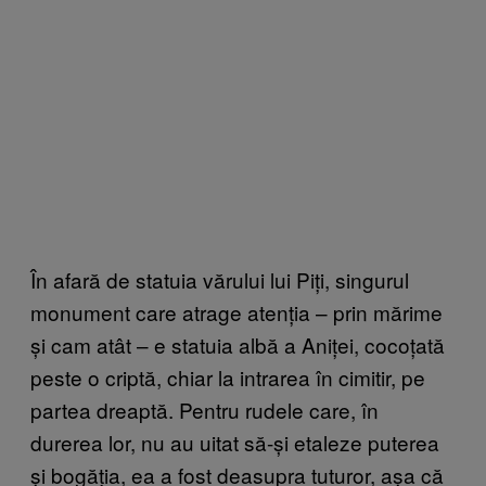
În afară de statuia vărului lui Piți, singurul
monument care atrage atenția – prin mărime
și cam atât – e statuia albă a Aniței, cocoțată
peste o criptă, chiar la intrarea în cimitir, pe
partea dreaptă. Pentru rudele care, în
durerea lor, nu au uitat să-și etaleze puterea
și bogăția, ea a fost deasupra tuturor, așa că