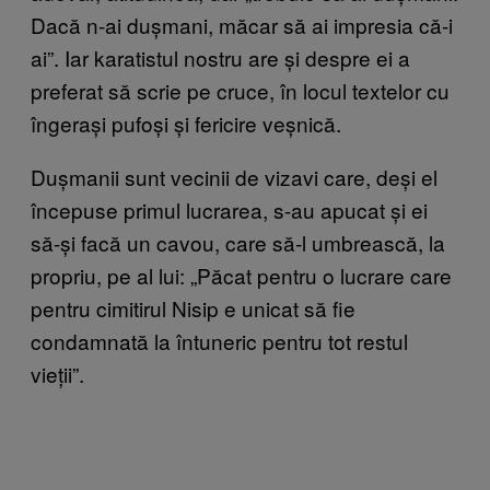
Dacă n-ai dușmani, măcar să ai impresia că-i
ai”. Iar karatistul nostru are și despre ei a
preferat să scrie pe cruce, în locul textelor cu
îngerași pufoși și fericire veșnică.
Dușmanii sunt vecinii de vizavi care, deși el
începuse primul lucrarea, s-au apucat și ei
să-și facă un cavou, care să-l umbrească, la
propriu, pe al lui: „Păcat pentru o lucrare care
pentru cimitirul Nisip e unicat să fie
condamnată la întuneric pentru tot restul
vieții”.