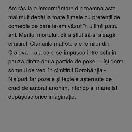
Am râs la o înmormântare din toamna asta,
mai mult decât la toate filmele cu pretenții de
comedie pe care le-am văzut în ultimii patru
ani. Meritul mortului, că a știut să-și aleagă
cimitirul! Clanurile mafiote ale romilor din
Craiova – ăia care se împușcă între ochi în
pauza dintre două partide de poker – își dorm
somnul de veci în cimitirul Dorobănția -
Nisipuri, iar pozele și textele așternute pe
cruci de autorul anonim, interlop și manelist
depășesc orice imaginație.