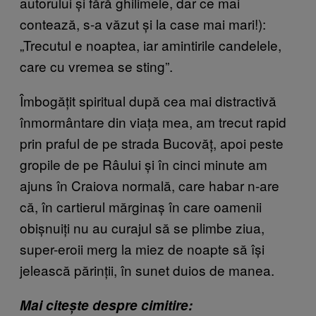
autorului și fără ghilimele, dar ce mai
contează, s-a văzut și la case mai mari!):
„Trecutul e noaptea, iar amintirile candelele,
care cu vremea se sting”.
Îmbogățit spiritual după cea mai distractivă
înmormântare din viața mea, am trecut rapid
prin praful de pe strada Bucovăț, apoi peste
gropile de pe Râului și în cinci minute am
ajuns în Craiova normală, care habar n-are
că, în cartierul mărginaș în care oamenii
obișnuiți nu au curajul să se plimbe ziua,
super-eroii merg la miez de noapte să își
jelească părinții, în sunet duios de manea.
Mai citește despre cimitire: