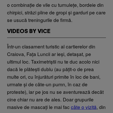
o combinație de vile cu turnulețe, bordeie din
chirpici, străzi pline de gropi și garduri pe care
se usucă treningurile de firmă.
VIDEOS BY VICE
Într-un clasament turistic al cartierelor din
Craiova, Fața Luncii ar ieși, detașat, pe
ultimul loc. Taximetriștii nu te duc acolo nici
dacă le plătești dublu (au pățit-o de prea
multe ori, cu înjurături primite în loc de bani,
urmate și de câte-un pumn, în caz de
proteste), iar pe jos nu se aventurează decât
cine chiar nu are de ales. Doar grupurile
masive de mascați le mai fac
câte o vizită
, din