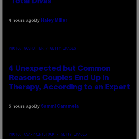
‘Total Divas’
By
4 hours ago
Haley Miller
PHOTO: GCSHUTTER / GETTY IMAGES
4 Unexpected but Common
Reasons Couples End Up in
Therapy, According to an Expert
By
5 hours ago
Sammi Caramela
PHOTO: CSA-PRINTSTOCK / GETTY IMAGES