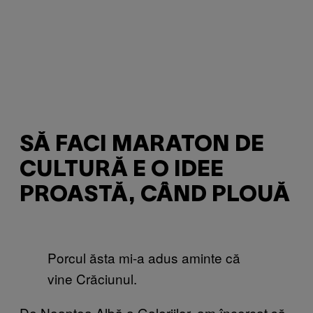
SĂ FACI MARATON DE
CULTURĂ E O IDEE
PROASTĂ, CÂND PLOUĂ
Porcul ăsta mi-a adus aminte că
vine Crăciunul.
De Noaptea Albă a Galeriilor, am încercat să