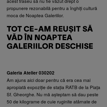
acest traseu să nu fie văzut drept o
propunere rezonabilă pentru a înghiți cultură
moca de Noaptea Galeriilor.
TOT CE-AM REUȘIT SĂ
VĂD ÎN NOAPTEA
GALERIILOR DESCHISE
Galeria Atelier 030202
Am ajuns aici doar pentru că era cea mai
apropiată expoziție de stația RATB de la Piața
Sf. Gheorghe. Nu mă așteptam să dau peste
50 de kilograme de cuie ruginite atârnate de