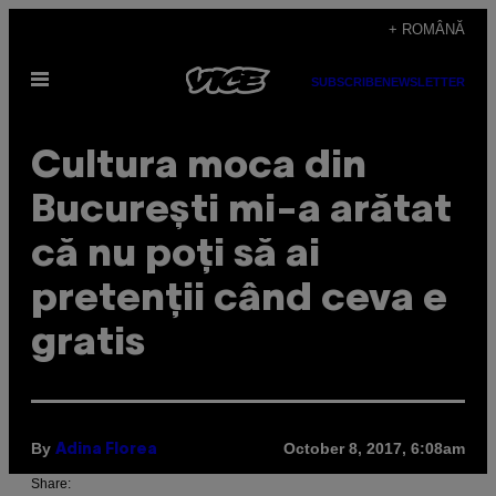
Skip
+ ROMÂNĂ
to
Open
content
SUBSCRIBE
NEWSLETTER
Menu
Cultura moca din
București mi-a arătat
că nu poți să ai
pretenții când ceva e
gratis
By
October 8, 2017, 6:08am
Adina Florea
Share: