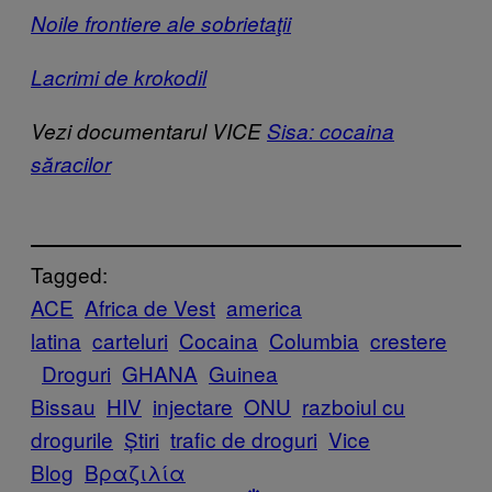
Noile frontiere ale sobrietaţii
Lacrimi de krokodil
Vezi documentarul VICE
Sisa: cocaina
săracilor
Tagged:
ACE
Africa de Vest
america
latina
carteluri
Cocaina
Columbia
crestere
Droguri
GHANA
Guinea
Bissau
HIV
injectare
ONU
razboiul cu
drogurile
Știri
trafic de droguri
Vice
Blog
Βραζιλία