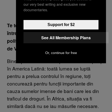
our very best writing and exclusive new
documentaries.
Te temi că violențele din Mexic – luptele
Support for $2
între carteluri, civilii răniți și uciși, procesul
See All Membership Plans
politic subminat –
vor avea loc și în Africa
de Vest?
Or, continue for free
Bineînțeles. Se va întâmpla ce se întâmplă și
în America Latină: toată lumea se luptă
pentru a prelua controlul în regiune, toți
concurează pentru funcții importante din
cauza sumelor imense de bani care ies din
traficul de droguri. În Africa, situația va fi
similară dacă nu se iau măsurile necesare.