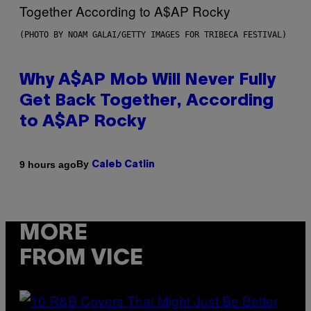
(PHOTO BY NOAM GALAI/GETTY IMAGES FOR TRIBECA FESTIVAL)
Why A$AP Mob Will Never Fully
Get Back Together, According
to A$AP Rocky
By
9 hours ago
Caleb Catlin
MORE
FROM VICE