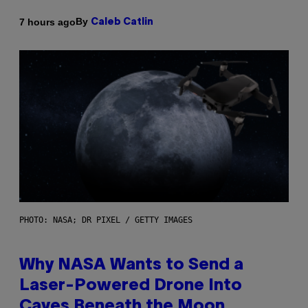
By
7 hours ago
Caleb Catlin
PHOTO: NASA; DR PIXEL / GETTY IMAGES
Why NASA Wants to Send a
Laser-Powered Drone Into
Caves Beneath the Moon