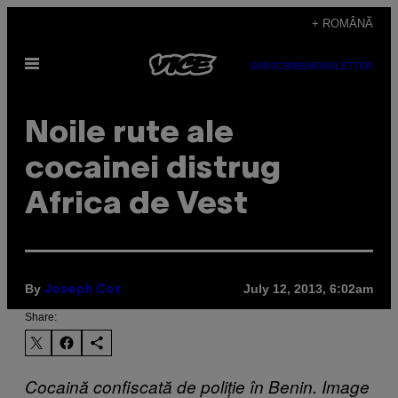
Skip
+ ROMÂNĂ
to
Open
content
SUBSCRIBE
NEWSLETTER
Menu
Noile rute ale
cocainei distrug
Africa de Vest
By
July 12, 2013, 6:02am
Joseph Cox
Share:
Cocain
ă confiscată de poliție în Benin. Image