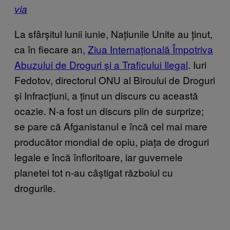
via
La sfârșitul lunii iunie, Națiunile Unite au ținut,
ca în fiecare an,
Ziua Internațională Împotriva
Abuzului de Droguri și a Traficului Ilegal
. Iuri
Fedotov, directorul ONU al Biroului de Droguri
și Infracțiuni, a ținut un discurs cu această
ocazie. N-a fost un discurs plin de surprize;
se pare că Afganistanul e încă cel mai mare
producător mondial de opiu, piața de droguri
legale e încă înfloritoare, iar guvernele
planetei tot n-au câștigat războiul cu
drogurile.