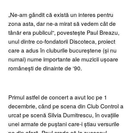
„Ne-am gândit că există un interes pentru
zona asta, dar ne-a mirat să vedem cât de
tânăr era publicul“, povestește Paul Breazu,
unul dintre co-fondatorii Discoteca, proiect
care a adus în cluburile bucureștene (și nu
numai) nume importante ale muzicii ușoare
românești de dinainte de ‘90.
Primul astfel de concert a avut loc pe 1
decembrie, când pe scena din Club Control a
urcat pe scenă Silvia Dumitrescu, în ovațiile
unei armate de puștani care-i știau versurile
pe din afară. Paul crede că la succesul