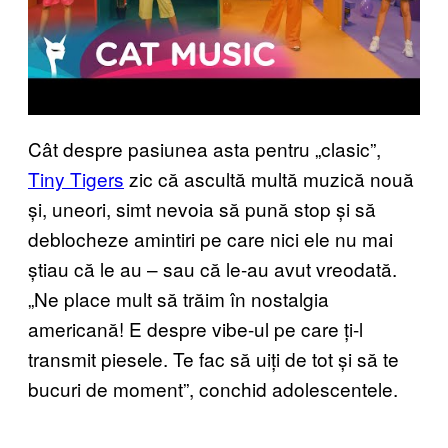
Cât despre pasiunea asta pentru „clasic”,
Tiny Tigers
zic că ascultă multă muzică nouă
și, uneori, simt nevoia să pună stop și să
deblocheze amintiri pe care nici ele nu mai
știau că le au – sau că le-au avut vreodată.
„Ne place mult să trăim în nostalgia
americană! E despre vibe-ul pe care ți-l
transmit piesele. Te fac să uiți de tot și să te
bucuri de moment”, conchid adolescentele.