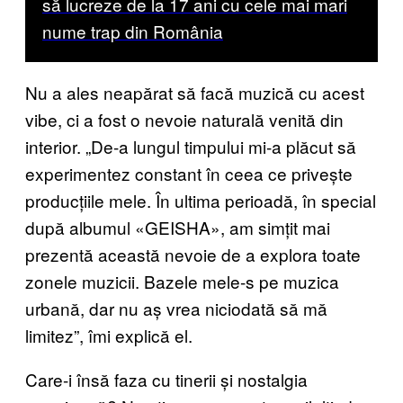
să lucreze de la 17 ani cu cele mai mari
nume trap din România
Nu a ales neapărat să facă muzică cu acest
vibe, ci a fost o nevoie naturală venită din
interior. „De-a lungul timpului mi-a plăcut să
experimentez constant în ceea ce privește
producțiile mele. În ultima perioadă, în special
după albumul «GEISHA», am simțit mai
prezentă această nevoie de a explora toate
zonele muzicii. Bazele mele-s pe muzica
urbană, dar nu aș vrea niciodată să mă
limitez”, îmi explică el.
Care-i însă faza cu tinerii și nostalgia