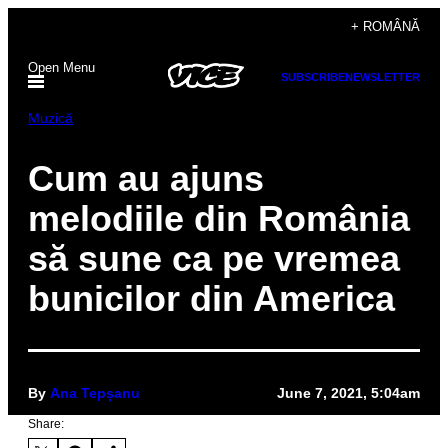
Skip
+ ROMÂNĂ
to
Open Menu
content
SUBSCRIBE
NEWSLETTER
Muzică
Cum au ajuns
melodiile din România
să sune ca pe vremea
bunicilor din America
By
Ana Tepșanu
June 7, 2021, 5:04am
Share: