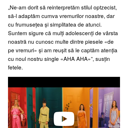
„Ne-am dorit să reinterpretăm stilul optzecist,
să-l adaptăm cumva vremurilor noastre, dar
cu frumusețea și simplitatea de atunci.
Suntem sigure că mulți adolescenți de vârsta
noastră nu cunosc multe dintre piesele «de
pe vremuri» și am reușit să le captăm atenția
cu noul nostru single «AHA AHA»”, susțin
fetele.
Play video