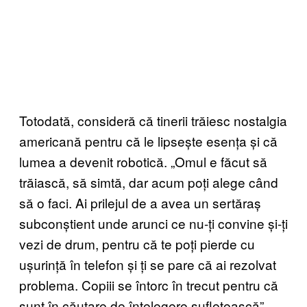
Totodată, consideră că tinerii trăiesc nostalgia
americană pentru că le lipsește esența și că
lumea a devenit robotică. „Omul e făcut să
trăiască, să simtă, dar acum poți alege când
să o faci. Ai prilejul de a avea un sertăraș
subconștient unde arunci ce nu-ți convine și-ți
vezi de drum, pentru că te poți pierde cu
ușurință în telefon și ți se pare că ai rezolvat
problema. Copiii se întorc în trecut pentru că
sunt în căutare de înțelegere sufletească”,