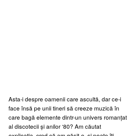
Asta-i despre oamenii care ascultă, dar ce-i
face însă pe unii tineri să creeze muzică în
care bagă elemente dintr-un univers romanțat
al discotecii și anilor ‘80? Am căutat
explicația, cred că am găsit-o, și poate îți