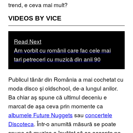
trend, e ceva mai mult?
VIDEOS BY VICE
Read Next
Am vorbit cu românii care fac cele mai
tari petreceri cu muzică din anii 90
Publicul tânăr din România a mai cochetat cu
moda disco și oldschool, de-a lungul anilor.
Ba chiar aș spune că ultimul deceniu e
marcat de așa ceva prin momente ca
albumele Future Nuggets
sau
concertele
Discoteca
. Într-o anumită măsură se poate
spune că muzica a învățat să se accepte pe