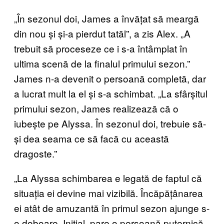
„În sezonul doi, James a învățat să meargă
din nou și și-a pierdut tatăl”, a zis Alex. „A
trebuit să proceseze ce i s-a întâmplat în
ultima scenă de la finalul primului sezon.”
James n-a devenit o persoană completă, dar
a lucrat mult la el și s-a schimbat. „La sfârșitul
primului sezon, James realizează că o
iubește pe Alyssa. În sezonul doi, trebuie să-
și dea seama ce să facă cu această
dragoste.”
„La Alyssa schimbarea e legată de faptul că
situația ei devine mai vizibilă. Încăpățânarea
ei atât de amuzantă în primul sezon ajunge s-
o doboare. Inițial, pare o persoană puternică,