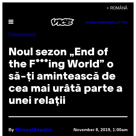
Skip
+ ROMÂNĂ
to
Open
content
SUBSCRIBE
NEWSLETTER
Menu
Entertainment
Noul sezon „End of
the F***ing World” o
să-ți amintească de
cea mai urâtă parte a
unei relații
By
November 8, 2019, 1:00am
Michael Segalov