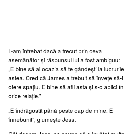
L-am întrebat dacă a trecut prin ceva
asemănător și răspunsul lui a fost ambiguu:
„E bine să ai ocazia să te gândești la lucrurile
astea. Cred că James a trebuit să învețe să-i
ofere spațiu. E bine să afli asta și s-o aplici în
orice relație.”
„E îndrăgostit până peste cap de mine. E
înnebunit”, glumește Jess.
Cât despre Jess, ea spune că a învățat multe