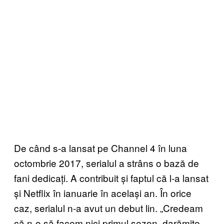
De când s-a lansat pe Channel 4 în luna
octombrie 2017, serialul a strâns o bază de
fani dedicați. A contribuit și faptul că l-a lansat
și Netflix în ianuarie în același an. În orice
caz, serialul n-a avut un debut lin. „Credeam
că n-o să facem nici primul sezon, darămite