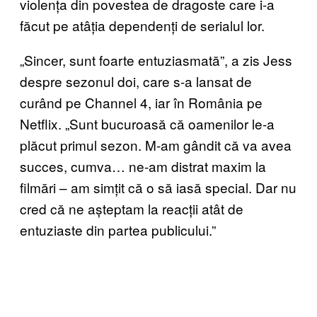
violența din povestea de dragoste care i-a
făcut pe atâția dependenți de serialul lor.
„Sincer, sunt foarte entuziasmată”, a zis Jess
despre sezonul doi, care s-a lansat de
curând pe Channel 4, iar în România pe
Netflix. „Sunt bucuroasă că oamenilor le-a
plăcut primul sezon. M-am gândit că va avea
succes, cumva… ne-am distrat maxim la
filmări – am simțit că o să iasă special. Dar nu
cred că ne așteptam la reacții atât de
entuziaste din partea publicului.”