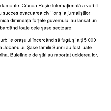
ardamente. Crucea Roșie Internațională a vorbit
 succes evacuarea civililor și a jurnaliștilor
minică dimineața forțele guvernului au lansat un
bardând toate cele șase sectoare.
burbiile orașului încercând să fugă și alți 5 000
ia Jobar-ului. Șase familii Sunni au fost luate
iha. Buletinele de știri au raportat uciderea lor,