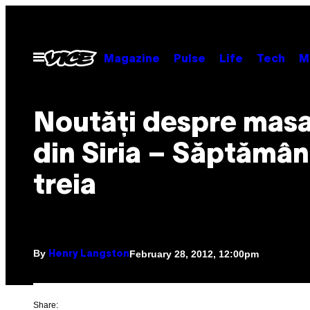
Skip
to
content
Open
Magazine
Pulse
Life
Tech
M
Menu
Noutăţi despre masa
din Siria – Săptămân
treia
By
February 28, 2012, 12:00pm
Henry Langston
Share: