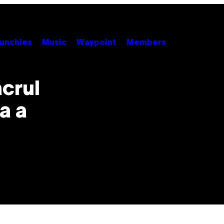
unchies
Music
Waypoint
Members
crul
a a