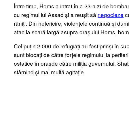
Între timp, Homs a intrat în a 23-a zi de bomb
cu regimul lui Assad și a reușit să
negocieze
cu
răniți. Din nefericire, violențele continuă și du
atac la scară largă asupra orașului Homs, bom
Cel puțin 2 000 de refugiați au fost prinși în su
sunt blocați de către forțele regimului la perifer
ostatice în orașde către miliția guvernului, Shab
stârnind și mai multă agitație.