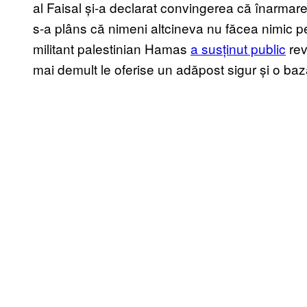
al Faisal și-a declarat convingerea că înarmar
s-a plâns că nimeni altcineva nu făcea nimic pen
militant palestinian Hamas
a susținut public
rev
mai demult le oferise un adăpost sigur și o b