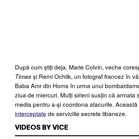
După cum știți deja, Marie Colvin, veche cores
și Remi Ochlik, un fotograf francez în vârs
Times
Baba Amr din Homs în urma unui bombardament c
ziua de miercuri. Mulți sirieni susțin că armata s
media pentru a-și coordona atacurile. Această a
interceptate
de serviciile secrete libaneze.
VIDEOS BY VICE