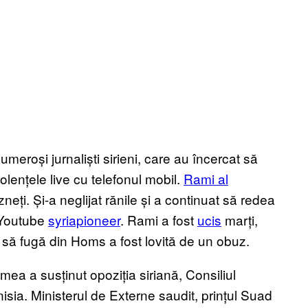
numeroși jurnaliști sirieni, care au încercat să
iolențele live cu telefonul mobil.
Rami al
ăzneți. Și-a neglijat rănile și a continuat să redea
 Youtube
syriapioneer
. Rami a fost
ucis
marți,
 să fugă din Homs a fost lovită de un obuz.
umea a susținut opoziția siriană, Consiliul
nisia. Ministerul de Externe saudit, prințul Suad