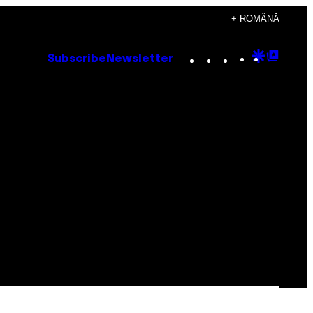
+ ROMÂNĂ
Instagram
TikTok
YouTube
Google
Goog
Subscribe
Newsletter
Discove
Top
Posts