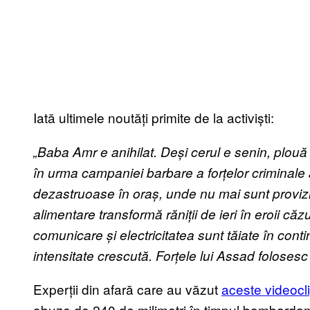
Iată ultimele noutăți primite de la activiști:
„Baba Amr e anihilat. De
ș
i cerul e senin, plou
în urma campaniei barbare a for
ț
elor criminale 
dezastruoase în ora
ș
, unde nu mai sunt proviz
alimentare transformă răni
ț
ii de ieri în eroii căz
comunicare
ș
i electricitatea sunt tăiate în c
intensitate crescută. For
ț
ele lui Assad foloses
Experții din afară care au văzut
aceste videocli
obuze de 240 de milimetri în timpul bombarda