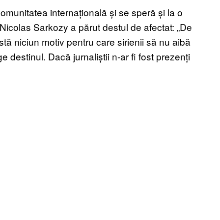
 comunitatea internațională și se speră și la o
z Nicolas Sarkozy a părut destul de afectat: „De
tă niciun motiv pentru care sirienii să nu aibă
ge destinul. Dacă jurnaliștii n-ar fi fost prezenți