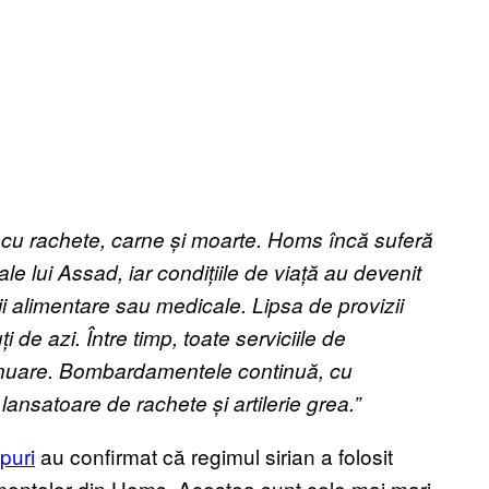
ă cu rachete, carne
ș
i moarte. Homs încă suferă
ale lui Assad, iar condi
ț
iile de via
ț
ă au devenit
ii alimentare sau medicale. Lipsa de provizii
u
ț
i de azi. Între timp, toate serviciile de
ontinuare. Bombardamentele continuă, cu
c lansatoare de rachete
ș
i artilerie grea.”
puri
au confirmat că regimul sirian a folosit
mentelor din Homs. Acestea sunt cele mai mari