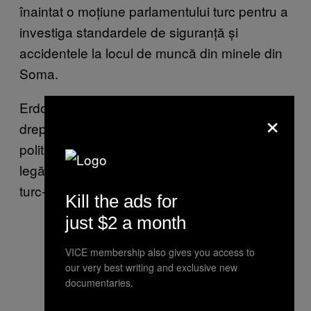
înaintat o moțiune parlamentului turc pentru a
investiga standardele de siguranță și
accidentele la locul de muncă din minele din
Soma.
Erdogan a criticat propunerea, a descris-o
×
drept o încercare de a schimba agenda
politică și a spus că accidentul nu are nicio
legătură cu minele din Soma, potrivit ziarului
turc-englez Hurryiet Daily News.
Kill the ads for
just $2 a month
VICE membership also gives you access to
our very best writing and exclusive new
documentaries.