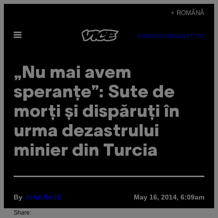
Skip
+ ROMÂNĂ
to
Open
content
SUBSCRIBE
NEWSLETTER
Menu
„Nu mai avem
speranțe”: Sute de
morți și dispăruți în
urma dezastrului
minier din Turcia
By
May 16, 2014, 6:09am
John Beck
Share: