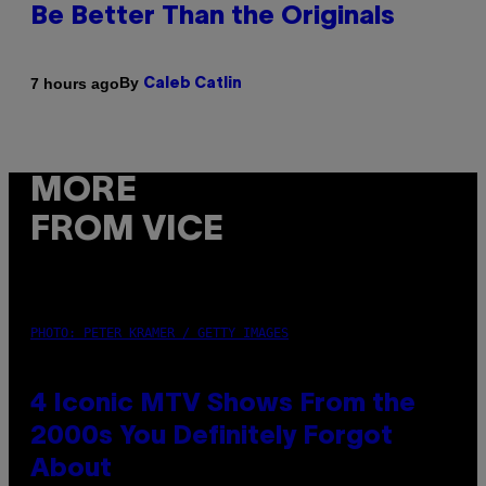
Be Better Than the Originals
By
7 hours ago
Caleb Catlin
MORE
FROM VICE
PHOTO: PETER KRAMER / GETTY IMAGES
4 Iconic MTV Shows From the
2000s You Definitely Forgot
About