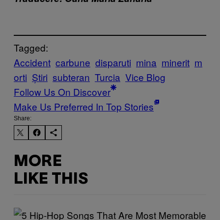
Tagged:
Accident
carbune
disparuti
mina
minerit
m
orti
Știri
subteran
Turcia
Vice Blog
Follow Us On Discover
Make Us Preferred In Top Stories
Share:
MORE
LIKE THIS