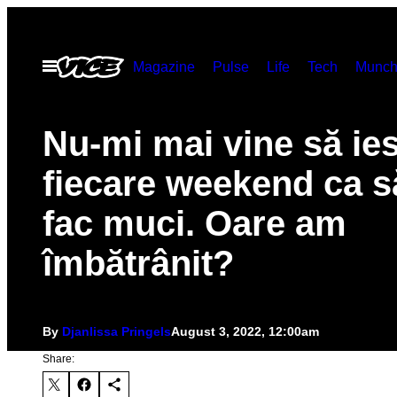
Skip
to
Open
Magazine
Pulse
Life
Tech
Munch
content
Menu
Nu-mi mai vine să ies
fiecare weekend ca 
fac muci. Oare am
îmbătrânit?
By
Djanlissa Pringels
August 3, 2022, 12:00am
Share: