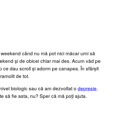
 în weekend când nu mă pot nici măcar urni să
weekend și de obicei chiar mai des. Acum văd pe
p ce dau scroll și adorm pe canapea. În sfârșit
amolit de tot.
nivel biologic sau că am dezvoltat o
depresie
.
te să fie asta, nu? Sper că mă poți ajuta.