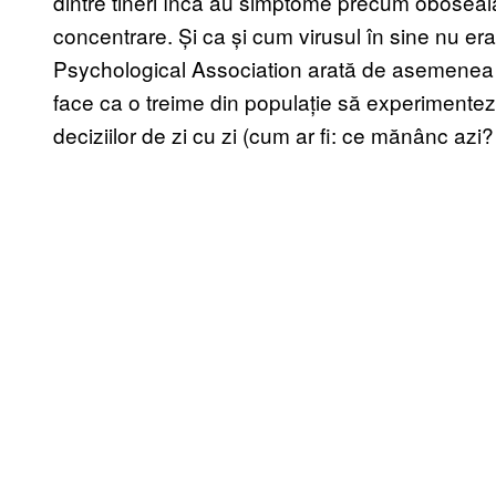
dintre tineri încă au simptome precum oboseală,
concentrare. Și ca și cum virusul în sine nu er
Psychological Association arată de asemenea 
face ca o treime din populație să experimenteze
deciziilor de zi cu zi (cum ar fi: ce mănânc azi