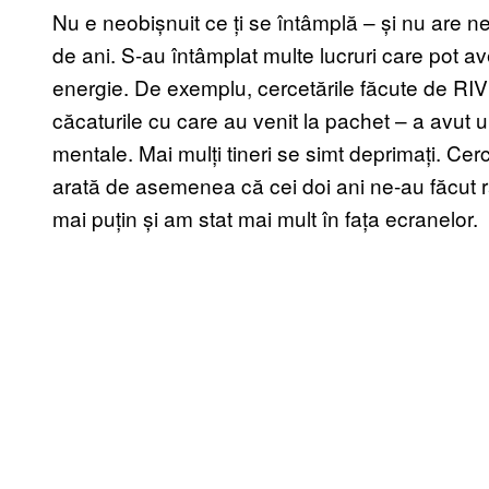
Nu e neobișnuit ce ți se întâmplă – și nu are ne
de ani. S-au întâmplat multe lucruri care pot a
energie. De exemplu, cercetările făcute de RIV
căcaturile cu care au venit la pachet – a avut 
mentale. Mai mulți tineri se simt deprimați. Cer
arată de asemenea că cei doi ani ne-au făcut rău
mai puțin și am stat mai mult în fața ecranelor.