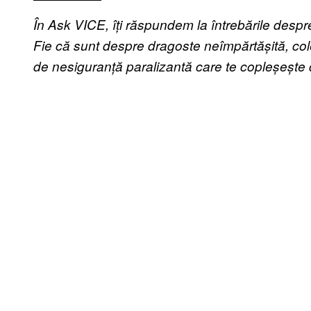
În Ask VICE, îți răspundem la întrebările despre v
Fie că sunt despre dragoste neîmpărtășită, col
de nesiguranță paralizantă care te copleșește