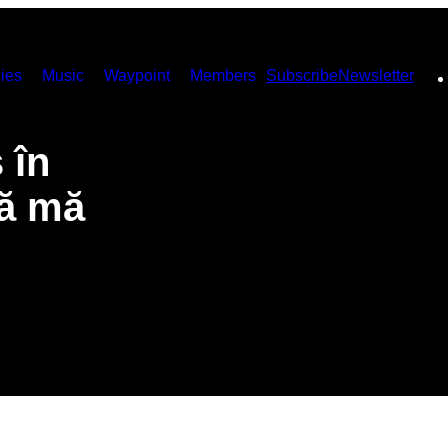
ies
Music
Waypoint
Members
Subscribe
Newsletter
 în
să mă