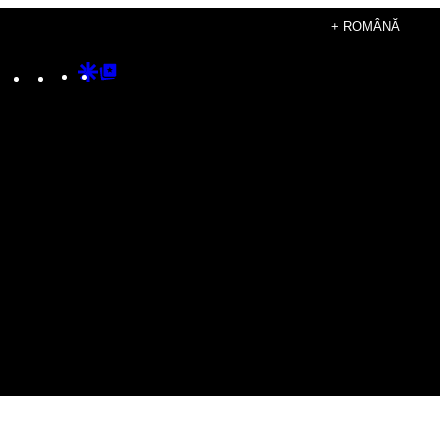
+ ROMÂNĂ
Instagram
TikTok
YouTube
Google
Google
Discover
Top
Posts