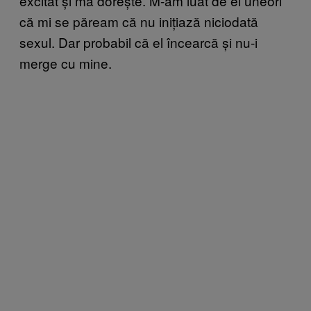
excitat și mă dorește. M-am luat de el uneori
că mi se păream că nu inițiază niciodată
sexul. Dar probabil că el încearcă și nu-i
merge cu mine.