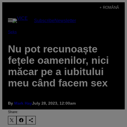
Skip
+ ROMÂNĂ
to
Open
Subscribe
Newsletter
content
Menu
Seks
Nu pot recunoaște
fețele oamenilor, nici
măcar pe a iubitului
meu când facem sex
By
Mark Hay
July 28, 2023, 12:00am
Share: