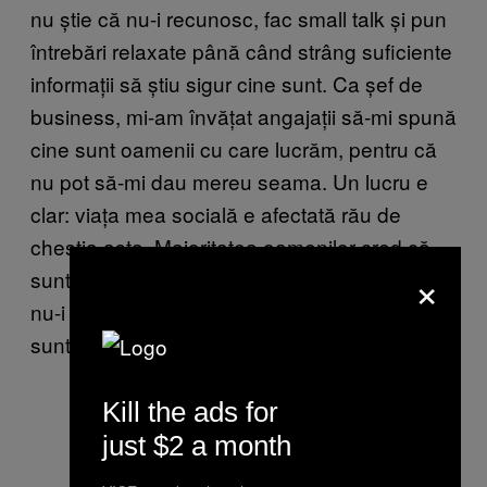
nu știe că nu-i recunosc, fac small talk și pun
întrebări relaxate până când strâng suficiente
informații să știu sigur cine sunt. Ca șef de
business, mi-am învățat angajații să-mi spună
cine sunt oamenii cu care lucrăm, pentru că
nu pot să-mi dau mereu seama. Un lucru e
clar: viața mea socială e afectată rău de
chestia asta. Majoritatea oamenilor cred că
×
sunt idioată sau încrezută, o nesimțită căreia
nu-i pasă de nimeni și de aia nu țin minte cine
sunt.
Kill the ads for
just $2 a month