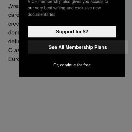
VICE membership also gives you access to
„Vreau să avertizez guvernul să nu ia măsuri
our very best writing and exclusive new
care să afecteze independența justiției și să
documentaries.
creeze impunitate pentru funcționari și
demnitari, precum rejudecarea sentințelor
Support for $2
definitive ale condamnaților pentru corupție.
See All Membership Plans
O astfel de măsură ar face Comisia
Europeană să acționeze imediat”.
Or, continue for free