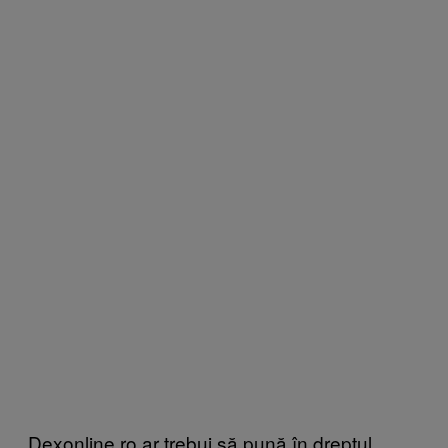
Dexonline.ro ar trebui să pună în dreptul