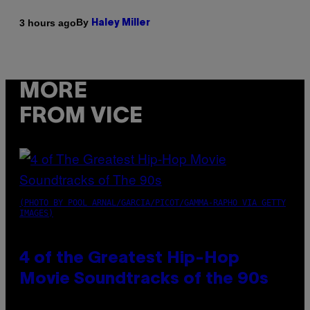
By
3 hours ago
Haley Miller
MORE
FROM VICE
(PHOTO BY POOL ARNAL/GARCIA/PICOT/GAMMA-RAPHO VIA GETTY
IMAGES)
4 of the Greatest Hip-Hop
Movie Soundtracks of the 90s