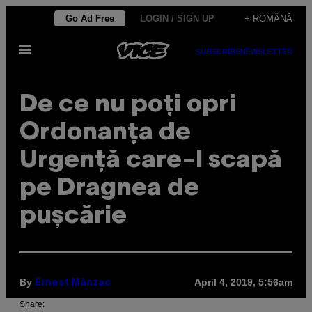
Skip
Go Ad Free
LOGIN / SIGN UP
+ ROMÂNĂ
to
Open
content
SUBSCRIBE
NEWSLETTER
Menu
De ce nu poți opri
Ordonanța de
Urgență care-l scapă
pe Dragnea de
pușcărie
By
April 4, 2019, 5:56am
Ernest Mânzac
Share: