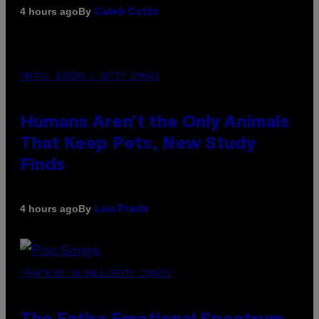
By
4 hours ago
Caleb Catlin
PHOTO: IJDEMA / GETTY IMAGES
Humans Aren’t the Only Animals
That Keep Pets, New Study
Finds
By
4 hours ago
Luis Prada
(PHOTO BY JO HALE/GETTY IMAGES)