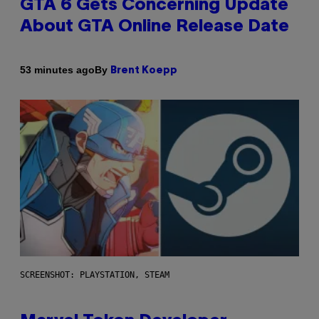
GTA 6 Gets Concerning Update
About GTA Online Release Date
By
53 minutes ago
Brent Koepp
SCREENSHOT: PLAYSTATION, STEAM