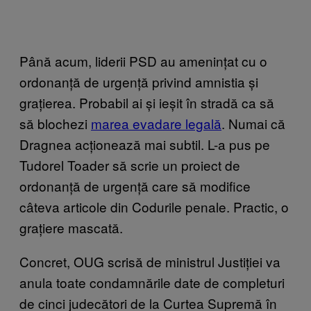
Până acum, liderii PSD au amenințat cu o
ordonanță de urgență privind amnistia și
grațierea. Probabil ai și ieșit în stradă ca să
să blochezi
marea evadare legală
. Numai că
Dragnea acționează mai subtil. L-a pus pe
Tudorel Toader să scrie un proiect de
ordonanță de urgență care să modifice
câteva articole din Codurile penale. Practic, o
grațiere mascată.
Concret, OUG scrisă de ministrul Justiției va
anula toate condamnările date de completuri
de cinci judecători de la Curtea Supremă în