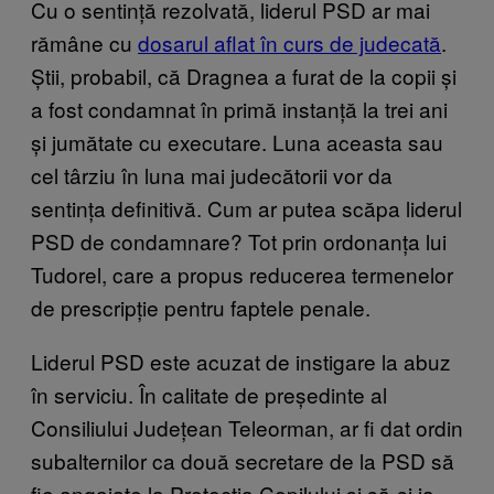
Cu o sentință rezolvată, liderul PSD ar mai
rămâne cu
dosarul aflat în curs de judecată
.
Știi, probabil, că Dragnea a furat de la copii și
a fost condamnat în primă instanță la trei ani
și jumătate cu executare. Luna aceasta sau
cel târziu în luna mai judecătorii vor da
sentința definitivă. Cum ar putea scăpa liderul
PSD de condamnare? Tot prin ordonanța lui
Tudorel, care a propus reducerea termenelor
de prescripție pentru faptele penale.
Liderul PSD este acuzat de instigare la abuz
în serviciu. În calitate de președinte al
Consiliului Județean Teleorman, ar fi dat ordin
subalternilor ca două secretare de la PSD să
fie angajate la Protecția Copilului și să-și ia