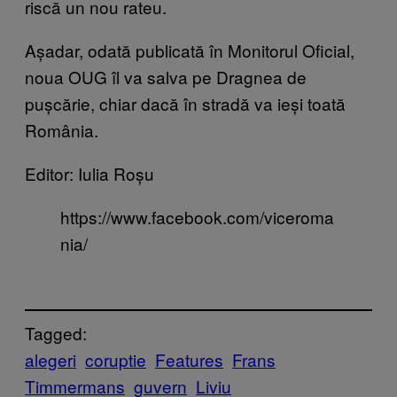
riscă un nou rateu.
Așadar, odată publicată în Monitorul Oficial,
noua OUG îl va salva pe Dragnea de
pușcărie, chiar dacă în stradă va ieși toată
România.
Editor: Iulia Roșu
https://www.facebook.com/viceroma
nia/
Tagged:
alegeri
coruptie
Features
Frans
Timmermans
guvern
Liviu