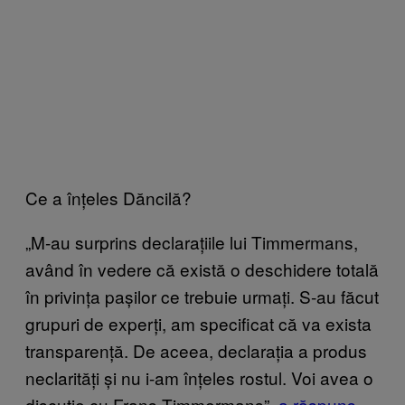
Ce a înțeles Dăncilă?
„M-au surprins declarațiile lui Timmermans,
având în vedere că există o deschidere totală
în privința pașilor ce trebuie urmați. S-au făcut
grupuri de experți, am specificat că va exista
transparență. De aceea, declarația a produs
neclarități și nu i-am înțeles rostul. Voi avea o
discuție cu Frans Timmermans”,
a răspuns