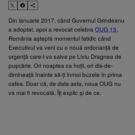
Din ianuarie 2017, când Guvernul Grindeanu
a adoptat, apoi a revocat celebra
OUG 13
,
România așteptă momentul fatidic când
Executivul va veni cu o nouă ordonanță de
urgență care-l va salva pe Liviu Dragnea de
pușcărie. Ori noaptea ca hoții, ori dis-de-
dimineață înainte să-ți înmoi buzele în prima
cafea. Doar că, de data asta, noua OUG nu
va mai fi revocată. Îți explic și de ce.