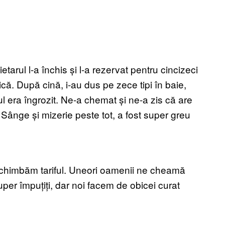
etarul l-a închis și l-a rezervat pentru cincizeci
că. După cină, i-au dus pe zece tipi în baie,
nul era îngrozit. Ne-a chemat și ne-a zis că are
ânge și mizerie peste tot, a fost super greu
schimbăm tariful. Uneori oamenii ne cheamă
uper împuțiți, dar noi facem de obicei curat