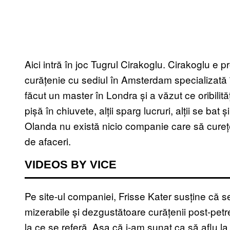
Aici intră în joc Tugrul Cirakoglu. Cirakoglu e 
curățenie cu sediul în Amsterdam specializată 
făcut un master în Londra și a văzut ce oribilită
pișă în chiuvete, alții sparg lucruri, alții se bat
Olanda nu există nicio companie care să curețe
de afaceri.
VIDEOS BY VICE
Pe site-ul companiei, Frisse Kater susține că ser
mizerabile și dezgustătoare curățenii post-petre
la ce se referă. Așa că i-am sunat ca să aflu la c