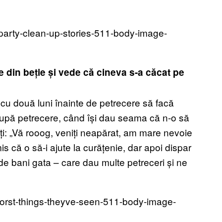
din beție și vede că cineva s-a căcat pe
cu două luni înainte de petrecere să facă
upă petrecere, când își dau seama că n-o să
ți: „Vă rooog, veniți neapărat, am mare nevoie
is că o să-i ajute la curățenie, dar apoi dispar
ri de bani gata – care dau multe petreceri și ne