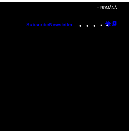
+ ROMÂNĂ
Instagram
TikTok
YouTube
Google
Googl
Subscribe
Newsletter
Discover
Top
Posts