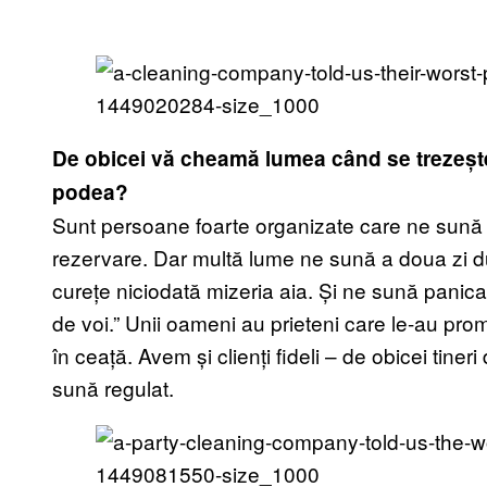
De obicei vă cheamă lumea când se trezește 
podea?
Sunt persoane foarte organizate care ne sună 
rezervare. Dar multă lume ne sună a doua zi d
curețe niciodată mizeria aia. Și ne sună panica
de voi.” Unii oameni au prieteni care le-au prom
în ceață. Avem și clienți fideli – de obicei tine
sună regulat.