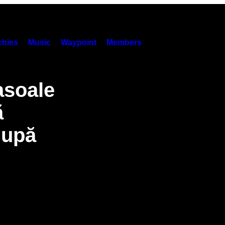
hies
Music
Waypoint
Members
asoale
ă
după