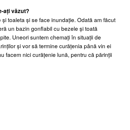
e-ați văzut?
și toaleta și se face inundație. Odată am făcut
 un bazin gonflabil cu bezele și toată
pite. Uneori suntem chemați în situații de
inților și vor să termine curățenia până vin ei
u facem nici curățenie lună, pentru că părinții