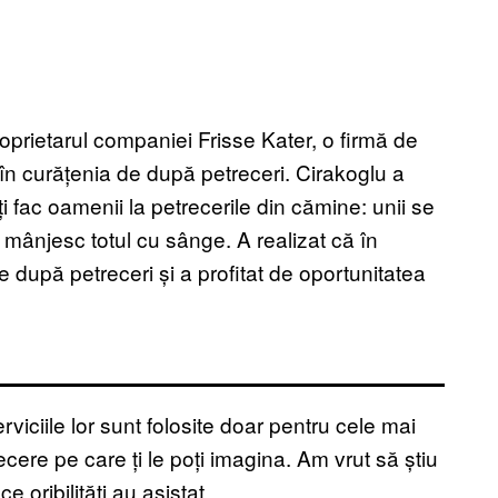
proprietarul companiei Frisse Kater, o firmă de
în curățenia de după petreceri. Cirakoglu a
ți fac oamenii la petrecerile din cămine: unii se
 și mânjesc totul cu sânge. A realizat că în
 după petreceri și a profitat de oportunitatea
viciile lor sunt folosite doar pentru cele mai
cere pe care ți le poți imagina. Am vrut să știu
e oribilități au asistat.