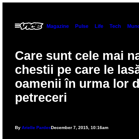
Skip
to
content
Open
Magazine
Pulse
Life
Tech
Munc
Menu
Care sunt cele mai n
chestii pe care le las
oamenii în urma lor 
petreceri
By
Arielle Pardes
December 7, 2015, 10:16am