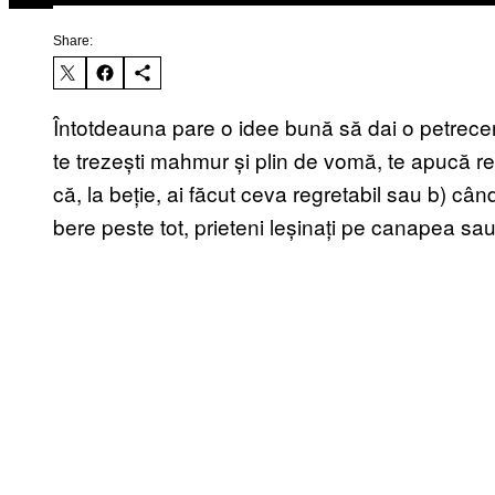
Share:
Întotdeauna pare o idee bună să dai o petrece
te trezești mahmur și plin de vomă, te apucă re
că, la beție, ai făcut ceva regretabil sau b) când
bere peste tot, prieteni leșinați pe canapea s