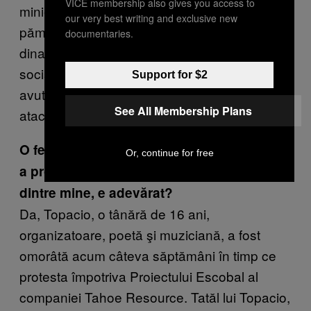
VICE membership also gives you access to
miniere: în multe cazuri nu mai pot cultiva
our very best writing and exclusive new
pământul, nu mai au mijloacele de trai de
documentaries.
dinainte, au rămas cu bolile, cu conflictele
sociale şi cu divizarea comunităţii. În plus, au
Support for $2
avut loc acte de violenţă, mai exact crime,
See All Membership Plans
atacuri, răpiri ai liderilor rezistenţei.
O femeie a fost ucisă de curând pentru că
Or, continue for free
a protestat împotriva construirii uneia
dintre mine, e adevărat?
Da, Topacio, o tânără de 16 ani,
organizatoare, poetă şi muziciană, a fost
omorâtă acum câteva săptămâni în timp ce
protesta împotriva Proiectului Escobal al
companiei Tahoe Resource. Tatăl lui Topacio,