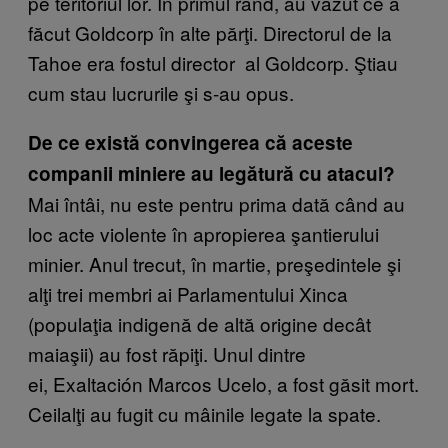
pe teritoriul lor. În primul rând, au văzut ce a
făcut Goldcorp în alte părţi. Directorul de la
Tahoe era fostul director al Goldcorp. Ştiau
cum stau lucrurile şi s-au opus.
De ce există convingerea că aceste
companii miniere au legătură cu atacul?
Mai întâi, nu este pentru prima dată când au
loc acte violente în apropierea şantierului
minier. Anul trecut, în martie, preşedintele şi
alţi trei membri ai Parlamentului Xinca
(populaţia indigenă de altă origine decât
maiaşii) au fost răpiţi. Unul dintre
ei, Exaltación Marcos Ucelo, a fost găsit mort.
Ceilalţi au fugit cu mâinile legate la spate.