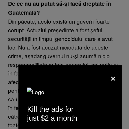
De ce nu au putut să-şi facă dreptate în
Guatemala?
Din păcate, acolo există un guvern foarte
corupt. Actualul preşedinte a fost şeful
securităţii în timpul genocidului care a avut
loc. Nu a fost acuzat niciodată de aceste
crime, aşadar guvernul nu-şi asumă nicio
responsabilitate în faţa poporului, cel puţin nu
×
în faţa comunităţilor indigene care sunt direct
afectate de aceste mine. A fost foarte uşor
pentru companie să mituiască şefii locali şi
să-i cumpere pe cei de care aveau nevoie şi
în felul acesta niciun beneficiu nu a mers
Kill the ads for
către comunităţile locale. Iar ei au rămas cu
just $2 a month
toate ravagiile provocate de proiectele