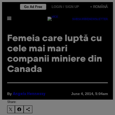
Skip
Go Ad Free
LOGIN / SIGN UP
+ ROMÂNĂ
to
Open
content
SUBSCRIBE
NEWSLETTER
Menu
Femeia care luptă cu
cele mai mari
companii miniere din
Canada
By
June 4, 2014, 5:04am
Angela Hennessy
Share: