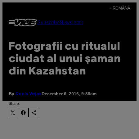
Skip
+ ROMÂNĂ
to
Open
Subscribe
Newsletter
content
Menu
​Fotografii cu ritualul
ciudat al unui șaman
din Kazahstan
By
December 6, 2016, 9:38am
Denis Vejas
Share: