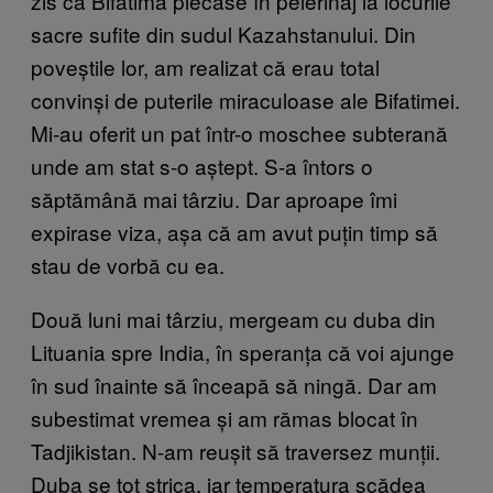
zis că Bifatima plecase în pelerinaj la locurile
sacre sufite din sudul Kazahstanului. Din
poveștile lor, am realizat că erau total
convinși de puterile miraculoase ale Bifatimei.
Mi-au oferit un pat într-o moschee subterană
unde am stat s-o aștept. S-a întors o
săptămână mai târziu. Dar aproape îmi
expirase viza, așa că am avut puțin timp să
stau de vorbă cu ea.
Două luni mai târziu, mergeam cu duba din
Lituania spre India, în speranța că voi ajunge
în sud înainte să înceapă să ningă. Dar am
subestimat vremea și am rămas blocat în
Tadjikistan. N-am reușit să traversez munții.
Duba se tot strica, iar temperatura scădea