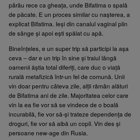
pârâu rece ca gheața, unde Bifatima o spală
de păcate. E un proces similar cu nașterea, a
explicat Bifatima. Ieși din canalul vaginal plin
de sânge și apoi ești spălat cu apă.
Bineînțeles, e un super trip să participi la așa
ceva – dar e un trip în sine și traiul lângă
oamenii ăștia total diferiți, care duc o viață
rurală metafizică într-un fel de comună. Unii
vin doar pentru câteva zile, alții rămân alături
de Bifatima ani de zile. Majoritatea celor care
vin la ea fie vor să se vindece de o boală
incurabilă, fie vor să-și trateze dependența de
droguri, fie vor să aibă un copil. Vin des și
persoane new-age din Rusia.