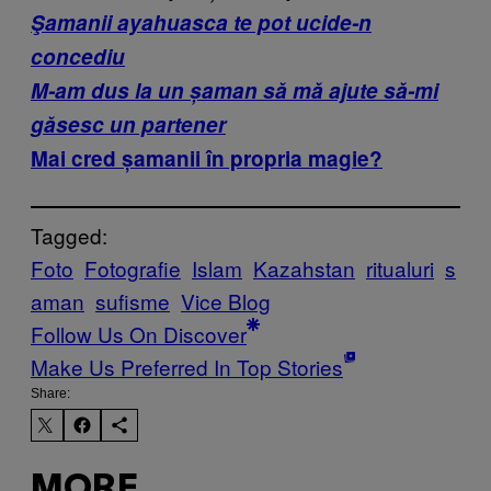
Şamanii ayahuasca te pot ucide-n
concediu
M-am dus la un șaman să mă ajute să-mi
găsesc un partener
Mai cred șamanii în propria magie?
Tagged:
Foto
Fotografie
Islam
Kazahstan
ritualuri
s
aman
sufisme
Vice Blog
Follow Us On Discover
Make Us Preferred In Top Stories
Share:
MORE