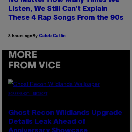
No Matter How Many Times We
Listen, We Still Can’t Explain
These 4 Rap Songs From the 90s
By
8 hours ago
Caleb Catlin
MORE
FROM VICE
SCREENSHOT: UBISOFT
Ghost Recon Wildlands Upgrade
Details Leak Ahead of
Anniversary Showcase