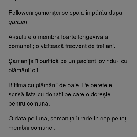
Followerii șamaniței se spală în pârâu după
.
qurban
Aksulu e o membră foarte longevivă a
comunei
;
o vizitează frecvent de trei ani.
Șamanița îl purifică pe un pacient lovindu-l cu
plămânii oii.
Biftima cu plămânii de oaie. Pe perete e
scrisă lista cu donații pe care o dorește
pentru comună.
O dată pe lună, șamanița îi rade în cap pe toți
membrii comunei.