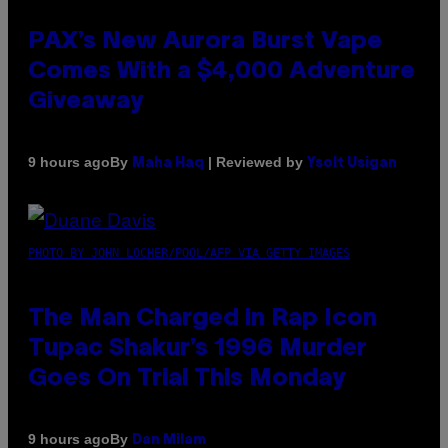
PAX’s New Aurora Burst Vape
Comes With a $4,000 Adventure
Giveaway
By
| Reviewed by
9 hours ago
Maha Haq
Ysolt Usigan
PHOTO BY JOHN LOCHER/POOL/AFP VIA GETTY IMAGES
The Man Charged in Rap Icon
Tupac Shakur’s 1996 Murder
Goes On Trial This Monday
By
9 hours ago
Dan Milam