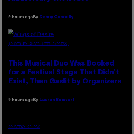
By
9 hours ago
Denny Connolly
(PHOTO BY AMBER LITTLE/PRESS)
This Musical Duo Was Booked
for a Festival Stage That Didn’t
Exist, Then Gaslit by Organizers
By
9 hours ago
Lauren Boisvert
COURTESY OF PAX