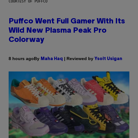
COURTESY OF PUFFCO
Puffco Went Full Gamer With Its
Wild New Plasma Peak Pro
Colorway
By
| Reviewed by
8 hours ago
Maha Haq
Ysolt Usigan