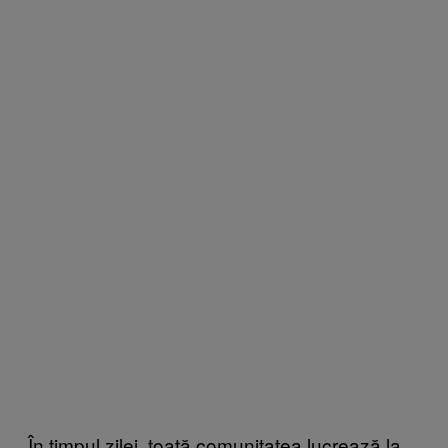
În timpul zilei, toată comunitatea lucrează la