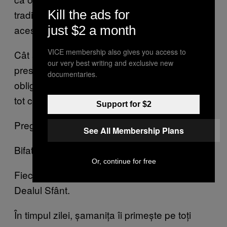
Kill the ads for
tradițională din Kazahstan, dar prin părțile
acestea e tratată cu mare respect.
just $2 a month
VICE membership also gives you access to
Cât am stat cu Bifatima, m-am simțit pierdut în
our very best writing and exclusive new
presupusele ei miracole. Am fost aproape
documentaries.
obligat să-mi închid mintea ca să pot înțelege
tot ce se petrecea în jurul meu.
Support for $2
Pregătirea unui cap de oaie pentru gătit.
See All Membership Plans
Bifatima Dualetova
Or, continue for free
Fiecare dimineață începe cu meditația pe
Dealul Sfânt.
În timpul zilei, șamanița îi primește pe toți