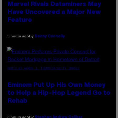
Marvel Rivals Dataminers May
Have Uncovered a Major New
Feature
By
3 hours ago
Denny Connolly
PHOTO BY AARON J. THORNTON/GETTY IMAGES
Eminem Put Up His Own Money
to Help a Hip-Hop Legend Go to
Rehab
By
3 hours ago
Stephen Andrew Galiher