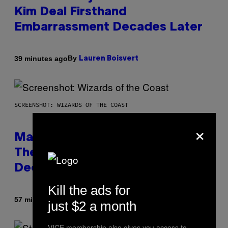
Kim Deal Firsthand
Embarrassment Decades Later
By
39 minutes ago
Lauren Boisvert
SCREENSHOT: WIZARDS OF THE COAST
×
Magic: The Gathering Confirms
Themes for 5 New Star Trek
Decks
Kill the ads for
By
57 minutes ago
Denny Connolly
just $2 a month
VICE membership also gives you access to