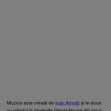
Muzica este creată de
Ivan Arnold
și te duce
cu gândul la nivelurile Ghost House din jocul