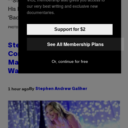
our very best writing and exclusive new
documentaries.
PHOTO BY JAMIE MCCARTHY/GETTY IMAGES
Support for $2
See All Membership Plans
Steve Lacy Responds to
Controversy of Spoiling ‘Spider-
Or, continue for free
Man’ Twist: ‘No One Told Me It
Was a Secret’
By
1 hour ago
Stephen Andrew Galiher