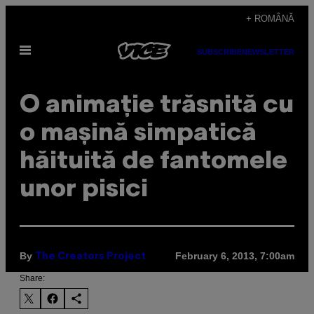
Skip
+ ROMÂNĂ
to
Open
content
SUBSCRIBE
NEWSLETTER
Menu
O animație trăsnită cu
o mașină simpatică
hăituită de fantomele
unor pisici
By
February 6, 2013, 7:00am
The Creators Project
Share: