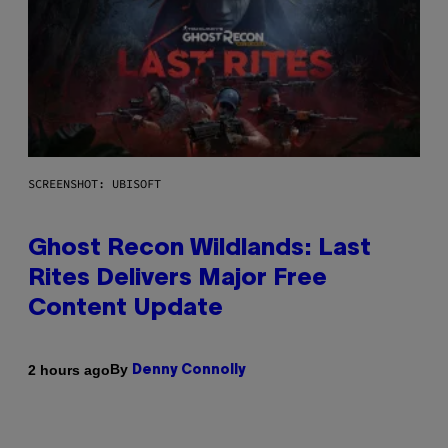
SCREENSHOT: UBISOFT
Ghost Recon Wildlands: Last
Rites Delivers Major Free
Content Update
By
2 hours ago
Denny Connolly