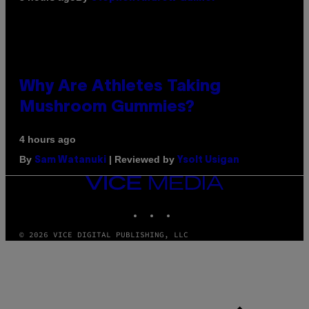
Why Are Athletes Taking
Mushroom Gummies?
4 hours ago
By
| Reviewed by
Sam Watanuki
Ysolt Usigan
VICE
MEDIA
INSTAGRAM
TIKTOK
YOUTUBE
© 2026 VICE DIGITAL PUBLISHING, LLC