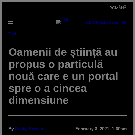
Skip
+ ROMÂNĂ
to
Open
content
SUBSCRIBE
NEWSLETTER
Menu
Tech
Oamenii de știință au
propus o particulă
nouă care e un portal
spre o a cincea
dimensiune
By
Becky Ferreira
February 8, 2021, 1:00am