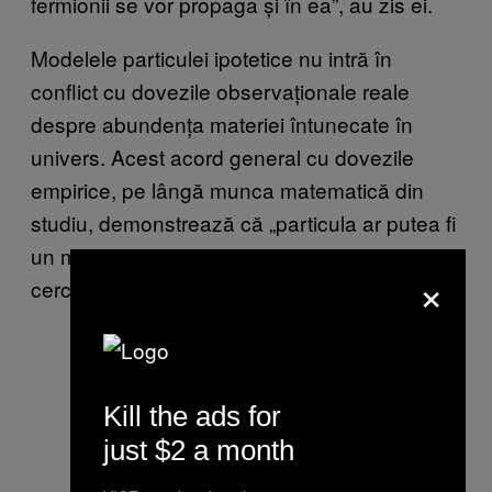
fermionii se vor propaga și în ea”, au zis ei.
Modelele particulei ipotetice nu intră în
conflict cu dovezile observaționale reale
despre abundența materiei întunecate în
univers. Acest acord general cu dovezile
empirice, pe lângă munca matematică din
studiu, demonstrează că „particula ar putea fi
un mesager către sectorul întunecat”, au zis
×
cercetătorii.
Kill the ads for
just $2 a month