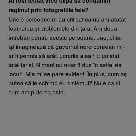
Ai fost tentat vreo clipă să condamni
regimul prin fotografiile tale?
Unele persoane m-au criticat că nu am arătat
foametea și problemele din țară. Am două
întrebări pentru aceste persoane: unu, chiar
își imaginează că guvernul nord-coreean mi-
ar fi permis să arăt lucrurile alea? E un stat
totalitarist. Nimeni nu m-ar fi dus în astfel de
locuri. Mie mi se pare evident. În plus, cum aș
putea să le schimb eu sistemul? Nu e ca și
cum am puterea asta.