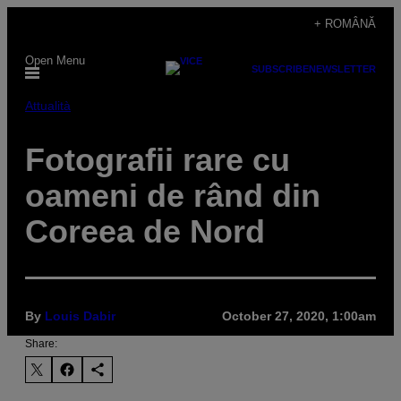
Skip
+ ROMÂNĂ
to
Open Menu
content
SUBSCRIBE
NEWSLETTER
Attualità
Fotografii rare cu
oameni de rând din
Coreea de Nord
By
Louis Dabir
October 27, 2020, 1:00am
Share: