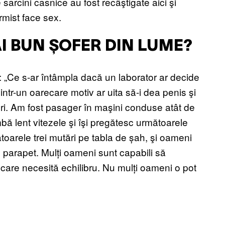
 sarcini casnice au fost recâştigate aici şi
rmist face sex.
AI BUN ȘOFER DIN LUME?
: „Ce s-ar întâmpla dacă un laborator ar decide
ntr-un oarecare motiv ar uita să-i dea penis şi
 ori. Am fost pasager în maşini conduse atât de
himbă lent vitezele şi îşi pregătesc următoarele
oarele trei mutări pe tabla de șah, şi oameni
n parapet. Mulți oameni sunt capabili să
care necesită echilibru. Nu mulți oameni o pot