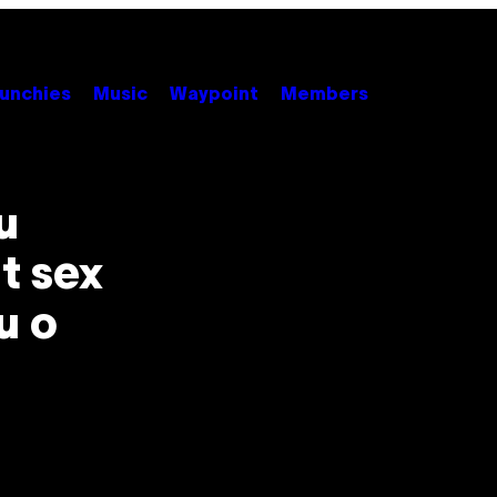
unchies
Music
Waypoint
Members
u
t sex
u o