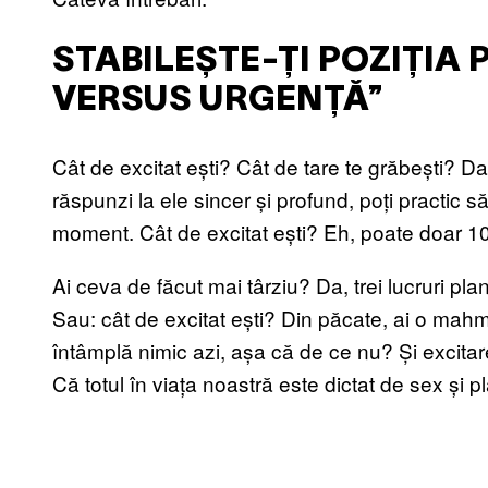
STABILEȘTE-ȚI POZIȚIA 
VERSUS URGENȚĂ”
Cât de excitat ești? Cât de tare te grăbești? Dac
răspunzi la ele sincer și profund, poți practic să 
moment. Cât de excitat ești? Eh, poate doar 1
Ai ceva de făcut mai târziu? Da, trei lucruri pla
Sau: cât de excitat ești? Din păcate, ai o mah
întâmplă nimic azi, așa că de ce nu? Și excita
Că totul în viața noastră este dictat de sex și p