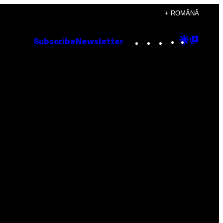
+ ROMÂNĂ
Instagram
TikTok
YouTube
Google
Goog
Subscribe
Newsletter
Discove
Top
Posts