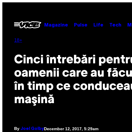
Skip
to
content
Open
Magazine
Pulse
Life
Tech
M
Menu
18+
Cinci întrebări pentr
oamenii care au făcu
în timp ce conducea
maşină
By
December 12, 2017, 5:29am
Joel Golby