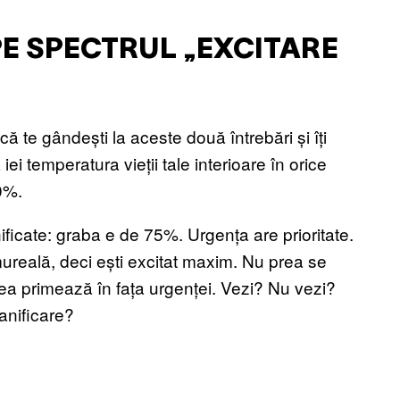
PE SPECTRUL „EXCITARE
ă te gândești la aceste două întrebări și îți
iei temperatura vieții tale interioare în orice
0%.
nificate: graba e de 75%. Urgența are prioritate.
mureală, deci ești excitat maxim. Nu prea se
rea primează în fața urgenței. Vezi? Nu vezi?
lanificare?