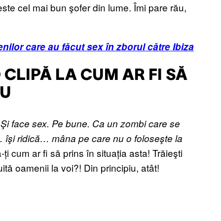
 este cel mai bun şofer din lume. Îmi pare rău,
nilor care au făcut sex în zborul către Ibiza
CLIPĂ LA CUM AR FI SĂ
IU
 Şi face sex. Pe bune. Ca un zombi care se
l… îşi ridică… mâna pe care nu o foloseşte la
i cum ar fi să prins în situația asta! Trăieşti
ă oamenii la voi?! Din principiu, atât!