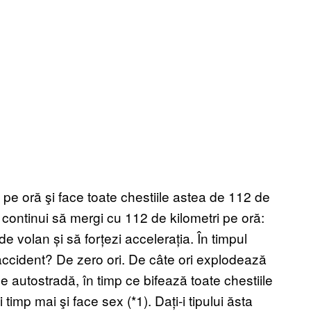
 pe oră şi face toate chestiile astea de 112 de
ă continui să mergi cu 112 de kilometri pe oră:
de volan și să forțezi accelerația. În timpul
e accident? De zero ori. De câte ori explodează
 autostradă, în timp ce bifează toate chestiile
timp mai şi face sex (*1). Dați-i tipului ăsta