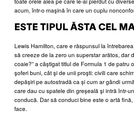
toate orele alea pe care le-ai pierdut cu diverse
acum, într-o maşină în care un cuplu nonconfo
ESTE TIPUL ĂSTA CEL M
Lewis Hamilton, care e răspunsul la întrebarea
să creeze de la zero un superstar arătos, dar di
coaie?” a câștigat titlul de Formula 1 de patru
şoferi buni, cât şi de unii proşti: civili care sc
depășiri pe autostradă ca și cum ar gândi următ
care dau cu spatele din greșeală şi intră într-u
conducă. Dar să conduci bine este o artă fină, 
face.