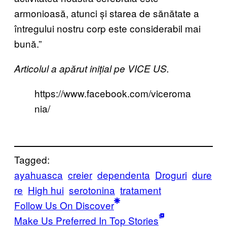
armonioasă, atunci și starea de sănătate a
întregului nostru corp este considerabil mai
bună.”
Articolul a apărut inițial pe VICE US.
https://www.facebook.com/viceroma
nia/
Tagged:
ayahuasca
creier
dependenta
Droguri
dure
re
High hui
serotonina
tratament
Follow Us On Discover
Make Us Preferred In Top Stories