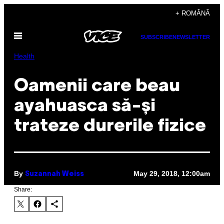
Skip
+ ROMÂNĂ
to
Open
content
SUBSCRIBE
NEWSLETTER
Menu
Health
Oamenii care beau
ayahuasca să-și
trateze durerile fizice
By
May 29, 2018, 12:00am
Suzannah Weiss
Share: