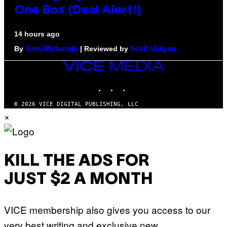
One Box (Deal Alert!)
14 hours ago
By
| Reviewed by
Sam Watanuki
Ysolt Usigan
VICE
MEDIA
INSTAGRAM
TIKTOK
YOUTUBE
© 2026 VICE DIGITAL PUBLISHING, LLC
×
KILL THE ADS FOR
JUST $2 A MONTH
VICE membership also gives you access to our
very best writing and exclusive new