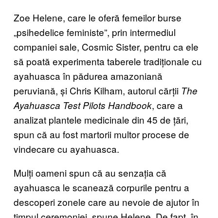
Zoe Helene, care le oferă femeilor burse
„psihedelice feministe”, prin intermediul
companiei sale, Cosmic Sister, pentru ca ele
să poată experimenta taberele tradiționale cu
ayahuasca în pădurea amazoniană
peruviană, și Chris Kilham, autorul cărții
The
, care a
Ayahuasca Test Pilots Handbook
analizat plantele medicinale din 45 de țări,
spun că au fost martorii multor procese de
vindecare cu ayahuasca.
Mulți oameni spun că au senzația că
ayahuasca le scanează corpurile pentru a
descoperi zonele care au nevoie de ajutor în
timpul ceremoniei, spune Helene. De fapt, în