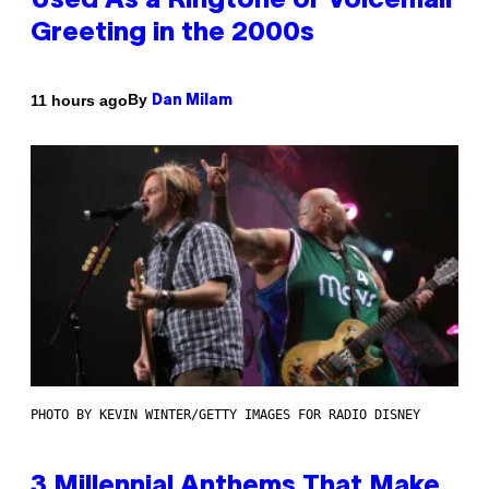
Used As a Ringtone or Voicemail
Greeting in the 2000s
By
11 hours ago
Dan Milam
PHOTO BY KEVIN WINTER/GETTY IMAGES FOR RADIO DISNEY
3 Millennial Anthems That Make