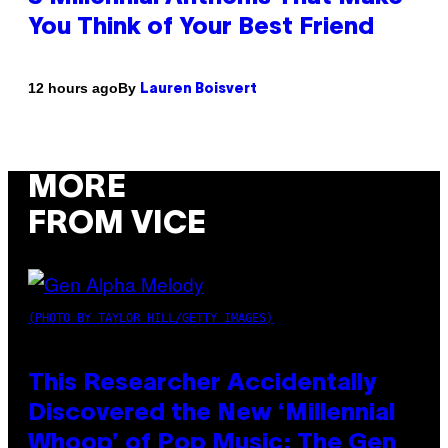
You Think of Your Best Friend
By
12 hours ago
Lauren Boisvert
MORE
FROM VICE
(PHOTO BY TAYLOR HILL/GETTY IMAGES)
This Researcher Accidentally
Discovered the New ‘Millennial
Whoop’ of Pop Music: The Gen