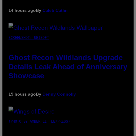
14 hours ago
By
Caleb Catlin
SCREENSHOT: UBISOFT
Ghost Recon Wildlands Upgrade
Details Leak Ahead of Anniversary
Showcase
15 hours ago
By
Denny Connolly
(PHOTO BY AMBER LITTLE/PRESS)