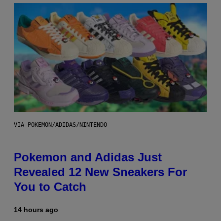
VIA POKEMON/ADIDAS/NINTENDO
Pokemon and Adidas Just
Revealed 12 New Sneakers For
You to Catch
14 hours ago