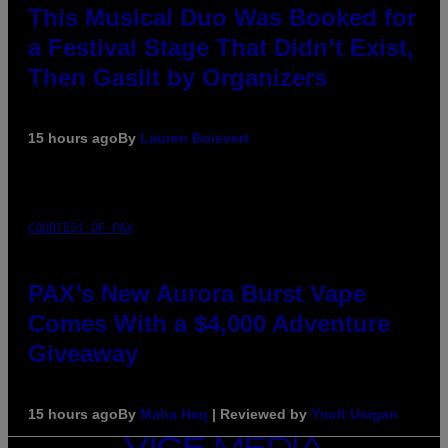
This Musical Duo Was Booked for
a Festival Stage That Didn’t Exist,
Then Gaslit by Organizers
15 hours ago
By
Lauren Boisvert
COURTESY OF PAX
PAX’s New Aurora Burst Vape
Comes With a $4,000 Adventure
Giveaway
15 hours ago
By
Maha Haq
| Reviewed by
Ysolt Usigan
VICE