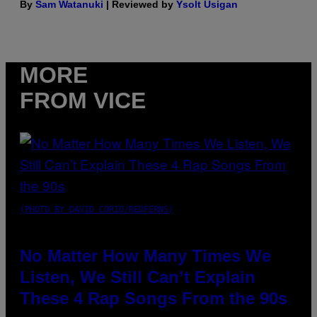
By
Sam Watanuki
| Reviewed by
Ysolt Usigan
MORE
FROM VICE
(PHOTO BY DAVID CORIO/REDFERNS)
No Matter How Many Times We
Listen, We Still Can’t Explain
These 4 Rap Songs From the 90s