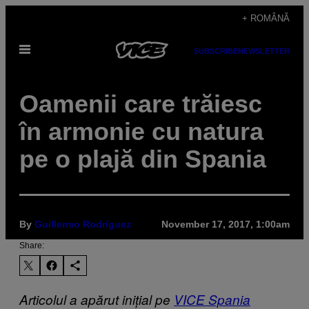
Skip
+ ROMÂNĂ
to
Open
content
SUBSCRIBE
NEWSLETTER
Menu
Oamenii care trăiesc
în armonie cu natura
pe o plajă din Spania
By
Guillermo Rodríguez
November 17, 2017, 1:00am
Share:
Articolul a apărut inițial pe
VICE Spania