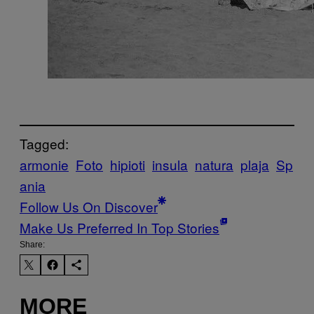
Tagged:
armonie
Foto
hipioti
insula
natura
plaja
Sp
ania
Follow Us On Discover
Make Us Preferred In Top Stories
Share:
MORE