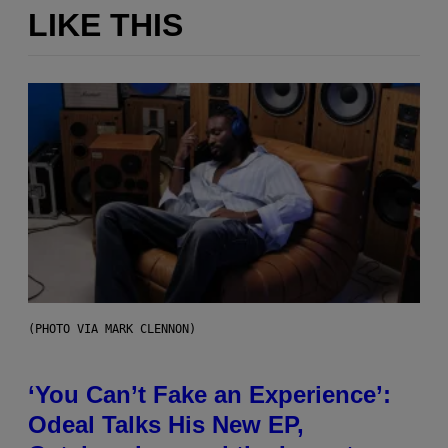
LIKE THIS
(PHOTO VIA MARK CLENNON)
‘You Can’t Fake an Experience’:
Odeal Talks His New EP,