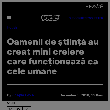
Skip
+ ROMÂNĂ
to
Open
content
SUBSCRIBE
NEWSLETTER
Menu
Health
Oamenii de știință au
creat mini creiere
care funcționează ca
cele umane
By
December 5, 2018, 1:00am
Shayla Love
Share: