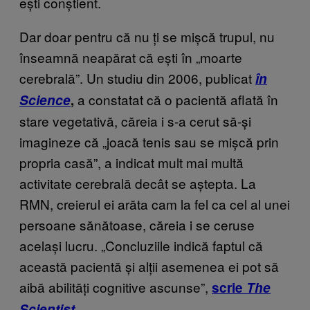
ești conștient.
Dar doar pentru că nu ți se mișcă trupul, nu
înseamnă neapărat că ești în „moarte
cerebrală”. Un studiu din 2006, publicat
în
a constatat că o pacientă aflată în
Science
,
stare vegetativă, căreia i s-a cerut să-și
imagineze că „joacă tenis sau se mișcă prin
propria casă”, a indicat mult mai multă
activitate cerebrală decât se aștepta. La
RMN, creierul ei arăta cam la fel ca cel al unei
persoane sănătoase, căreia i se ceruse
același lucru. „Concluziile indică faptul că
această pacientă și alții asemenea ei pot să
aibă abilități cognitive ascunse”,
scrie
The
Scientist.