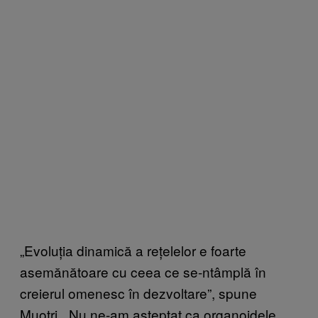
„Evoluția dinamică a rețelelor e foarte
asemănătoare cu ceea ce se-ntâmplă în
creierul omenesc în dezvoltare”, spune
Muotri. „Nu ne-am așteptat ca organoidele