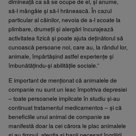
dimineață ca să se ocupe de el, și anume,
să-l mângâie și să-l hrănească. În cazul
particular al câinilor, nevoia de a-l scoate la
plimbare, drumeții și alergări încurajează
activitatea fizică și poate ajuta deținătorul să
cunoască persoane noi, care au, la rândul lor,
animale, împărtășind astfel experiențe și
îmbunătățindu-și abilitățile sociale.”
E important de menționat că animalele de
companie nu sunt un leac împotriva depresiei
– toate persoanele implicate în studiu și-au
continuat tratamentul medicamentos – și că
beneficiile unui animal de companie se
manifestă doar la cei cărora le plac animalele
și au timpul, atenția și banii necesari îngrijirii