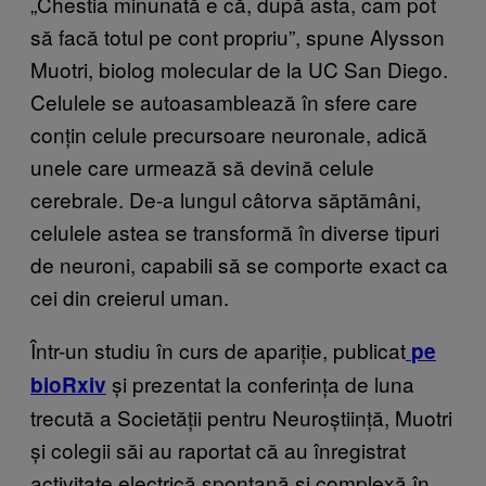
„Chestia minunată e că, după asta, cam pot
să facă totul pe cont propriu”, spune Alysson
Muotri, biolog molecular de la UC San Diego.
Celulele se autoasamblează în sfere care
conțin celule precursoare neuronale, adică
unele care urmează să devină celule
cerebrale. De-a lungul câtorva săptămâni,
celulele astea se transformă în diverse tipuri
de neuroni, capabili să se comporte exact ca
cei din creierul uman.
Într-un studiu în curs de apariție, publicat
pe
și prezentat la conferința de luna
bioRxiv
trecută a Societății pentru Neuroștiință, Muotri
și colegii săi au raportat că au înregistrat
activitate electrică spontană și complexă în