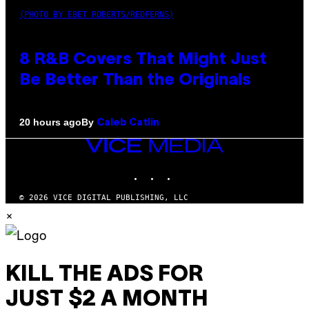
(PHOTO BY EBET ROBERTS/REDFERNS)
8 R&B Covers That Might Just
Be Better Than the Originals
By
20 hours ago
Caleb Catlin
VICE
MEDIA
INSTAGRAM
TIKTOK
YOUTUBE
© 2026 VICE DIGITAL PUBLISHING, LLC
×
KILL THE ADS FOR
JUST $2 A MONTH