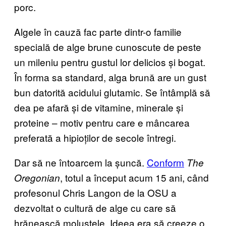
porc.
Algele în cauză fac parte dintr-o familie
specială de alge brune cunoscute de peste
un mileniu pentru gustul lor delicios și bogat.
În forma sa standard, alga brună are un gust
bun datorită acidului glutamic. Se întâmplă să
dea pe afară și de vitamine, minerale și
proteine – motiv pentru care e mâncarea
preferată a hipioților de secole întregi.
Dar să ne întoarcem la șuncă.
Conform
The
, totul a început acum 15 ani, când
Oregonian
profesonul Chris Langon de la OSU a
dezvoltat o cultură de alge cu care să
hrănească moluștele. Ideea era să creeze o