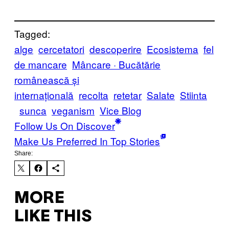
Tagged:
alge
cercetatori
descoperire
Ecosistema
fel
de mancare
Mâncare · Bucătărie
românească și
internațională
recolta
retetar
Salate
Stiinta
sunca
veganism
Vice Blog
Follow Us On Discover
Make Us Preferred In Top Stories
Share:
MORE
LIKE THIS