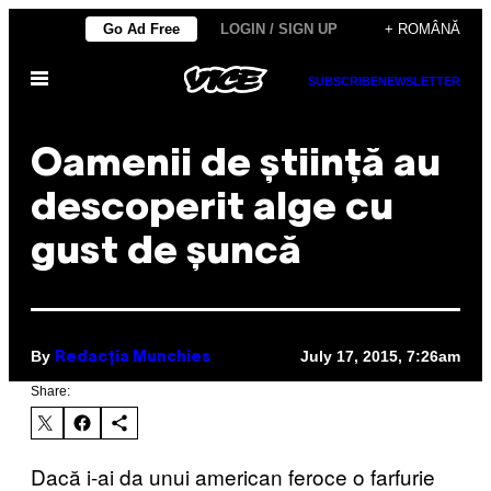
Skip
Go Ad Free
LOGIN / SIGN UP
+ ROMÂNĂ
to
Open
content
SUBSCRIBE
NEWSLETTER
Menu
Oamenii de știință au
descoperit alge cu
gust de șuncă
By
July 17, 2015, 7:26am
Redacția Munchies
Share:
Dacă i-ai da unui american feroce o farfurie