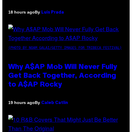
By
18 hours ago
Luis Prada
(PHOTO BY NOAM GALAI/GETTY IMAGES FOR TRIBECA FESTIVAL)
Why A$AP Mob Will Never Fully
Get Back Together, According
to A$AP Rocky
By
19 hours ago
Caleb Catlin