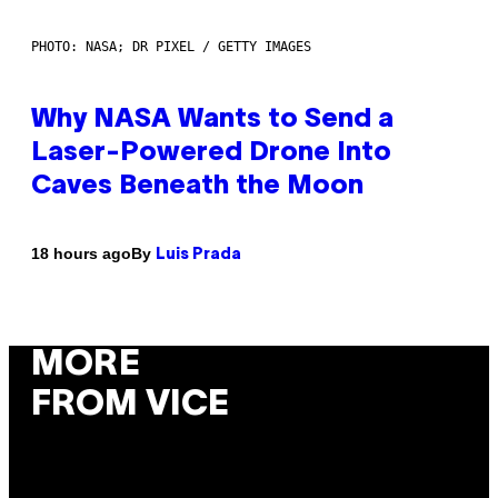
PHOTO: NASA; DR PIXEL / GETTY IMAGES
Why NASA Wants to Send a
Laser-Powered Drone Into
Caves Beneath the Moon
By
18 hours ago
Luis Prada
MORE
FROM VICE