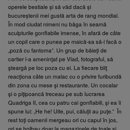
operele bestiale și să văd dacă și
bucureștenii mei gustă arta de rang mondial.
În mod ciudat nimeni nu băga în seamă
sculpturile gonflabile imense, în afară de câte
un copil care o punea pe maică-sa să-i facă o
„poză cu fantoma”. Un grup de băieţi de
cartier l-a ameninţat pe Vlad, fotograful, să
şteargă pe loc poza cu ei. La fiecare bliţ
reacţiona câte un malac cu o privire furibundă
din zona cu mese şi restaurante. Un cocalar
şi o piţipoancă treceau pe sub lucrarea
Quadriga II, cea cu patru cai gonflabili, şi ea îi
spune lui: „He he! Uite, pui, căluţii au puţe.” În
rest toţi oamenii mergeau ori cu capul în jos,
ori se holbau doar la magazinele de ţoale şi