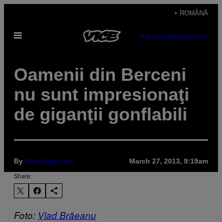
Skip
+ ROMÂNĂ
to
Open
content
SUBSCRIBE
NEWSLETTER
Menu
Oamenii din Berceni
nu sunt impresionaţi
de giganţii gonflabili
By
Mihai Popescu
March 27, 2013, 9:19am
Share:
Foto:
Vlad Brăeanu