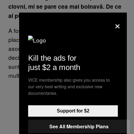
clovni, mi se pare cea mai bolnavă. De ce
ai pus-o deasupra cinemaului?
×
A fost o decizie luată la faţa locului, dar îmi
place cum s-au potrivit. În New York lumea îi
asocia cu duşmanul lui Batman, The Joker,
deci au aşa un iz de film. De asemene,a ele
Kill the ads for
sunt făcute din panouri publicitare reciclate şi
just $2 a month
multe dintre ele erau pentru filme.
VICE membership also gives you access to
our very best writing and exclusive new
documentaries.
Support for $2
See All Membership Plans