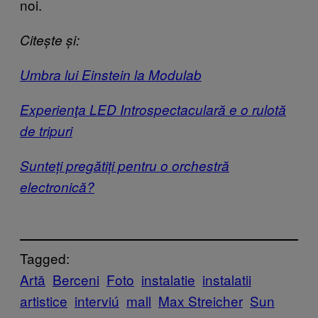
noi.
Citește și:
Umbra lui Einstein la Modulab
Experienţa LED Introspectaculară e o rulotă
de tripuri
Sunteți pregătiți pentru o orchestră
electronică?
Tagged:
Artă
Berceni
Foto
instalatie
instalatii
artistice
interviú
mall
Max Streicher
Sun