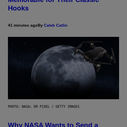
Hooks
41 minutes ago
By
Caleb Catlin
PHOTO: NASA; DR PIXEL / GETTY IMAGES
Why NASA Wants to Send a