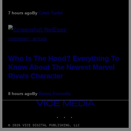
7 hours ago
By
Caleb Catlin
SCREENSHOT: NETEASE
Who Is The Hood? Everything To
Know About The Newest Marvel
Rivals Character
8 hours ago
By
Denny Connolly
VICE
MEDIA
INSTAGRAM
TIKTOK
YOUTUBE
© 2026 VICE DIGITAL PUBLISHING, LLC