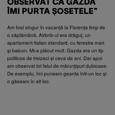
OBSERVAT CĂ GAZDA
ÎMI PURTA ȘOSETELE”
Am fost singur în vacanță la Florența timp de
o săptămână. Airbnb-ul era drăguț, un
apartament italian standard, cu ferestre mari
și balcon. Mi-a plăcut mult. Gazda era un tip
politicos de treizeci și ceva de ani. Dar apoi
am observat tot felul de mărunțișuri dubioase.
De exemplu, îmi puneam geanta într-un loc și
o găseam în alt loc.