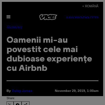
Skip
+ ROMÂNĂ
to
Open
content
SUBSCRIBE
NEWSLETTER
Menu
Menschen
Oamenii mi-au
povestit cele mai
dubioase experiențe
cu Airbnb
By
November 29, 2019, 1:00am
Daisy Jones
Share: