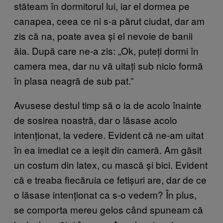
stăteam în dormitorul lui, iar el dormea pe
canapea, ceea ce ni s-a părut ciudat, dar am
zis că na, poate avea și el nevoie de banii
ăia. După care ne-a zis: „Ok, puteți dormi în
camera mea, dar nu vă uitați sub nicio formă
în plasa neagră de sub pat.”
Avusese destul timp să o ia de acolo înainte
de sosirea noastră, dar o lăsase acolo
intenționat, la vedere. Evident că ne-am uitat
în ea imediat ce a ieșit din cameră. Am găsit
un costum din latex, cu mască și bici. Evident
că e treaba fiecăruia ce fetișuri are, dar de ce
o lăsase intenționat ca s-o vedem? În plus,
se comporta mereu gelos când spuneam că