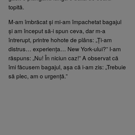
topită.
M-am îmbrăcat și mi-am împachetat bagajul
și am început să-i spun ceva, dar m-a
întrerupt, printre hohote de plâns: „Ți-am
distrus… experiența… New York-ului?” I-am
răspuns: „Nu! În niciun caz!” A observat că
îmi făcusem bagajul, așa că i-am zis: „Trebuie
să plec, am o urgență.”