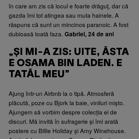
în care am zis că locul e foarte drăguț, dar că
gazda îmi tot atingea sau muta hainele. A
răspuns că sunt un mincinos paranoic. A fost
dubioasă toată faza.
Gabriel, 24 de ani
„ȘI MI-A ZIS: UITE, ĂSTA
E OSAMA BIN LADEN. E
TATĂL MEU”
Ajung într-un Airbnb la o tipă. Atmosferă
plăcută, poze cu Bjork la baie, viniluri mișto.
Ajungem să vorbim despre colecția ei de
discuri. Mă invită în sufragerie și îmi arată
postere cu Billie Holiday și Amy Winehouse.