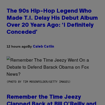
The 90s Hip-Hop Legend Who
Made T.I. Delay His Debut Album
Over 20 Years Ago: ‘I Definitely
Conceded’
By
12 hours ago
Caleb Catlin
(PHOTO BY TIM MOSENFELDER/GETTY IMAGES)
Remember the Time Jeezy
Clapped Back at Bill O’Reilly and