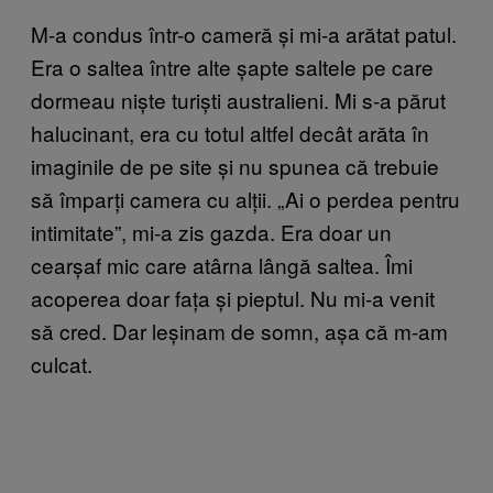
M-a condus într-o cameră și mi-a arătat patul.
Era o saltea între alte șapte saltele pe care
dormeau niște turiști australieni. Mi s-a părut
halucinant, era cu totul altfel decât arăta în
imaginile de pe site și nu spunea că trebuie
să împarți camera cu alții. „Ai o perdea pentru
intimitate”, mi-a zis gazda. Era doar un
cearșaf mic care atârna lângă saltea. Îmi
acoperea doar fața și pieptul. Nu mi-a venit
să cred. Dar leșinam de somn, așa că m-am
culcat.