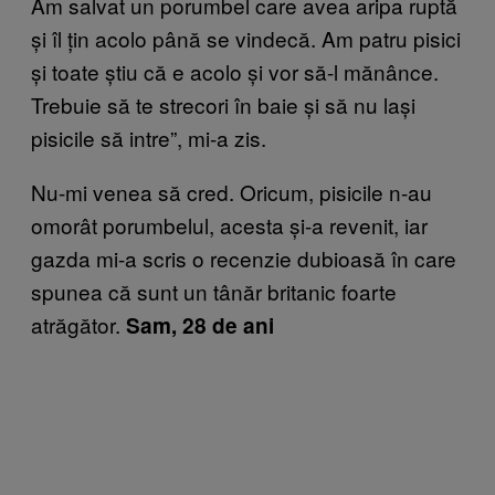
Am salvat un porumbel care avea aripa ruptă
și îl țin acolo până se vindecă. Am patru pisici
și toate știu că e acolo și vor să-l mănânce.
Trebuie să te strecori în baie și să nu lași
pisicile să intre”, mi-a zis.
Nu-mi venea să cred. Oricum, pisicile n-au
omorât porumbelul, acesta și-a revenit, iar
gazda mi-a scris o recenzie dubioasă în care
spunea că sunt un tânăr britanic foarte
atrăgător.
Sam, 28 de ani