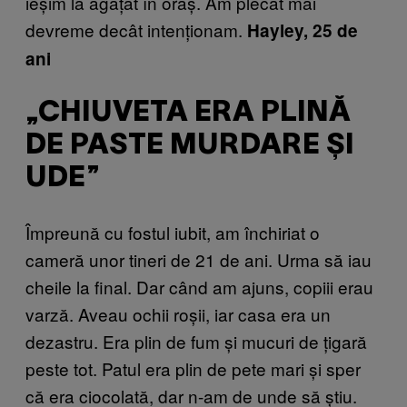
ieșim la agățat în oraș. Am plecat mai
devreme decât intenționam.
Hayley, 25 de
ani
„CHIUVETA ERA PLINĂ
DE PASTE MURDARE ȘI
UDE”
Împreună cu fostul iubit, am închiriat o
cameră unor tineri de 21 de ani. Urma să iau
cheile la final. Dar când am ajuns, copiii erau
varză. Aveau ochii roșii, iar casa era un
dezastru. Era plin de fum și mucuri de țigară
peste tot. Patul era plin de pete mari și sper
că era ciocolată, dar n-am de unde să știu.