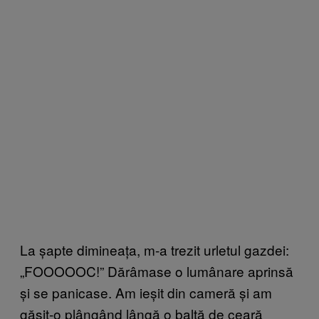
La șapte dimineața, m-a trezit urletul gazdei:
„FOOOOOC!” Dărâmase o lumânare aprinsă
și se panicase. Am ieșit din cameră și am
găsit-o plângând lângă o baltă de ceară