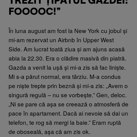
TREZIT ȚIPĂTUL GAZDEI:
FOOOOC!”
În luna august am fost la New York cu jobul și
mi-am rezervat un Airbnb în Upper West
Side. Am lucrat toată ziua și am ajuns acasă
abia la 22.30. Era o clădire masivă din piatră.
Gazda a venit la ușă și mi-a zis să fac liniște.
Mi s-a părut normal, era târziu. M-a condus
pe niște trepte prin beznă și mi-a zis: „Avem o
singură regulă – nu se vorbește.” Gen, deloc.
„Ni se pare că așa se creează o atmosferă de
pace în apartament. Dacă ai nevoie să dai un
telefon, te rog să mergi la baie.” Eram ruptă
de oboseală, așa că am zis ok.