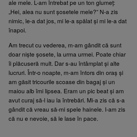
ale mele. L-am întrebat pe un ton glumeț:
„Hei, alea nu sunt șosetele mele?” N-a zis
nimic, le-a dat jos, mi le-a spălat și mi le-a dat
înapoi.
Am trecut cu vederea, m-am gândit că sunt
doar niște șosete, la urma urmei. Poate chiar
îi plăcuseră mult. Dar s-au întâmplat și alte
lucruri. Într-o noapte, m-am întors din oraș și
am găsit tricourile scoase din bagaj și un
maiou alb îmi lipsea. Eram un pic beat și am
avut curaj să-l iau la întrebări. Mi-a zis că s-a
gândit că vreau să-mi spele hainele. I-am zis
că nu e nevoie, să le lase în pace.