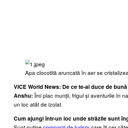
Apa clocotită aruncată în aer se cristaliz
VICE World News: De ce te-ai duce de bună v
Îmi plac munții, frigul și aventurile în
Anshu:
un loc atât de izolat.
Cum ajungi într-un loc unde străzile sunt î
Sunt puține
companii de turism
care îți cer cât