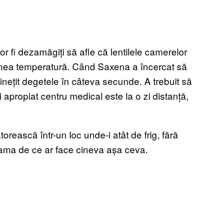
r fi dezamăgiți să afle că lentilele camerelor
enea temperatură. Când Saxena a încercat să
vinețit degetele în câteva secunde. A trebuit să
apropiat centru medical este la o zi distanță,
rească într-un loc unde-i atât de frig, fără
seama de ce ar face cineva așa ceva.