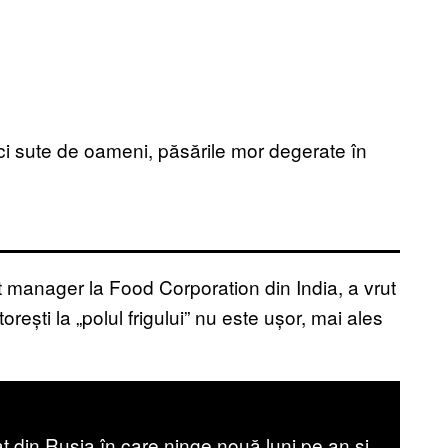
ci sute de oameni, păsările mor degerate în
 manager la Food Corporation din India, a vrut
rești la „polul frigului” nu este ușor, mai ales
at din Rusia în care ninge nouă luni pe an și