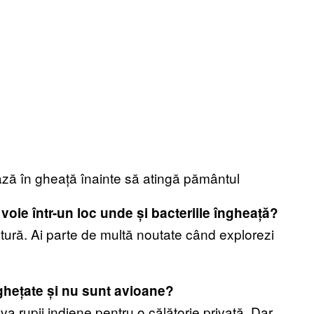
ează în gheață înainte să atingă pământul
oie într-un loc unde și bacteriile îngheață?
 natură. Ai parte de multă noutate când explorezi
nghețate și nu sunt avioane?
eva rupii indiene pentru o călătorie privată. Dar