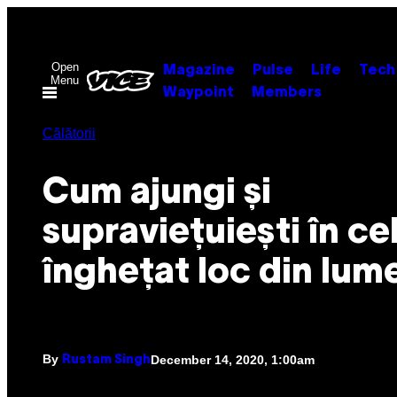
Skip
to
content
Open
Magazine
Pulse
Life
Tech
Menu
Waypoint
Members
Călătorii
Cum ajungi și
supraviețuiești în ce
înghețat loc din lum
By
December 14, 2020, 1:00am
Rustam Singh