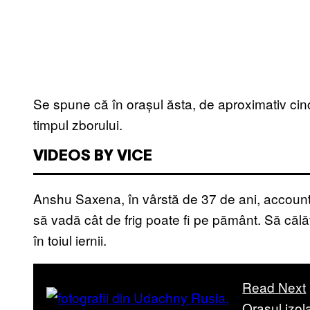
Se spune că în orașul ăsta, de aproximativ cin
timpul zborului.
VIDEOS BY VICE
Anshu Saxena, în vârstă de 37 de ani, account
să vadă cât de frig poate fi pe pământ. Să călăto
în toiul iernii.
Read Next
Orașul izol