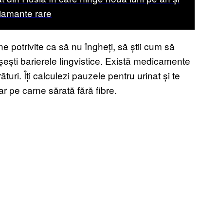
iamante rare
e potrivite ca să nu îngheți, să știi cum să
șești barierele lingvistice. Există medicamente
turi. Îți calculezi pauzele pentru urinat și te
r pe carne sărată fără fibre.