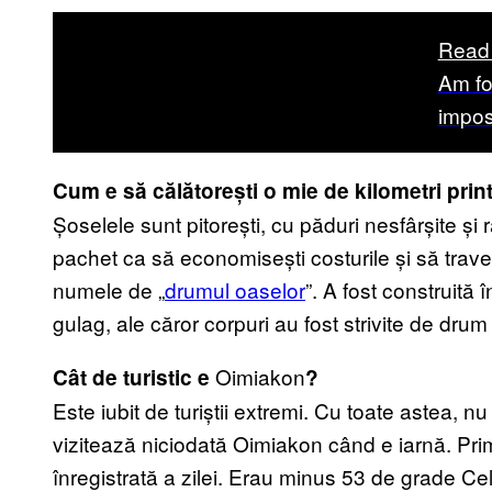
Read
Am fo
impos
Cum e să călătorești o mie de kilometri prin
Șoselele sunt pitorești, cu păduri nesfârșite și 
pachet ca să economisești costurile și să trav
numele de „
drumul oaselor
”. A fost construită 
gulag, ale căror corpuri au fost strivite de dru
Oimiakon
Cât de turistic e
?
Este iubit de turiștii extremi. Cu toate astea, 
vizitează niciodată Oimiakon când e iarnă. Prim
înregistrată a zilei. Erau minus 53 de grade Ce