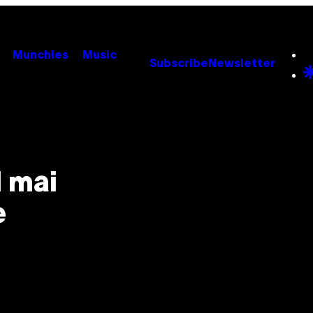
Munchies
Music
Subscribe
Newsletter
l mai
e