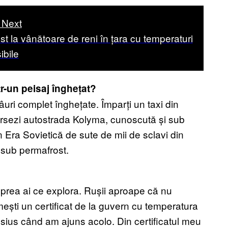
 Next
st la vânătoare de reni în țara cu temperaturi
ibile
tr-un peisaj înghețat?
râuri complet înghețate. Împarți un taxi din
ersezi autostrada Kolyma, cunoscută și sub
în Era Sovietică de sute de mii de sclavi din
m sub permafrost.
nu prea ai ce explora. Rușii aproape că nu
ești un certificat de la guvern cu temperatura
lsius când am ajuns acolo. Din certificatul meu