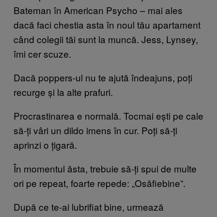
Bateman în American Psycho – mai ales
dacă faci chestia asta în noul tău apartament
când colegii tăi sunt la muncă. Jess, Lynsey,
îmi cer scuze.
Dacă poppers-ul nu te ajută îndeajuns, poți
recurge și la alte prafuri.
Procrastinarea e normală. Tocmai ești pe cale
să-ți vâri un dildo imens în cur. Poți să-ți
aprinzi o țigară.
În momentul ăsta, trebuie să-ți spui de multe
ori pe repeat, foarte repede: „Osăfiebine”.
După ce te-ai lubrifiat bine, urmează