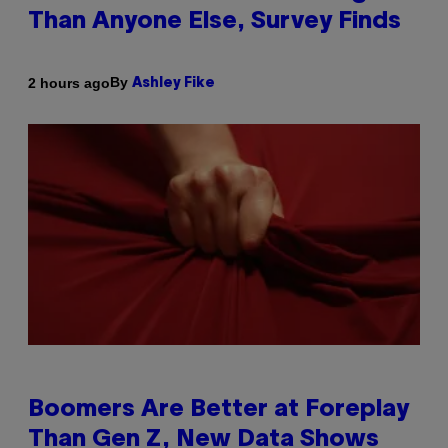
Than Anyone Else, Survey Finds
By
2 hours ago
Ashley Fike
Boomers Are Better at Foreplay
Than Gen Z, New Data Shows