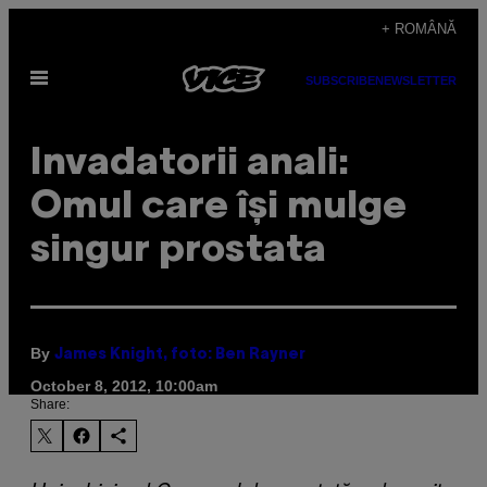
Skip
+ ROMÂNĂ
to
Open
content
SUBSCRIBE
NEWSLETTER
Menu
Invadatorii anali:
Omul care își mulge
singur prostata
By
James Knight, foto: Ben Rayner
October 8, 2012, 10:00am
Share: