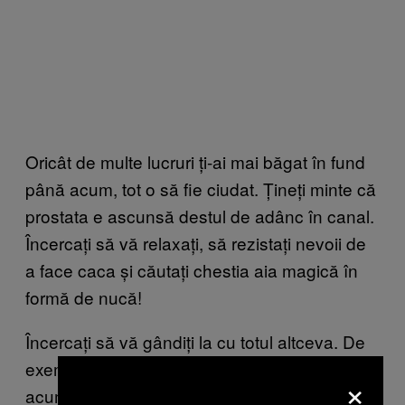
Oricât de multe lucruri ți-ai mai băgat în fund
până acum, tot o să fie ciudat. Țineți minte că
prostata e ascunsă destul de adânc în canal.
Încercați să vă relaxați, să rezistați nevoii de
a face caca și căutați chestia aia magică în
formă de nucă!
Încercați să vă gândiți la cu totul altceva. De
exemplu, la ce-ar zice mama dacă v-ar vedea
×
acum.