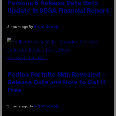
Persona 6 Release Date Gets
Update In SEGA Financial Report
By
2 hours ago
Brent Koepp
SCREENSHOT: EPIC GAMES
Perlica Fortnite Skin Revealed –
Release Date and How to Get It
Free
By
3 hours ago
Brent Koepp