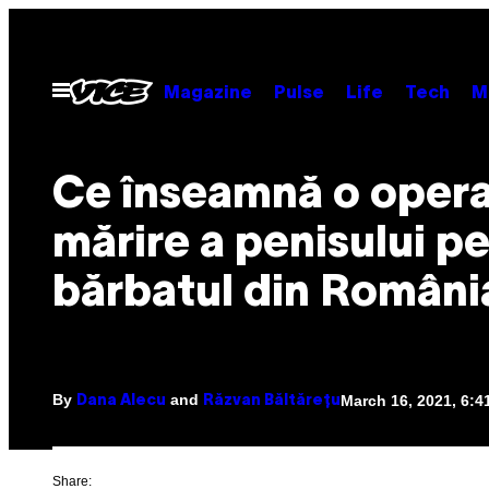
Skip
to
content
Open
Magazine
Pulse
Life
Tech
M
Menu
Ce înseamnă o opera
mărire a penisului p
bărbatul din Români
By
and
March 16, 2021, 6:
Dana Alecu
Răzvan Băltărețu
Share: