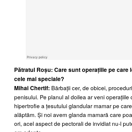
Pătratul Roșu: Care sunt operațiile pe care l
cele mai speciale?
Bărbații cer, de obicei, procedur
Mihai Chertif:
penisului. Pe planul al doilea ar veni operațiil
hipertrofie a țesutului glandular mamar pe care,
alăptăm. Și noi avem glanda mamară care poate 
ori, acel aspect de pectorali de invidiat nu-l put