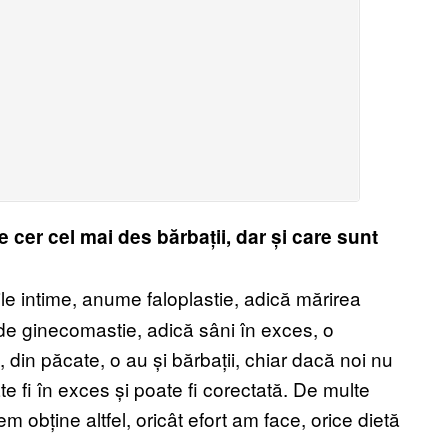
e cer cel mai des bărbații, dar și care sunt
ile intime, anume faloplastie, adică mărirea
e de ginecomastie, adică sâni în exces, o
 din păcate, o au și bărbații, chiar dacă noi nu
fi în exces și poate fi corectată. De multe
em obține altfel, oricât efort am face, orice dietă