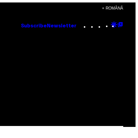
+ ROMÂNĂ
Instagram
TikTok
YouTube
Google
Goog
Subscribe
Newsletter
Discove
Top
Posts