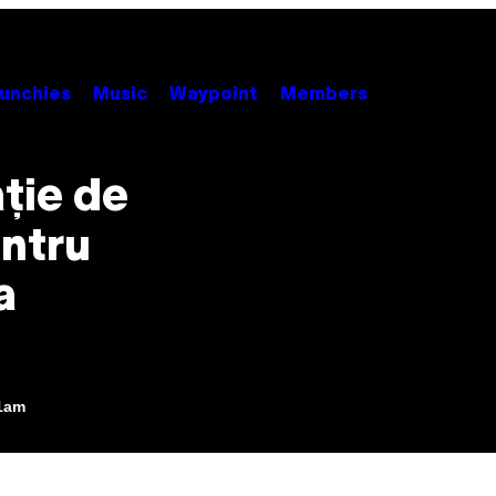
unchies
Music
Waypoint
Members
ție de
entru
a
41am