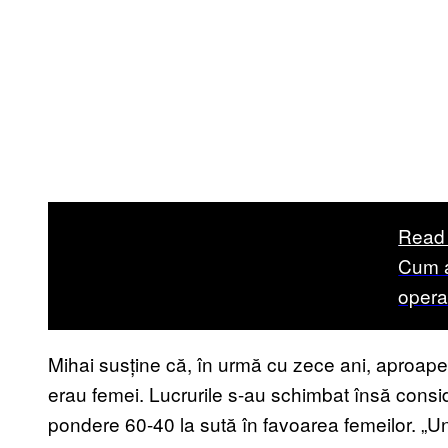
Read
Cum a
operaț
Mihai susține că, în urmă cu zece ani, aproape 
erau femei. Lucrurile s-au schimbat însă consi
pondere 60-40 la sută în favoarea femeilor. „Un