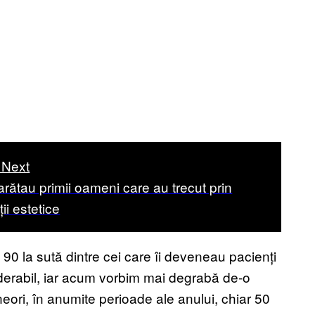
 Next
rătau primii oameni care au trecut prin
ii estetice
90 la sută dintre cei care îi deveneau pacienți
derabil, iar acum vorbim mai degrabă de-o
eori, în anumite perioade ale anului, chiar 50