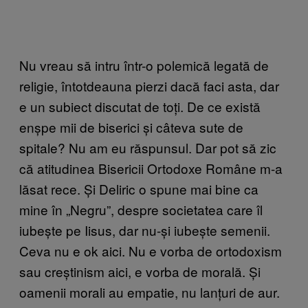
Nu vreau să intru într-o polemică legată de
religie, întotdeauna pierzi dacă faci asta, dar
e un subiect discutat de toți. De ce există
enșpe mii de biserici și câteva sute de
spitale? Nu am eu răspunsul. Dar pot să zic
că atitudinea Bisericii Ortodoxe Române m-a
lăsat rece. Și Deliric o spune mai bine ca
mine în „Negru”, despre societatea care îl
iubește pe Iisus, dar nu-și iubește semenii.
Ceva nu e ok aici. Nu e vorba de ortodoxism
sau creștinism aici, e vorba de morală. Și
oamenii morali au empatie, nu lanțuri de aur.