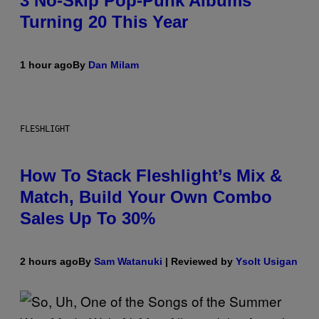
3 No-Skip Pop-Punk Albums
Turning 20 This Year
1 hour ago
By
Dan Milam
FLESHLIGHT
How To Stack Fleshlight’s Mix &
Match, Build Your Own Combo
Sales Up To 30%
2 hours ago
By
Sam Watanuki
| Reviewed by
Ysolt Usigan