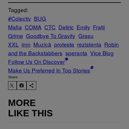
Tagged:
#Colectiv
BUG
Mafia
COMA
CTC
Deliric
Emily
Fratii
Grime
Goodbye To Gravity
Grasu
XXL
imn
Muzică
proteste
rezistenta
Robin
and the Backstabbers
speranta
Vice Blog
Follow Us On Discover
Make Us Preferred In Top Stories
Share:
MORE
LIKE THIS