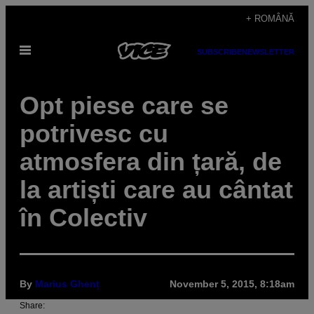
Skip
+ ROMÂNĂ
to
Open
content
SUBSCRIBE
NEWSLETTER
Menu
Opt piese care se
potrivesc cu
atmosfera din țară, de
la artiști care au cântat
în Colectiv
By
Marius Ghenț
November 5, 2015, 8:18am
Share: