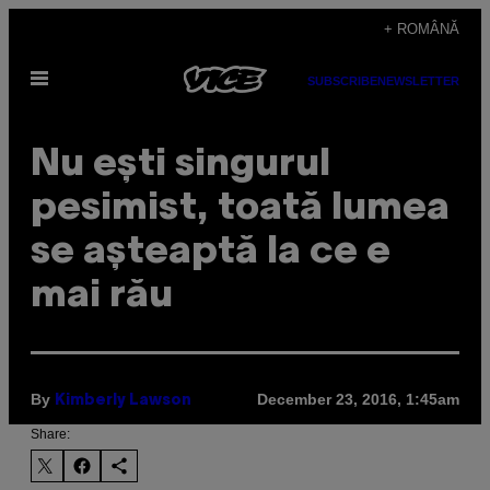
Skip
+ ROMÂNĂ
to
Open
content
SUBSCRIBE
NEWSLETTER
Menu
Nu ești singurul
pesimist, toată lumea
se așteaptă la ce e
mai rău
By
December 23, 2016, 1:45am
Kimberly Lawson
Share: