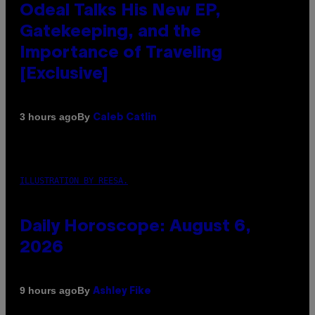
Odeal Talks His New EP,
Gatekeeping, and the
Importance of Traveling
[Exclusive]
By
3 hours ago
Caleb Catlin
ILLUSTRATION BY REESA.
Daily Horoscope: August 6,
2026
By
9 hours ago
Ashley Fike