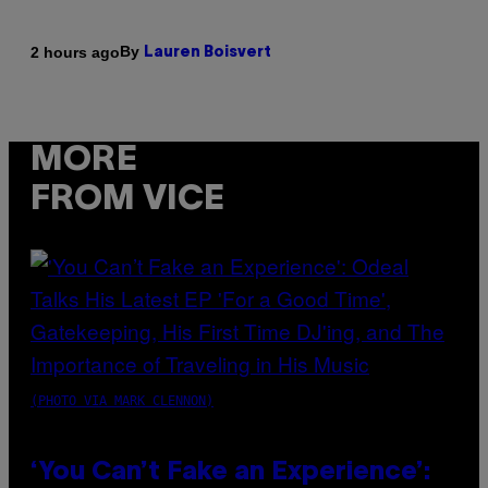
By
2 hours ago
Lauren Boisvert
MORE
FROM VICE
(PHOTO VIA MARK CLENNON)
‘You Can’t Fake an Experience’: