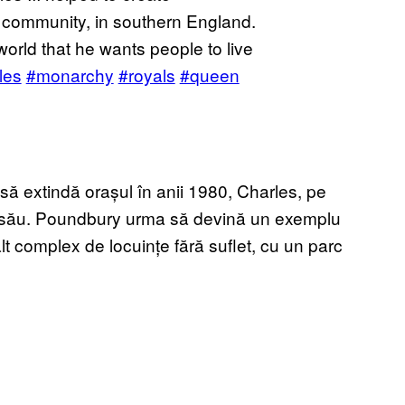
community, in southern England.
 world that he wants people to live
les
#monarchy
#royals
#queen
 să extindă orașul în anii 1980, Charles, pe
orul său. Poundbury urma să devină un exemplu
lt complex de locuințe fără suflet, cu un parc