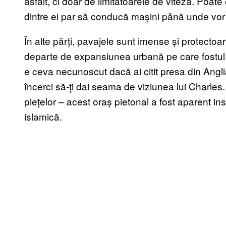
asfalt, ci doar de limitatoarele de viteză. Poate 
dintre ei par să conducă mașini până unde vo
În alte părți, pavajele sunt imense și protectoar
departe de expansiunea urbană pe care fostul 
e ceva necunoscut dacă ai citit presa din Anglia
încerci să-ți dai seama de viziunea lui Charles
piețelor – acest oraș pietonal a fost aparent insp
islamică.