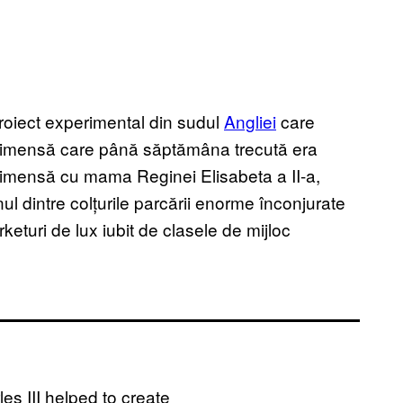
roiect experimental din sudul
Angliei
care
e imensă care până săptămâna trecută era
 imensă cu mama Reginei Elisabeta a II-a,
nul dintre colțurile parcării enorme înconjurate
eturi de lux iubit de clasele de mijloc
es III helped to create