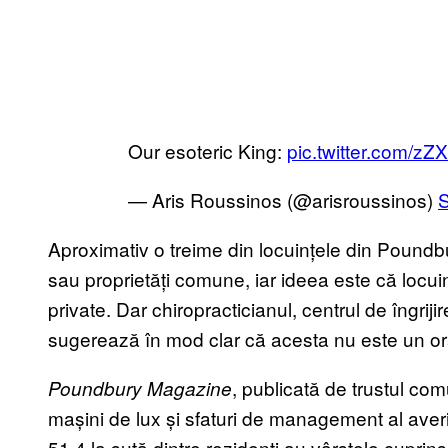
Our esoteric King:
pic.twitter.com/
— Aris Roussinos (@arisroussinos)
S
Aproximativ o treime din locuințele din Poundbur
sau proprietăți comune, iar ideea este că locuin
private. Dar chiropracticianul, centrul de îngriji
sugerează în mod clar că acesta nu este un ora
, publicată de trustul comu
Poundbury Magazine
mașini de lux și sfaturi de management al averi
51,4 la sută dintre rezidenți au vârstele cuprinse