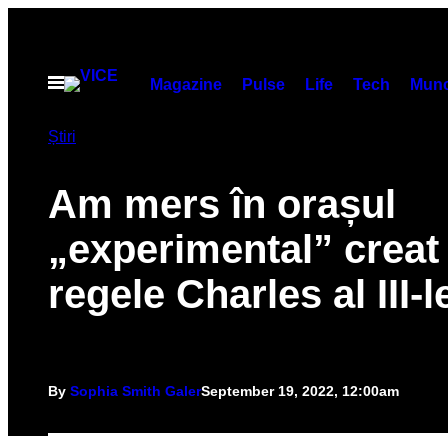
Skip
to
content
Open
Magazine
Pulse
Life
Tech
Munc
Menu
Știri
Am mers în orașul
„experimental” creat
regele Charles al III-l
By
Sophia Smith Galer
September 19, 2022, 12:00am