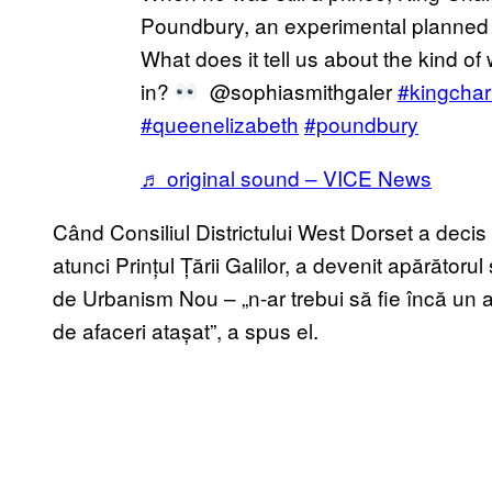
Poundbury, an experimental planned 
What does it tell us about the kind of
in?
@sophiasmithgaler
#kingchar
#queenelizabeth
#poundbury
♬ original sound – VICE News
Când Consiliul Districtului West Dorset a decis
atunci Prințul Țării Galilor, a devenit apărăt
de Urbanism Nou – „n-ar trebui să fie încă un a
de afaceri atașat”, a spus el.