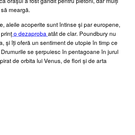
că orașul a fost gândit pentru pietoni, dar mulți
r să meargă.
e, aleile acoperite sunt întinse și par europene,
prinț
o dezaproba
atât de clar. Poundbury nu
, și îți oferă un sentiment de utopie în timp ce
. Drumurile se șerpuiesc în pentagoane în jurul
irat de orbita lui Venus, de flori și de arta