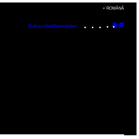
+ ROMÂNĂ
Instagram
TikTok
YouTube
Google
Googl
Subscribe
Newsletter
Discover
Top
Posts