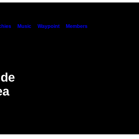
hies
Music
Waypoint
Members
 de
ea