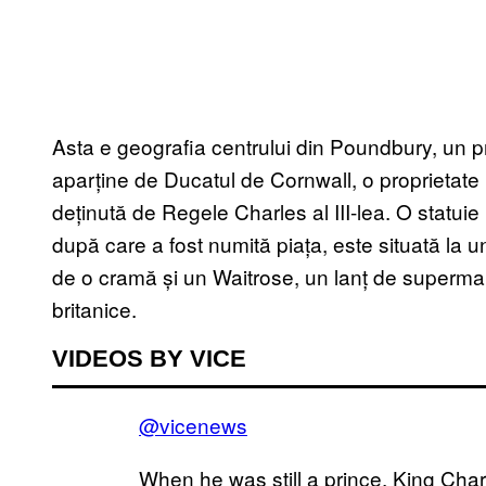
Asta e geografia centrului din Poundbury, un p
aparține de Ducatul de Cornwall, o proprietat
deținută de
Regele Charles al III-lea.
O statuie
după care a fost numită piața, este situată la u
de o cramă și un Waitrose, un lanț de supermark
britanice.
VIDEOS BY VICE
@vicenews
When he was still a prince, King Charl