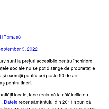
zZXHPpmJe8
eptember 9, 2022
y sunt la prețuri accesibile pentru închiriere
țele sociale nu se pot distinge de proprietățile
re și exerciții pentru cei peste 50 de ani
ș pentru tineri.
nității locale, face reclamă la călătoriile cu
i.
Datele
recensământului
din 2011 spun că
 între 16 și 64 de ani, și că 32,9 la sută dintre