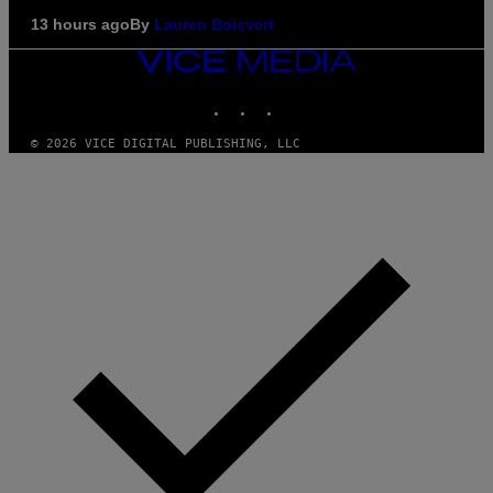
13 hours ago
By
Lauren Boisvert
VICE
MEDIA
INSTAGRAM
TIKTOK
YOUTUBE
© 2026 VICE DIGITAL PUBLISHING, LLC