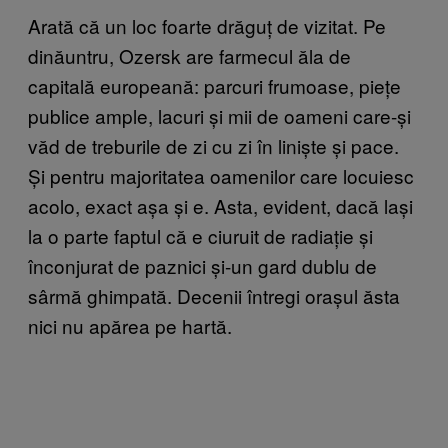
Arată că un loc foarte drăguț de vizitat. Pe
dinăuntru, Ozersk are farmecul ăla de
capitală europeană: parcuri frumoase, piețe
publice ample, lacuri și mii de oameni care-și
văd de treburile de zi cu zi în liniște și pace.
Și pentru majoritatea oamenilor care locuiesc
acolo, exact așa și e. Asta, evident, dacă lași
la o parte faptul că e ciuruit de radiație și
înconjurat de paznici și-un gard dublu de
sârmă ghimpată. Decenii întregi orașul ăsta
nici nu apărea pe hartă.