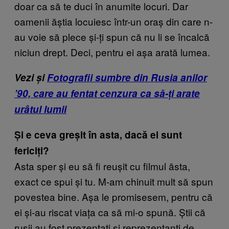
doar ca să te duci în anumite locuri. Dar
oamenii ăștia locuiesc într-un oraș din care n-
au voie să plece și-ți spun că nu li se încalcă
niciun drept. Deci, pentru ei așa arată lumea.
Vezi și
Fotografii sumbre din Rusia anilor
’90, care au fentat cenzura ca să-ți arate
urâtul lumii
Și e ceva greșit în asta, dacă ei sunt
fericiți?
Asta sper și eu să fi reușit cu filmul ăsta,
exact ce spui și tu. M-am chinuit mult să spun
povestea bine. Așa le promisesem, pentru că
ei și-au riscat viața ca să mi-o spună. Știi că
rușii au fost prezentați și reprezentanți de