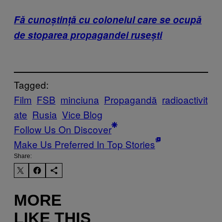
Fă cunoștință cu colonelul care se ocupă
de stoparea propagandei rusești
Tagged:
Film
FSB
minciuna
Propagandă
radioactivit
ate
Rusia
Vice Blog
Follow Us On Discover
Make Us Preferred In Top Stories
Share:
MORE
LIKE THIS