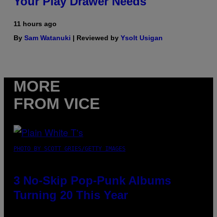
Your Play Drawer Needs
11 hours ago
By
Sam Watanuki
| Reviewed by
Ysolt Usigan
MORE
FROM VICE
PHOTO BY SCOTT GRIES/GETTY IMAGES
3 No-Skip Pop-Punk Albums
Turning 20 This Year