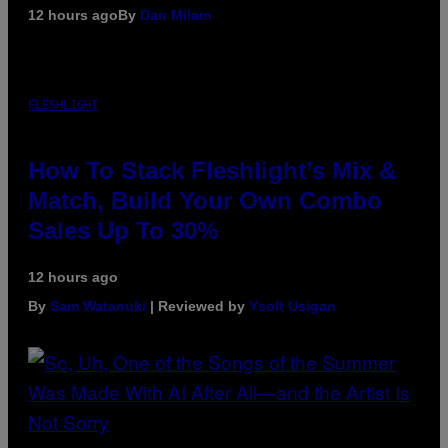
12 hours ago
By
Dan Milam
FLESHLIGHT
How To Stack Fleshlight’s Mix &
Match, Build Your Own Combo
Sales Up To 30%
12 hours ago
By
Sam Watanuki
| Reviewed by
Ysolt Usigan