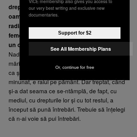
VICE membership also gives you access to
drepturile omului și se luptă pentru
our very best writing and exclusive new
documentaries.
oamenii care-au fost afectați negativ de
radiațiille din oraș. Ce riscuri și-a asumat
Support for $2
femeia asta, ca activist de genul ăsta, într-
un oraș interzis?
See All Membership Plans
Nadia s-a născut în oraș, a crescut acolo, s-a
măritat acolo și are patru copii. Și, la început,
Or, continue for free
ca și tot restul lumii a crezut că e un oraș
minunat, e raiul pe pământ. Dar treptat, când
și-a dat seama ce se-ntâmplă, de fapt, cu
mediul, cu drepturile lor și cu tot restul, a
început să pună întrebări. Trebuie să înțelegi
că n-ai voie să pui întrebări.