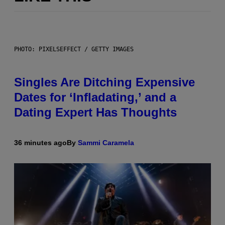
PHOTO: PIXELSEFFECT / GETTY IMAGES
Singles Are Ditching Expensive
Dates for ‘Infladating,’ and a
Dating Expert Has Thoughts
36 minutes ago
By
Sammi Caramela