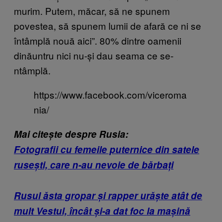
murim. Putem, măcar, să ne spunem
povestea, să spunem lumii de afară ce ni se
întâmplă nouă aici”. 80% dintre oamenii
dinăuntru nici nu-și dau seama ce se-
ntâmplă.
https://www.facebook.com/viceroma
nia/
Mai citește despre Rusia:
Fotografii cu femeile puternice din satele
rusești, care n-au nevoie de bărbați
Rusul ăsta gropar și rapper urăște atât de
mult Vestul, încât și-a dat foc la mașină