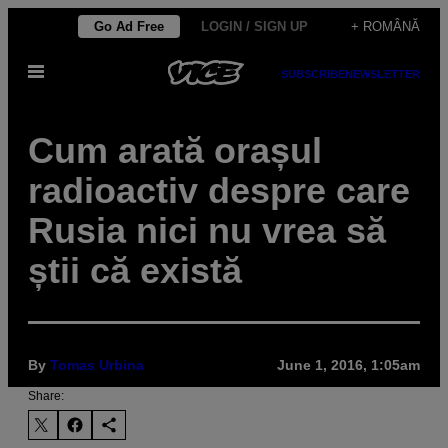
Skip
Go Ad Free
LOGIN / SIGN UP
+ ROMÂNĂ
to
Open
content
SUBSCRIBE
NEWSLETTER
Menu
Cum arată orașul
radioactiv despre care
Rusia nici nu vrea să
știi că există
By
Tomas Urbina
June 1, 2016, 1:05am
Share: