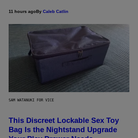
11 hours ago
By
Caleb Catlin
SAM WATANUKI FOR VICE
This Discreet Lockable Sex Toy
Bag Is the Nightstand Upgrade