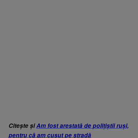
Citește și
Am fost arestată de polițiștii ruși,
pentru că am cusut pe stradă