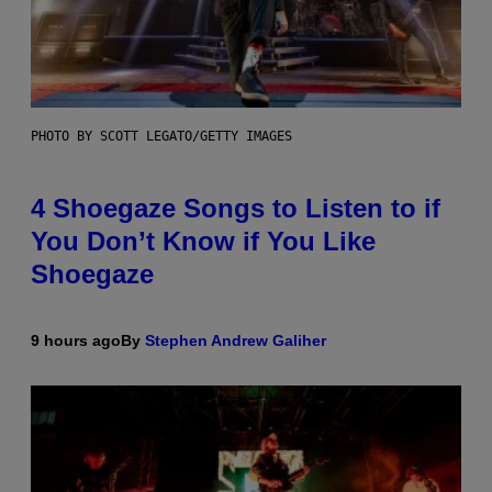
PHOTO BY SCOTT LEGATO/GETTY IMAGES
4 Shoegaze Songs to Listen to if
You Don’t Know if You Like
Shoegaze
9 hours ago
By
Stephen Andrew Galiher