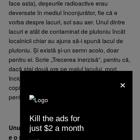
face asta), deșeurile radioactive erau
deversate în mediul înconjurător, fie că e
vorba despre lacuri, sol sau aer. Unul dintre
lacuri e atât de contaminat de plutoniu încât
localnicii chiar au ajuns să-i spună lacul de
plutoniu. Și există și-un semn acolo, doar
pentru ei. Scrie „Trecerea inerzisă”, pentru că,
dacă stai două ore pe malul lacului, mori.
Incidența cancerului e uriașă și li se nasc
×
copiii bolnavi de cancer. Mor de cancer. Dar
pentru ei, e parte din viață.
Kill the ads for
just $2 a month
Unul dintre personajele principale din film
e o mamă singură, care e și avocat pe