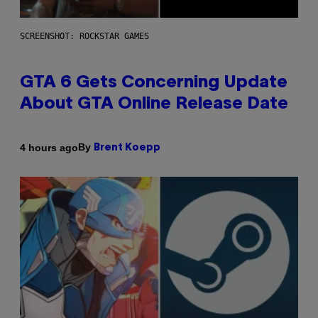
SCREENSHOT: ROCKSTAR GAMES
GTA 6 Gets Concerning Update
About GTA Online Release Date
By
4 hours ago
Brent Koepp