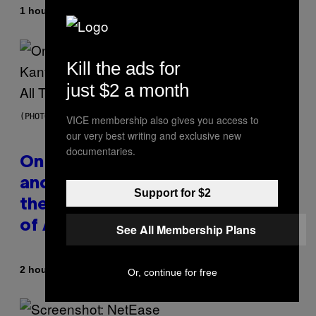
By
1 hour ago
Caleb Catlin
Kill the ads for
just $2 a month
(PHOTO BY DANIEL BOCZARSKI/GETTY IMAGES FOR VEVO)
VICE membership also gives you access to
our very best writing and exclusive new
documentaries.
On This Day 15 Years Ago, Jay-Z
and Kanye West Dropped One of
Support for $2
the Best Collaborative Albums
of All Time
See All Membership Plans
By
2 hours ago
Caleb Catlin
Or, continue for free