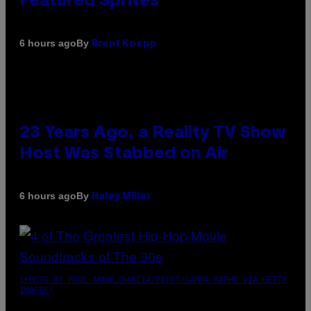
Featured Sprites
By
6 hours ago
Brent Koepp
23 Years Ago, a Reality TV Show
Host Was Stabbed on Air
By
6 hours ago
Haley Miller
(PHOTO BY POOL ARNAL/GARCIA/PICOT/GAMMA-RAPHO VIA GETTY
IMAGES)