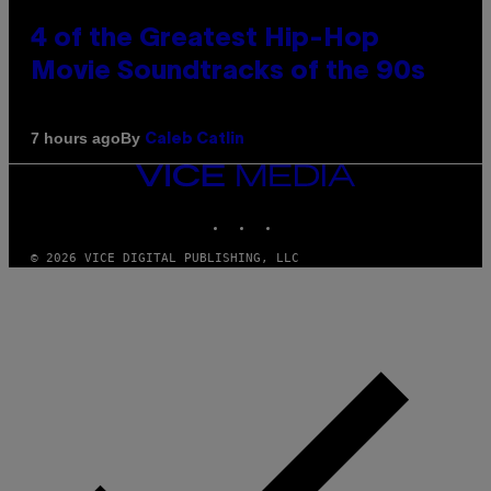
4 of the Greatest Hip-Hop
Movie Soundtracks of the 90s
By
7 hours ago
Caleb Catlin
VICE
MEDIA
INSTAGRAM
TIKTOK
YOUTUBE
© 2026 VICE DIGITAL PUBLISHING, LLC