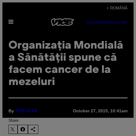
Skip
+ ROMÂNĂ
to
Open
content
SUBSCRIBE
NEWSLETTER
Menu
Organizația Mondială
a Sănătății spune că
facem cancer de la
mezeluri
By
October 27, 2015, 10:41am
VICE Staff
Share: