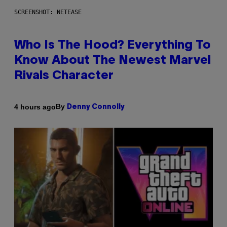
SCREENSHOT: NETEASE
Who Is The Hood? Everything To
Know About The Newest Marvel
Rivals Character
By
4 hours ago
Denny Connolly