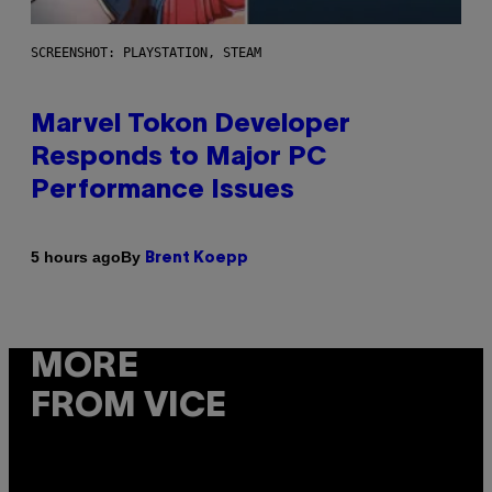
SCREENSHOT: PLAYSTATION, STEAM
Marvel Tokon Developer
Responds to Major PC
Performance Issues
By
5 hours ago
Brent Koepp
MORE
FROM VICE