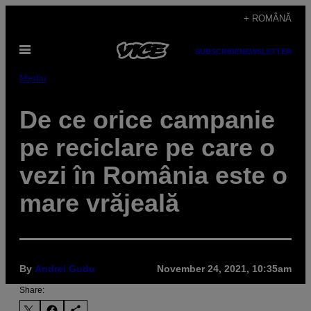
Skip
+ ROMÂNĂ
to
Open
content
SUBSCRIBE
NEWSLETTER
Menu
Mediu
De ce orice campanie
pe reciclare pe care o
vezi în România este o
mare vrăjeală
By
Andrei Gudu
November 24, 2021, 10:35am
Share: