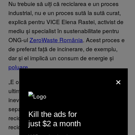
Nu trebuie să uiți că reciclarea e un proces
industrial, nu e un proces sută la sută curat,
explică pentru VICE Elena Rastei, activist de
mediu și specialist în sustenabilitate pentru
ONG-ul
ZeroWaste România
. Acest proces e
de preferat față de incinerare, de exemplu,
dar și el implică un consum de energie și
poluare
.
×
„E o parte din soluție, dar ar trebui să fie
ultima soluție, doar acolo unde este
inevitabil”, spune ea. „E nevoie de colectare
separată, care contribuie la un grad de
Kill the ads for
reciclare mai ridicat, dar tot acest focus pe
just $2 a month
reciclare este mult prea mare în comparație