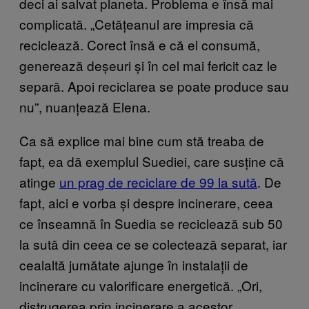
deci ai salvat planeta. Problema e însă mai
complicată. „Cetățeanul are impresia că
reciclează. Corect însă e că el consumă,
generează deșeuri și în cel mai fericit caz le
separă. Apoi reciclarea se poate produce sau
nu”, nuanțează Elena.
Ca să explice mai bine cum stă treaba de
fapt, ea dă exemplul Suediei, care susține că
atinge
un prag de reciclare de 99 la sută
. De
fapt, aici e vorba și despre incinerare, ceea
ce înseamnă în Suedia se reciclează sub 50
la sută din ceea ce se colectează separat, iar
cealaltă jumătate ajunge în instalații de
incinerare cu valorificare energetică. „Ori,
distrugerea prin incinerare a acestor