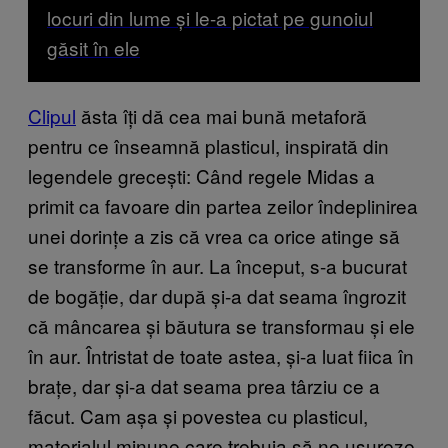
locuri din lume și le-a pictat pe gunoiul
găsit în ele
Clipul
ăsta îți dă cea mai bună metaforă
pentru ce înseamnă plasticul, inspirată din
legendele grecești: Când regele Midas a
primit ca favoare din partea zeilor îndeplinirea
unei dorințe a zis că vrea ca orice atinge să
se transforme în aur. La început, s-a bucurat
de bogăție, dar după și-a dat seama îngrozit
că mâncarea și băutura se transformau și ele
în aur. Întristat de toate astea, și-a luat fiica în
brațe, dar și-a dat seama prea târziu ce a
făcut. Cam așa și povestea cu plasticul,
materialul minune care trebuia să ne ușureze