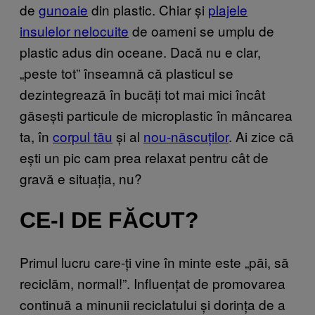
de
gunoaie
din plastic. Chiar și
plajele
insulelor nelocuite
de oameni se umplu de
plastic adus din oceane. Dacă nu e clar,
„peste tot” înseamnă că plasticul se
dezintegrează în bucăți tot mai mici încât
găsești particule de microplastic în mâncarea
ta, în
corpul tău
și al
nou-născuților
. Ai zice că
ești un pic cam prea relaxat pentru cât de
gravă e situația, nu?
CE-I DE FĂCUT?
Primul lucru care-ți vine în minte este „păi, să
reciclăm, normal!”. Influențat de promovarea
continuă a minunii reciclatului și dorința de a