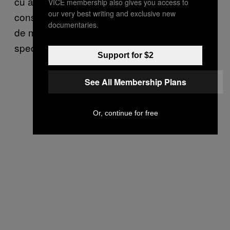
cu adevăratele soluții — reducerea
VICE membership also gives you access to
our very best writing and exclusive new
consumului, refolosirea și oprirea producției
documentaries.
de materiale și produse nereciclabile, în
special plastic de unică folosință.”
Support for $2
See All Membership Plans
Or, continue for free