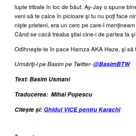
lupte tribale în loc de băut. Ay-Jay o spune bi
veni să te calce în picioare şi tu nu poţi face ni
nişte prieteni, era un cerc pe care-l menţineam c
Când se cacă treaba ştiai cine-i de partea ta şi 
Odihneşte-te în pace Hamza AKA Haze, şi să tr
Urmăriţi-l pe Basim pe Twitter-
@BasimBTW
Text: Basim Usmani
Traducerea: Mihai Popescu
Citește și:
Ghidul VICE pentru Karachi