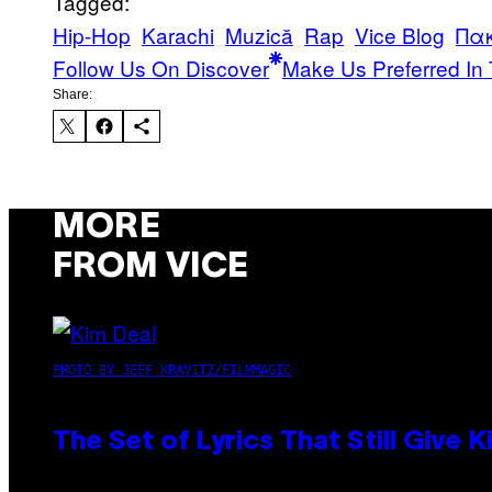
Tagged:
Hip-Hop
Karachi
Muzică
Rap
Vice Blog
Πα
Follow Us On Discover
Make Us Preferred In 
Share:
MORE
FROM VICE
PHOTO BY JEFF KRAVITZ/FILMMAGIC
The Set of Lyrics That Still Giv