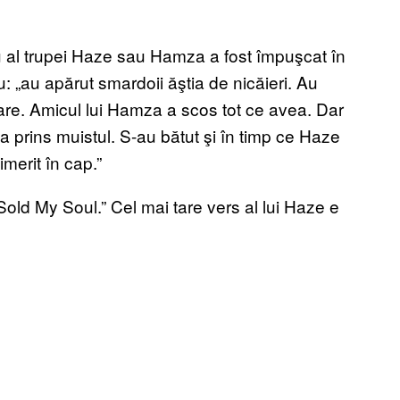
u al trupei Haze sau Hamza a fost împuşcat în
 „au apărut smardoii ăştia de nicăieri. Au
e are. Amicul lui Hamza a scos tot ce avea. Dar
-a prins muistul. S-au bătut şi în timp ce Haze
imerit în cap.”
 „Sold My Soul.” Cel mai tare vers al lui Haze e