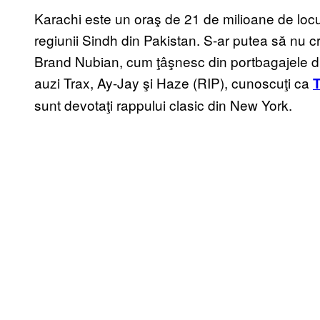
Karachi este un oraş de 21 de milioane de locui
regiunii Sindh din Pakistan. S-ar putea să nu c
Brand Nubian, cum ţâşnesc din portbagajele di
auzi Trax, Ay-Jay şi Haze (RIP), cunoscuţi ca
sunt devotaţi rappului clasic din New York.