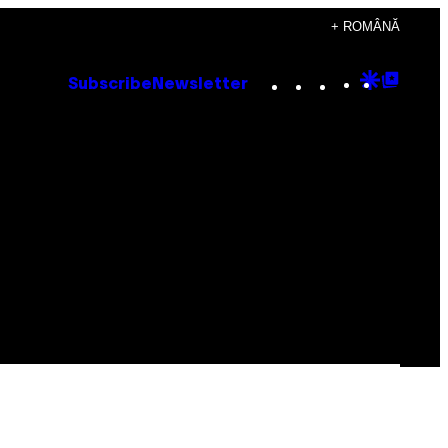
+ ROMÂNĂ
Instagram
TikTok
YouTube
Google
Goog
Subscribe
Newsletter
Discove
Top
Posts