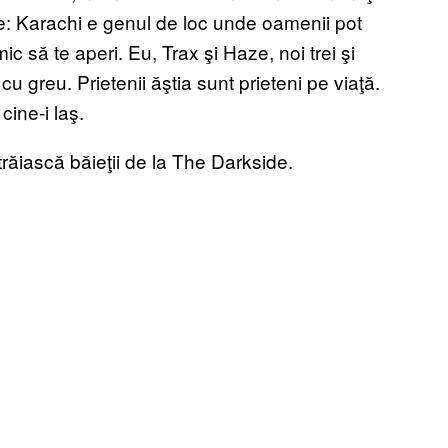
ne: Karachi e genul de loc unde oamenii pot
mic să te aperi. Eu, Trax şi Haze, noi trei şi
u greu. Prietenii ăştia sunt prieteni pe viaţă.
cine-i laş.
ăiască băieţii de la The Darkside.