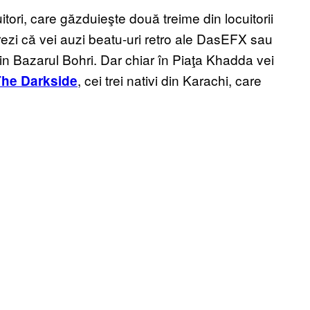
tori, care găzduieşte două treime din locuitorii
rezi că vei auzi beatu-uri retro ale DasEFX sau
n Bazarul Bohri. Dar chiar în Piaţa Khadda vei
, cei trei nativi din Karachi, care
The Darkside