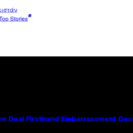
κιστάν
Top Stories
e Kim Deal Firsthand Embarrassment De