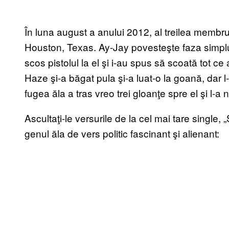
În luna august a anului 2012, al treilea membr
Houston, Texas. Ay-Jay povesteşte faza simplu:
scos pistolul la el şi i-au spus să scoată tot c
Haze şi-a băgat pula şi-a luat-o la goană, dar l
fugea ăla a tras vreo trei gloanţe spre el şi l-a n
Ascultaţi-le versurile de la cel mai tare single,
genul ăla de vers politic fascinant şi alienant: