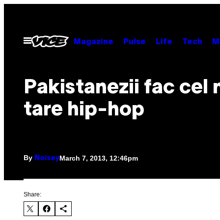
Skip
to
content
Open
Magazine
Pulse
Life
Tech
M
Menu
Pakistanezii fac cel 
tare hip-hop
By
March 7, 2013, 12:46pm
Noisey
Share: