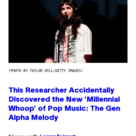
(PHOTO BY TAYLOR HILL/GETTY IMAGES)
This Researcher Accidentally
Discovered the New ‘Millennial
Whoop’ of Pop Music: The Gen
Alpha Melody