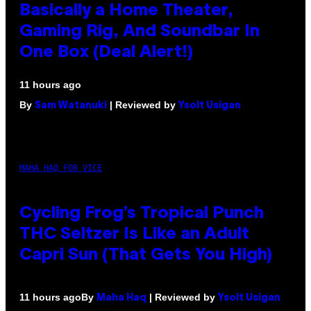
Basically a Home Theater,
Gaming Rig, And Soundbar In
One Box (Deal Alert!)
11 hours ago
By
| Reviewed by
Sam Watanuki
Ysolt Usigan
MAHA HAQ FOR VICE
Cycling Frog’s Tropical Punch
THC Seltzer Is Like an Adult
Capri Sun (That Gets You High)
By
| Reviewed by
11 hours ago
Maha Haq
Ysolt Usigan