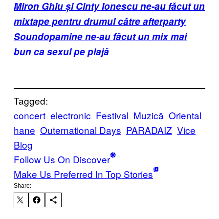
Miron Ghiu și Cinty Ionescu ne-au făcut un
mixtape pentru drumul către afterparty
Soundopamine ne-au făcut un mix mai
bun ca sexul pe plajă
Tagged:
concert
electronic
Festival
Muzică
Oriental
hane
Outernational Days
PARADAIZ
Vice
Blog
Follow Us On Discover
Make Us Preferred In Top Stories
Share: