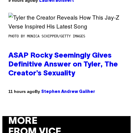
By
9 hours ago
Lauren Boisvert
PHOTO BY MONICA SCHIPPER/GETTY IMAGES
ASAP Rocky Seemingly Gives
Definitive Answer on Tyler, The
Creator’s Sexuality
By
11 hours ago
Stephen Andrew Galiher
MORE
FROM VICE