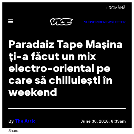
Skip
+ ROMÂNĂ
to
Open
content
SUBSCRIBE
NEWSLETTER
Menu
Paradaiz Tape Mașina
ți-a făcut un mix
electro-oriental pe
care să chilluiești în
weekend
By
June 30, 2016, 6:39am
The Attic
Share: