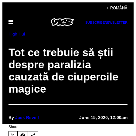
Skip
+ ROMÂNĂ
to
Open
content
SUBSCRIBE
NEWSLETTER
Menu
High Hui
Tot ce trebuie să știi
despre paralizia
cauzată de ciupercile
magice
By
Jack Revell
June 15, 2020, 12:00am
Share: