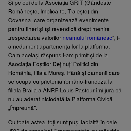
Și pe cei de la Asociația GRIT (Gândește
Românește, Implică-te, Trăiește) din
Covasna, care organizează evenimente
pentru tineri și își revendică drept menire
„respectarea valorilor
neamului românesc
”, i-
a nedumerit apartenența lor la platformă.
Cam același răspuns l-am primit și de la
Asociația Foștilor Deținuți Politici din
România, filiala Mureș. Până și oamenii care
se ocupă cu prietenia româno-franceză la
filiala Brăila a ANRF Louis Pasteur îmi jură că
nu au aderat niciodată la Platforma Civică
„Împreună”.
Cu toate astea, toți sunt puși laolaltă în cele
„500 de organizații” reprezentate cu mândrie