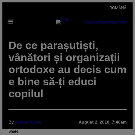
Skip
+ ROMÂNĂ
to
Open
content
SUBSCRIBE
NEWSLETTER
Menu
De ce parașutiști,
vânători și organizații
ortodoxe au decis cum
e bine să-ți educi
copilul
By
Adina Florea
August 2, 2018, 7:48am
Share: