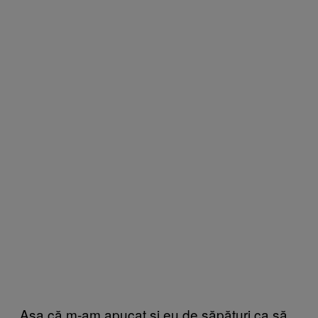
Așa că m-am apucat și eu de săpături ca să