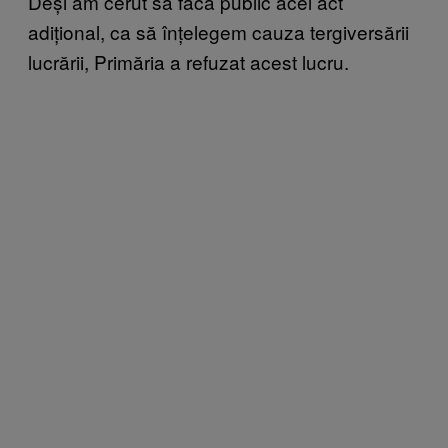
Deși am cerut să facă public acel act
adițional, ca să înțelegem cauza tergiversării
lucrării, Primăria a refuzat acest lucru.