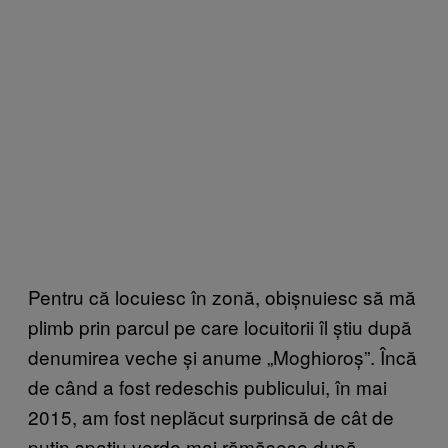
Pentru că locuiesc în zonă, obișnuiesc să mă
plimb prin parcul pe care locuitorii îl știu după
denumirea veche și anume „Moghioroș”. Încă
de când a fost redeschis publicului, în mai
2015, am fost neplăcut surprinsă de cât de
puțin spațiu verde mai rămăsese după