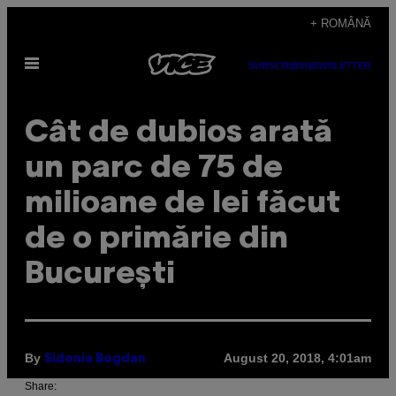
Skip
+ ROMÂNĂ
to
Open
content
SUBSCRIBE
NEWSLETTER
Menu
Cât de dubios arată
un parc de 75 de
milioane de lei făcut
de o primărie din
București
By
August 20, 2018, 4:01am
Sidonia Bogdan
Share: