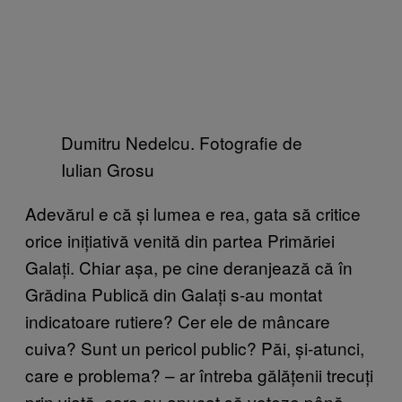
Dumitru Nedelcu. Fotografie de
Iulian Grosu
Adevărul e că și lumea e rea, gata să critice
orice inițiativă venită din partea Primăriei
Galați. Chiar așa, pe cine deranjează că în
Grădina Publică din Galați s-au montat
indicatoare rutiere? Cer ele de mâncare
cuiva? Sunt un pericol public? Păi, și-atunci,
care e problema? – ar întreba gălățenii trecuți
prin viață, care au apucat să voteze până