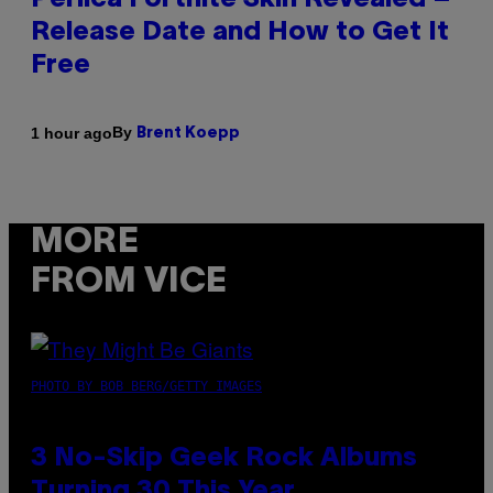
Perlica Fortnite Skin Revealed –
Release Date and How to Get It
Free
By
1 hour ago
Brent Koepp
MORE
FROM VICE
PHOTO BY BOB BERG/GETTY IMAGES
3 No-Skip Geek Rock Albums
Turning 30 This Year