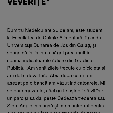
VEVERIȚE”
Dumitru Nedelcu are 20 de ani, este student
la Facultatea de Chimie Alimentară, în cadrul
Universității Dunărea de Jos din Galați, și
spune că inițial nu a băgat prea mult în
seamă indicatoarele rutiere din Grădina
Publică. „Am venit zilele trecute cu bicicleta și
am dat câteva ture. Abia după ce m-am
așezat pe o bancă am văzut indicatoarele. Mi
se par amuzante, căci nu te aștepți să vii într-
un parc și să dai peste Cedează trecerea sau
Stop. Am tot stat însă și m-am întrebat pentru
cine anume au fost puse trecerile de pietoni