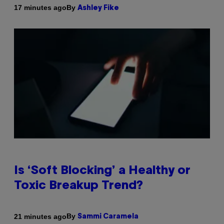
By
17 minutes ago
Ashley Fike
Is ‘Soft Blocking’ a Healthy or
Toxic Breakup Trend?
By
21 minutes ago
Sammi Caramela