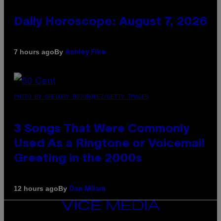
Daily Horoscope: August 7, 2026
By
7 hours ago
Ashley Fike
PHOTO BY GREGORY BOJORQUEZ/GETTY IMAGES
3 Songs That Were Commonly
Used As a Ringtone or Voicemail
Greeting in the 2000s
By
12 hours ago
Dan Milam
VICE
MEDIA