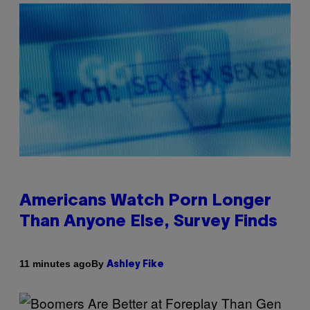
Americans Watch Porn Longer
Than Anyone Else, Survey Finds
By
11 minutes ago
Ashley Fike