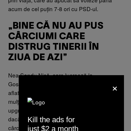
acum de cel puțin 7-8 ori cu PSD-ul.
„BINE CĂ NU AU PUS
CÂRCIUMI CARE
DISTRUG TINERII ÎN
ZIUA DE AZI”
Nea Sandu Nică, care lucrează la
×
Gospodărire Urbană SRL Galați, societate
aflată în subordinea Primăriei Galați, este
mulțumit de felul în care municipalitatea a
upgradat parcul. „E bine, mie îmi place. Ce
dacă a pus semne rutiere? Bine că nu a pus
Kill the ads for
cârciumi sau alte porcării care distrug tinerii
just $2 a month