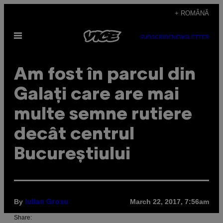
Skip
+ ROMÂNĂ
to
Open
content
SUBSCRIBE
NEWSLETTER
Menu
Am fost în parcul din
Galați care are mai
multe semne rutiere
decât centrul
Bucureștiului
By
March 22, 2017, 7:56am
Iulian Grosu
Share: