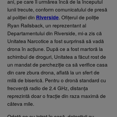
ani, pe care îi urmărea încă de la începutul
lunii trecute, conform comunicatului de presă
al poliției din
. Ofițerul de poliție
Riverside
Ryan Railsback, un reprezentant al
Departamentului din Riverside, mi-a zis că
Unitatea Narcotice a fost surprinsă să vadă
drona în acțiune. După ce a fost martoră la
schimbul de droguri, Unitatea a făcut rost de
un mandat de percheziție ca să verifice casa
din care zbura drona, aflată la un sfert de
milă de biserică. Pentru o dronă standard cu
frecvență radio de 2.4 GHz, distanța
reprezintă doar o fracție din raza maximă de
câteva mile.
Odată ce au intrat în casă, detectivii au