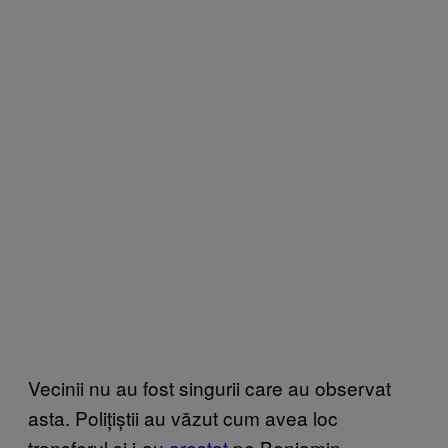
Vecinii nu au fost singurii care au observat
asta. Polițiștii au văzut cum avea loc
transferul și i-au
arestat
pe Benjamin