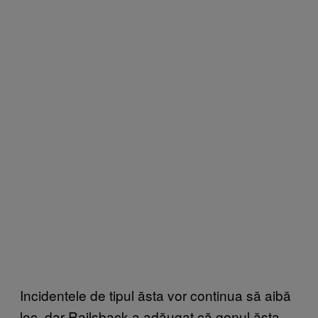
Incidentele de tipul ăsta vor continua să aibă
loc, dar Railsback a adăugat că genul ăsta