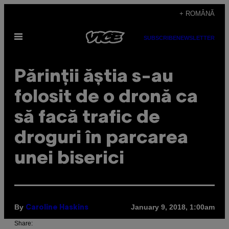
Skip
+ ROMÂNĂ
to
Open
content
SUBSCRIBE
NEWSLETTER
Menu
Părinții ăștia s-au
folosit de o dronă ca
să facă trafic de
droguri în parcarea
unei biserici
By
January 9, 2018, 1:00am
Caroline Haskins
Share: