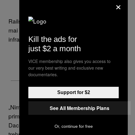
×
Railsback a zis că Poliția din Riverside n-a
mai avut parte de un caz cu droguri sau vreo
Kill the ads for
infracțiune în care era implicată și o dronă.
just $2 a month
VICE membership also gives you access to
our very best writing and exclusive new
documentaries.
Support for $2
„Nimic de genul ăsta”, a zis el râzând. „E
See All Membership Plans
prima dată când ne-am lovit de așa ceva.
Dacă băieții răi devin mai inventivi, atunci va
Or, continue for free
trebui să ne adaptăm ca să fim cu câțiva pași