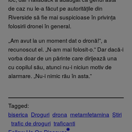
de caz nu le-a făcut pe autoritățile din
Riverside să fie mai suspicioase în privința
folosirii dronei în general.
„Am avut la un moment dat o dronă!”, a
recunoscut el. „N-am mai folosit-o.” Dar dacă-i
vorba doar de un părinte care dirijează una
cu copilul său, atunci nu-i niciun motiv de
alarmare. „Nu-i nimic rău în asta.”
Tagged:
biserica
Droguri
drona
metamfetamina
Știri
trafic de droguri
traficanti
Follow Us On Discover