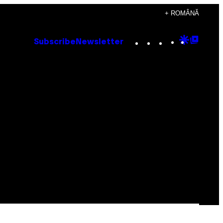
+ ROMÂNĂ
Instagram
TikTok
YouTube
Google
Goog
Subscribe
Newsletter
Discove
Top
Posts