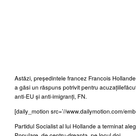
Astăzi, președintele francez Francois Hollande a
a găsi un răspuns potrivit pentru acuzațiilefăcu
anti-EU și anti-imigranți, FN.
[daily_motion src=’//www.dailymotion.com/emb
Partidul Socialist al lui Hollande a terminat aleg
Populare, de centru-dreapta, pe locul doi.