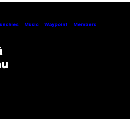
unchies
Music
Waypoint
Members
ă
nu