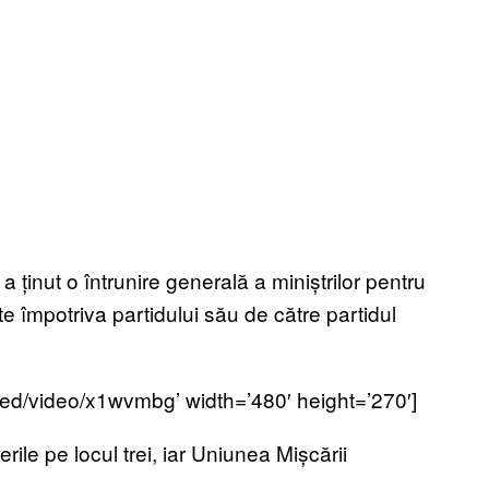
 ținut o întrunire generală a miniștrilor pentru
te împotriva partidului său de către partidul
ed/video/x1wvmbg’ width=’480′ height=’270′]
erile pe locul trei, iar Uniunea Mișcării