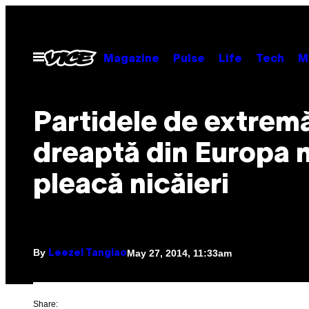
Skip
to
content
Open
Magazine
Pulse
Life
Tech
M
Menu
Partidele de extrem
dreaptă din Europa 
pleacă nicăieri
By
May 27, 2014, 11:33am
Leezel Tanglao
Share: